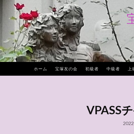
コ
ン
テ
ン
ツ
へ
ス
キ
ホーム
宝塚友の会
初級者
中級者
上
ッ
プ
VPASSチ
202