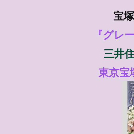
宝塚
『グレ
三井
東京宝