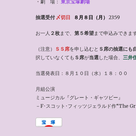
・劇 場：
東京宝塚劇場
抽選受付
〆切日
８月８日（月）
23:59
お一人
２枚
まで、
第５希望
まで申込みできま
（注意）
ＳＳ席
を申し込むと
Ｓ席の抽選にも
択していなくても
Ｓ席
が
当選
した場合、
三井
当選発表日：８月１０日（水）１８：００
月組公演
ミュージカル『グレート・ギャツビー』
－F･スコット･フィッツジェラルド作“The Grea