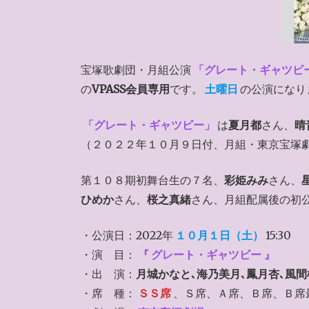
宝塚歌劇団・月組公演
「グレート・ギャツビ
の
VPASS会員専用
です。
土曜日
の公演になり
「グレート・ギャツビー」
は
夏月都
さん、
晴
（２０２２年１０月９日付、月組・東京宝塚
第１０８期初舞台生の７名、
彩姫みみ
さん、
ひめか
さん、
桜之真緒
さん、月組配属後の初
・公演日：2022年
１０月１日（土）
15:30
・演 目：
『
グレート・ギャツビー
』
・出 演：
月城かなと､海乃美月
､鳳月杏､風
・席 種：
ＳＳ席
、Ｓ席、Ａ席、Ｂ席、Ｂ席