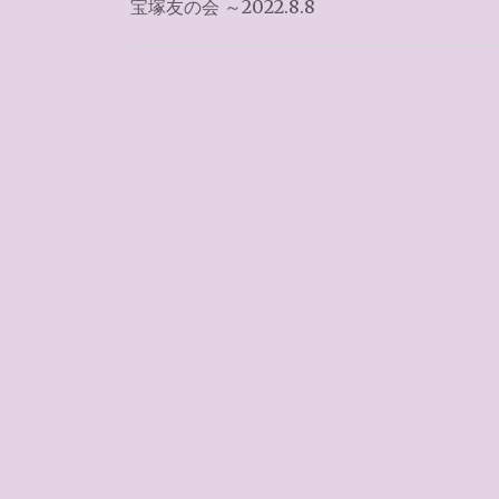
稿
宝塚友の会 ～2022.8.8
ナ
ビ
ゲ
ー
シ
ョ
ン