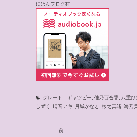
にほんブログ村
グレート・ギャツビー
,
佳乃百合香
,
八重ひ
しずく
,
晴音アキ
,
月城かなと
,
桜之真緒
,
海乃
投
前