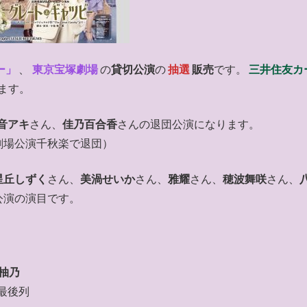
ー」
、
東京宝塚劇場
の
貸切公演
の
抽選
販売
です。
三井住友カ
ます。
音アキ
さん、
佳乃百合香
さんの退団公演になります。
劇場公演千秋楽で退団）
星丘しずく
さん、
美渦せいか
さん、
雅耀
さん、
穂波舞咲
さん、
公演の演目です。
間柚乃
最後列