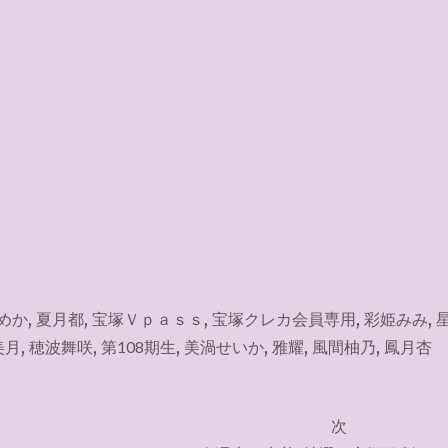
めか
,
夏月都
,
宝塚Ｖｐａｓｓ
,
宝塚クレカ会員専用
,
彩姫みみ
,
美月
,
穂波舞咲
,
第108期生
,
美渦せいか
,
雅耀
,
風間柚乃
,
鳳月杏
次