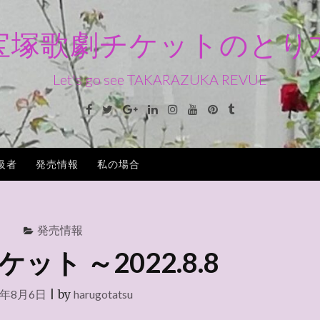
宝塚歌劇チケットのとり
Let's go see TAKARAZUKA REVUE
Facebook
Twitter
Google+
Linkedin
Instagram
Youtube
Pinterest
Tumblr
級者
発売情報
私の場合
発売情報
ケット ～2022.8.8
2年8月6日
|
by
harugotatsu