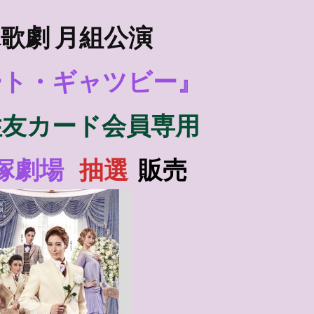
歌劇 月組公演
ート・ギャツビー』
住友カード会員
専用
塚劇場
抽選
販売