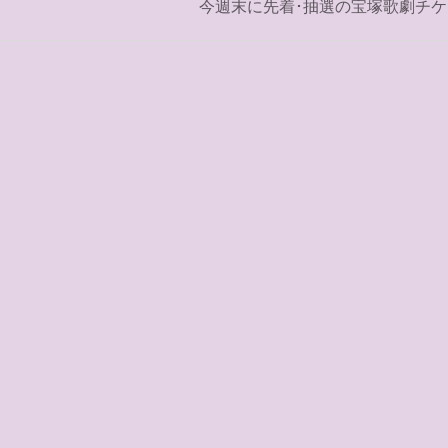
今週末に先着･抽選の宝塚歌劇チケ