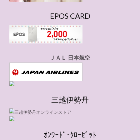
EPOS CARD
ＪＡＬ 日本航空
三越伊勢丹
ｵﾝﾜｰﾄﾞ･ｸﾛｰｾﾞｯﾄ