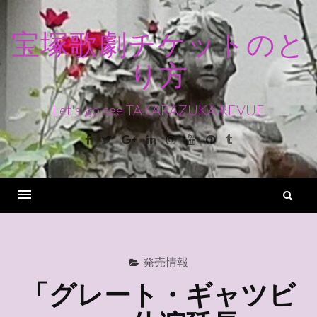
コ
ン
宝塚歌劇チケットのと
テ
り方
ン
ツ
へ
Let's go see TAKARAZUKA REVUE
ス
Facebook
Twitter
Google+
Linkedin
Instagram
Youtube
Pinterest
Tumblr
キ
ッ
プ
検
索
Menu
発売情報
「グレート・ギャツビ