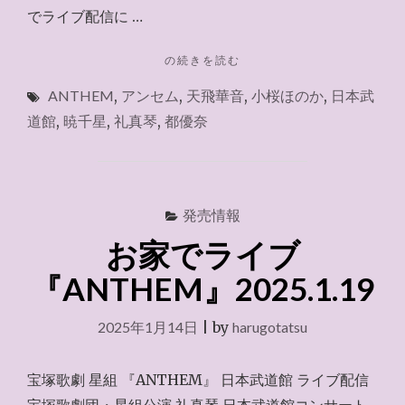
でライブ配信に …
"お
の続きを読む
家
ANTHEM
,
アンセム
,
天飛華音
,
小桜ほのか
,
日本武
で
ラ
道館
,
暁千星
,
礼真琴
,
都優奈
イ
ブ
『ANTHEM』
2025.1.20"
発売情報
お家でライブ
『ANTHEM』2025.1.19
2025年1月14日
|
by
harugotatsu
宝塚歌劇 星組 『ANTHEM』 日本武道館 ライブ配信
宝塚歌劇団・星組公演 礼真琴 日本武道館コンサート