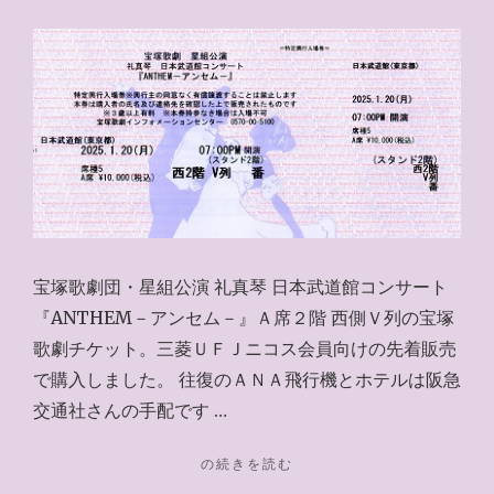
宝塚歌劇団・星組公演 礼真琴 日本武道館コンサート
『ANTHEM－アンセム－』Ａ席２階 西側Ｖ列の宝塚
歌劇チケット。三菱ＵＦＪニコス会員向けの先着販売
で購入しました。 往復のＡＮＡ飛行機とホテルは阪急
交通社さんの手配です …
"ANTHEM（前
の続きを読む
楽）