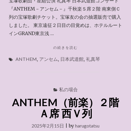
宝塚歌劇団・星組公演 礼真琴 日本武道館コンサート
『ANTHEM－アンセム－』千秋楽Ｓ席２階 南東側Ｃ
列の宝塚歌劇チケット。宝塚友の会の抽選販売で購入
しました。 東京遠征２日目の目覚めは、ホテルルート
インGRAND東京浅 …
"ANTHEM（千
の続きを読む
秋
ANTHEM
,
アンセム
,
日本武道館
,
礼真琴
楽）
２
階
Ｓ
席
私の場合
南
東
ANTHEM（前楽）２階
Ｃ
列"
Ａ席 西Ｖ列
2025年2月15日
|
by
harugotatsu