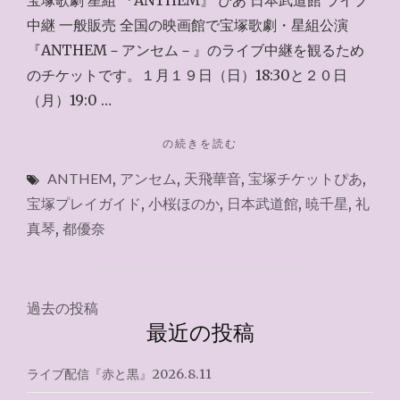
中継 一般販売 全国の映画館で宝塚歌劇・星組公演
『ANTHEM－アンセム－』のライブ中継を観るため
のチケットです。１月１９日（日）18:30と２０日
（月）19:0 …
"チ
の続きを読む
ケ
ANTHEM
,
アンセム
,
天飛華音
,
宝塚チケットぴあ
,
ッ
ト
宝塚プレイガイド
,
小桜ほのか
,
日本武道館
,
暁千星
,
礼
ぴ
真琴
,
都優奈
あ
2025.1.12"
投
過去の投稿
最近の投稿
稿
ナ
ライブ配信『赤と黒』2026.8.11