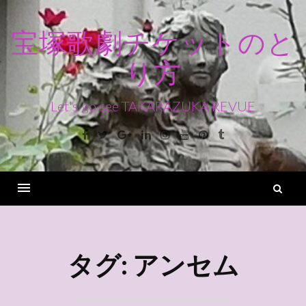
コ
ン
宝塚歌劇チケットのと
テ
り方
ン
ツ
へ
Let's go see TAKARAZUKA REVUE
ス
Facebook
Twitter
Google+
Linkedin
Instagram
Youtube
Pinterest
Tumblr
キ
ッ
プ
検
索
Menu
タグ:
アンセム