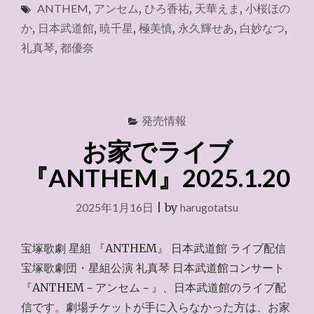
ANTHEM
,
アンセム
,
ひろ香祐
,
天華えま
,
小桜ほの
２
階
か
,
日本武道館
,
暁千星
,
極美慎
,
永久輝せあ
,
白妙なつ
,
Ａ
礼真琴
,
都優奈
席
西
Ｖ
列"
発売情報
お家でライブ
『ANTHEM』2025.1.20
2025年1月16日
|
by
harugotatsu
宝塚歌劇 星組 『ANTHEM』 日本武道館 ライブ配信
宝塚歌劇団・星組公演 礼真琴 日本武道館コンサート
『ANTHEM－アンセム－』、日本武道館のライブ配
信です。劇場チケットが手に入らなかった方は、お家