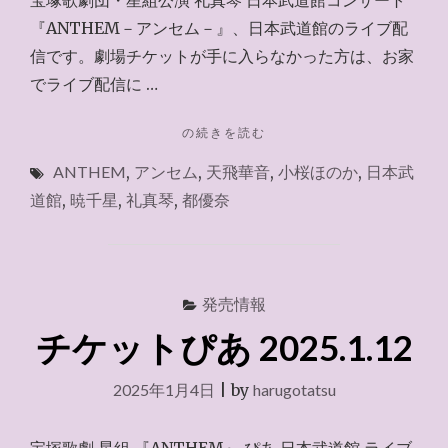
『ANTHEM－アンセム－』、日本武道館のライブ配
信です。劇場チケットが手に入らなかった方は、お家
でライブ配信に …
"お
の続きを読む
家
ANTHEM
,
アンセム
,
天飛華音
,
小桜ほのか
,
日本武
で
ラ
道館
,
暁千星
,
礼真琴
,
都優奈
イ
ブ
『ANTHEM』
2025.1.19"
発売情報
チケットぴあ 2025.1.12
2025年1月4日
|
by
harugotatsu
宝塚歌劇 星組 『ANTHEM』 ぴあ 日本武道館 ライブ