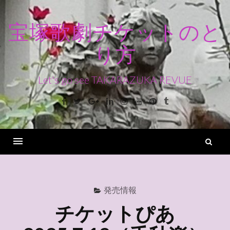
コ
ン
宝塚歌劇チケットのと
テ
り方
ン
ツ
へ
Let's go see TAKARAZUKA REVUE
ス
Facebook
Twitter
Google+
Linkedin
Instagram
Youtube
Pinterest
Tumblr
キ
ッ
プ
検
索
Menu
発売情報
チケットぴあ