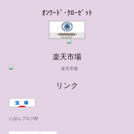
ｵﾝﾜｰﾄﾞ･ｸﾛｰｾﾞｯﾄ
楽天市場
リンク
にほんブログ村