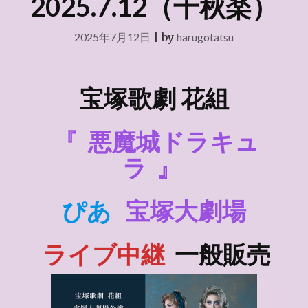
2025.7.12（千秋楽）
2025年7月12日
|
by
harugotatsu
宝塚歌劇 花組
『
悪魔城ドラキュ
ラ
』
ぴあ
宝塚大劇場
ライブ中継
一般販売