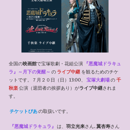
全国の
映画館
で宝塚歌劇・花組公演
『悪魔城ドラキュ
ラ』～月下の覚醒～
の
ライブ中継
を観るためのチケ
ットです。７月２０日（日）13:00、
宝塚大劇場
の
千
秋楽
公演（退団者の挨拶あり）が
ライブ中継
されま
す。
チケットぴあ
の取扱いです。
『悪魔城ドラキュラ』
は、
羽立光来
さん､
翼杏寿
さん