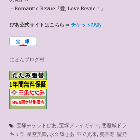
・Romantic Revue『愛, Love Revue！』
ぴあ公式サイトはこちら
➩
チケットぴあ
にほんブログ村
宝塚チケットぴあ
,
宝塚プレイガイド
,
悪魔城ドラ
キュラ
,
星空美咲
,
永久輝せあ
,
羽立光来
,
翼杏寿
,
聖乃