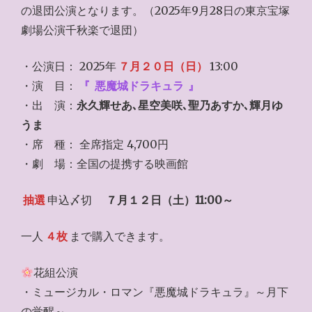
の退団公演となります。（2025年9月28日の東京宝塚
劇場公演千秋楽で退団）
・公演日： 2025年
７月２０日（日）
13:00
・演 目：
『
悪魔城ドラキュラ
』
・出 演：
永久輝せあ､星空美咲､聖乃あすか､輝月ゆ
うま
・席 種： 全席指定 4,700円
・劇 場：全国の提携する映画館
抽選
申込〆切
７月１２日（土）11:00～
一人
４枚
まで購入できます。
花組公演
・ミュージカル・ロマン『悪魔城ドラキュラ』～月下
の覚醒～