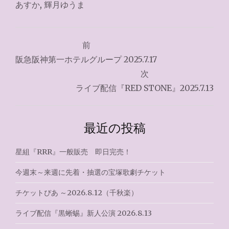
あすか
,
輝月ゆうま
投
前
稿
阪急阪神第一ホテルグループ 2025.7.17
ナ
次
ライブ配信『RED STONE』2025.7.13
ビ
ゲ
最近の投稿
ー
シ
星組『RRR』一般販売 即日完売！
ョ
今週末～来週に先着・抽選の宝塚歌劇チケット
ン
チケットぴあ ～2026.8.12（千秋楽）
ライブ配信『黒蜥蜴』新人公演 2026.8.13