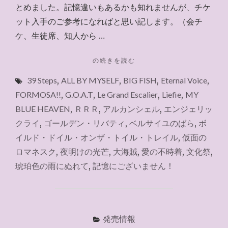
とめました。記憶違いもあるかも知れませんが、チケ
ット入手のご参考になればと思い記します。（会チ
ケ、生徒席、知人から …
"宝
の続きを読む
塚
39 Steps
,
ALL BY MYSELF
,
BIG FISH
,
Eternal Voice
,
歌
劇
FORMOSA!!
,
G.O.A.T
,
Le Grand Escalier
,
Liefie
,
MY
の
BLUE HEAVEN
,
ＲＲＲ
,
アルカンシェル
,
エンジェリッ
観
クライ
,
ゴールデン・リバティ
,
ベルサイユのばら
,
ボ
劇
と
イルド・ドイル・オンザ・トイル・トレイル
,
仮面の
チ
ロマネスク
,
夜明けの光芒
,
大海賊
,
愛の不時着
,
文化祭
,
ケ
琥珀色の雨にぬれて
,
記憶にございません！
ッ
ト
入
手
先
発売情報
（2024