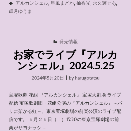
アルカンシェル
,
星風まどか
,
柚香光
,
永久輝せあ
,
で
ラ
輝月ゆうま
イ
ブ
『ア
ル
カ
発売情報
ン
お家でライブ『アルカ
シ
ェ
ンシェル』2024.5.25
ル』
2024.5.26"
2024年5月20日
|
by
harugotatsu
宝塚歌劇 花組 『アルカンシェル』 宝塚大劇場 ライブ
配信 宝塚歌劇団・花組公演の『アルカンシェル』～パ
リに架かる虹～、東京宝塚劇場の前楽公演のライブ配
信です。 ５月２５日（土）15:30の東京宝塚劇場の前
楽がサヨナラシ …