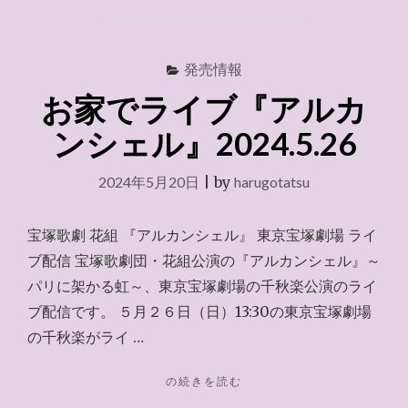
抽
選
の
宝
発売情報
塚
お家でライブ『アルカ
歌
劇
ンシェル』2024.5.26
チ
ケ
ッ
2024年5月20日
|
by
harugotatsu
ト"
宝塚歌劇 花組 『アルカンシェル』 東京宝塚劇場 ライ
ブ配信 宝塚歌劇団・花組公演の『アルカンシェル』～
パリに架かる虹～、東京宝塚劇場の千秋楽公演のライ
ブ配信です。 ５月２６日（日）13:30の東京宝塚劇場
の千秋楽がライ …
"お
の続きを読む
家