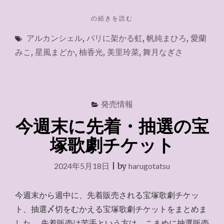
"お
の続きを読む
家
アルカンシェル
,
パリに架かる虹
,
帆純まひろ
,
愛蘭
で
ラ
みこ
,
星風まどか
,
柚香光
,
美里玲菜
,
舞月なぎさ
イ
ブ
『ア
ル
カ
発売情報
ン
今週末に先着・抽選の宝
シ
ェ
塚歌劇チケット
ル』
2024.5.25"
2024年5月18日
|
by
harugotatsu
今週末から週中に、先着販売される宝塚歌劇チケッ
ト、抽選〆切をむかえる宝塚歌劇チケットをまとめま
した。 先着販売は苦手という方は、こまめに抽選販売