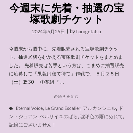
年）"
今週末に先着・抽選の宝
塚歌劇チケット
2024年5月25日
|
by
harugotatsu
今週末から週中に、先着販売される宝塚歌劇チケッ
ト、抽選〆切をむかえる宝塚歌劇チケットをまとめま
した。 先着販売は苦手という方は、こまめに抽選販売
に応募して「果報は寝て待て」作戦で。 ５月２５日
（土）15:30 ①花組『 …
"今
の続きを読む
週
Eternal Voice
,
Le Grand Escalier
,
アルカンシェル
,
ド
末
に
ン・ジュアン
,
ベルサイユのばら
,
琥珀色の雨にぬれて
,
先
記憶にございません！
着・