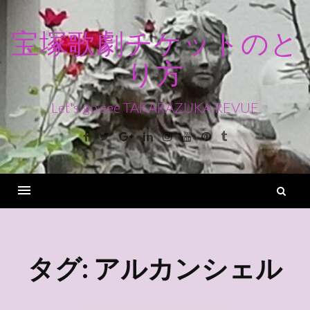
コ
ン
宝塚歌劇チケットのと
テ
り方
ン
ツ
へ
Let's go see TAKARAZUKA REVUE
ス
Facebook
Twitter
Google+
Linkedin
Instagram
Youtube
Pinterest
Tumblr
キ
ッ
プ
検
索
Menu
タグ:
アルカンシェル