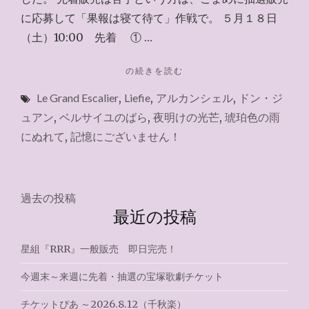
に応募して「果報は寝て待て」作戦で。 ５月１８日
（土）10:00 先着 ① …
"今
の続きを読む
週
Le Grand Escalier
,
Liefie
,
アルカンシェル
,
ドン・ジ
末
に
ュアン
,
ベルサイユのばら
,
夜明けの光芒
,
琥珀色の雨
先
にぬれて
,
記憶にございません！
着・
抽
選
の
投
過去の投稿
宝
最近の投稿
塚
稿
歌
ナ
劇
星組『RRR』一般販売 即日完売！
チ
ビ
ケ
今週末～来週に先着・抽選の宝塚歌劇チケット
ッ
ゲ
ト"
チケットぴあ ～2026.8.12（千秋楽）