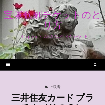
コ
ン
宝塚歌劇チケットのと
テ
り方
ン
ツ
へ
Let's go see TAKARAZUKA REVUE
ス
Facebook
Twitter
Google+
Linkedin
Instagram
Youtube
Pinterest
Tumblr
キ
ッ
プ
検
索
Menu
上級者
三井住友カード プラ