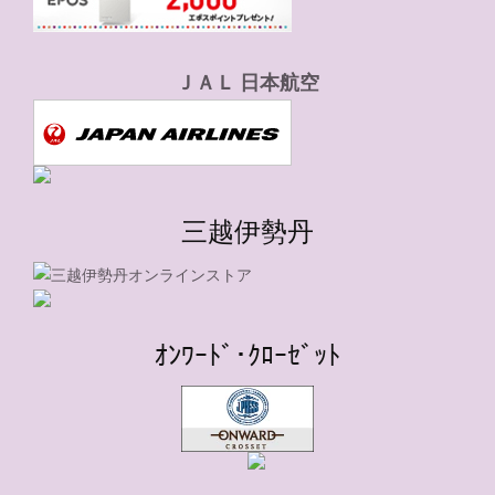
ＪＡＬ 日本航空
三越伊勢丹
ｵﾝﾜｰﾄﾞ･ｸﾛｰｾﾞｯﾄ