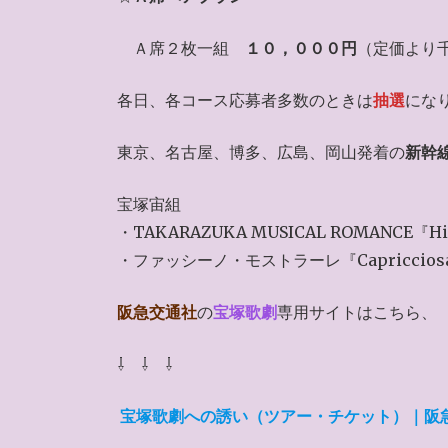
Ａ席２枚一組
１０，０００円
（定価より
各日、各コース応募者多数のときは
抽選
にな
東京、名古屋、博多、広島、岡山発着の
新幹
宝塚宙組
・TAKARAZUKA MUSICAL ROMANCE『
・ファッシーノ・モストラーレ『Capriccio
阪急交通社
の
宝塚歌劇
専用サイトはこちら、
⇩ ⇩ ⇩
宝塚歌劇への誘い（ツアー・チケット）｜阪急交通社 