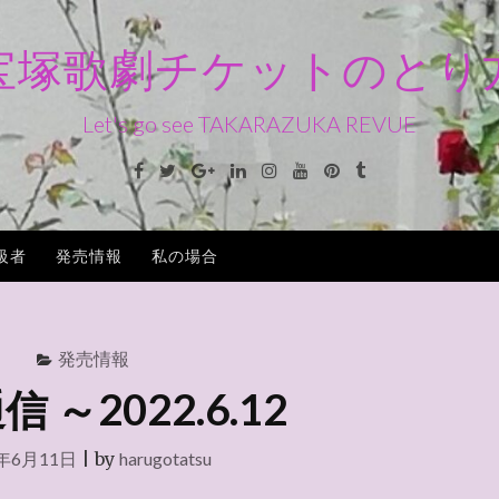
宝塚歌劇チケットのとり
Let's go see TAKARAZUKA REVUE
Facebook
Twitter
Google+
Linkedin
Instagram
Youtube
Pinterest
Tumblr
級者
発売情報
私の場合
発売情報
 ～2022.6.12
2年6月11日
|
by
harugotatsu