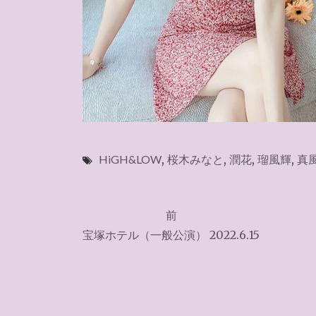
HiGH&LOW
,
桜木みなと
,
潤花
,
瑠風輝
,
真
投
前
稿
宝塚ホテル（一般公演） 2022.6.15
ナ
ビ
ゲ