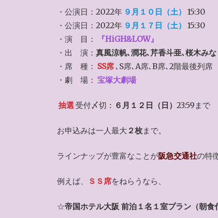
・公演日：2022年
９月１０日（土）
15:30
・公演日：2022年
９月１７日（土）
15:30
・演 目：
『HiGH&LOW』
・出 演：
真風涼帆､潤花､芹香斗亜､桜木みな
・席 種：
SS席
､S席､A席､B席､2階最後列席
・劇 場：
宝塚大劇場
抽選
受付〆切：
６月１２日（日）
23:59まで
お申込みは一人最大
２枚
まで。
ラインナップが豊富なことが
阪急交通社
の特
例えば、
ＳＳ席
をねらうなら、
☆
帝国ホテル大阪 前泊１名１室プラン（朝食