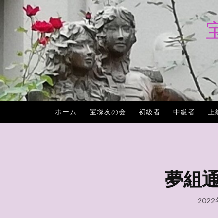
コ
ン
テ
ン
ツ
へ
ス
キ
ホーム
宝塚友の会
初級者
中級者
上
ッ
プ
夢組通信
202