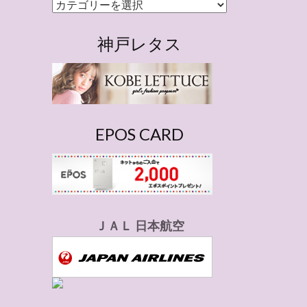
カ
テ
ゴ
神戸レタス
リ
ー
EPOS CARD
ＪＡＬ 日本航空