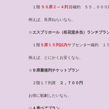
１階
ＳＳ席２～４列
目確約 ５５，０００
例えば、良席ねらいなら、
☆
エスプリホール（松花堂弁当）ランチプラ
１階
Ｓ席１５列以内
サブセンター確約 １
例えば、とにかくお安くなら、
☆
Ｂ席最後列チケットプラン
２階１７列席
２，７００円
お得に観劇したいなら、
☆
Ａ席ペアプラン