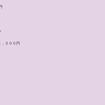
円
ン
５，５００円