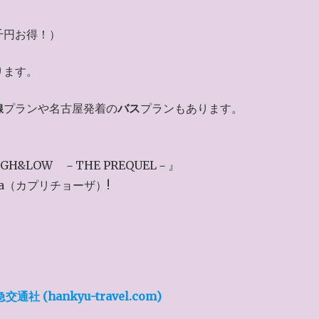
千円お得！）
ります。
線
プランや名古屋発着の
バス
プランもあります。
HiGH&LOW －THE PREQUEL－』
sa（カプリチョーザ）!
(hankyu-travel.com)