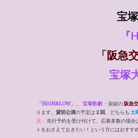
宝塚
『H
「阪急
宝塚
「HiGH&LOW」
、
宝塚歌劇
・宙組の
阪急
ります。
貸切公演
の予定は
２回
、どちらも
土
員」
先行予約を受け付けて、応募多数の場合
トをおさえておきたい！という方にはおすす