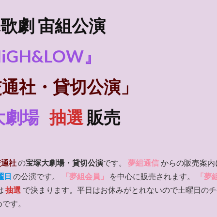
歌劇 宙組公演
iGH&LOW』
交通社・貸切公演」
大劇場
抽選
販売
交通社
の
宝塚大劇場・貸切公演
です。
夢組通信
からの販売案内
曜日
の公演です。
「夢組会員」
を中心に販売されます。
「夢
は
抽選
で決まります。平日はお休みがとれないので土曜日のチ
めです。