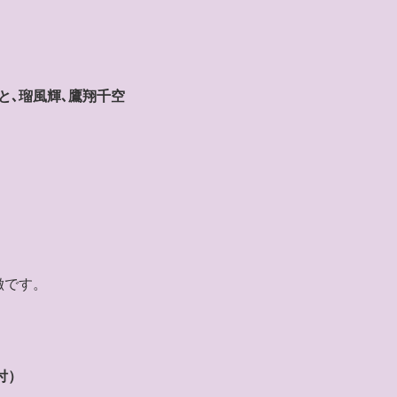
と､瑠風輝､鷹翔千空
徴です。
付）