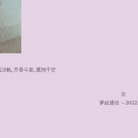
風涼帆
,
芹香斗亜
,
鷹翔千空
次
夢組通信 ～2022.6