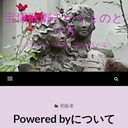
コ
ン
宝塚歌劇チケットのと
テ
り方
ン
ツ
へ
Let's go see TAKARAZUKA REVUE
ス
Facebook
Twitter
Google+
Linkedin
Instagram
Youtube
Pinterest
Tumblr
キ
ッ
プ
検
索
Menu
初級者
Powered byについて