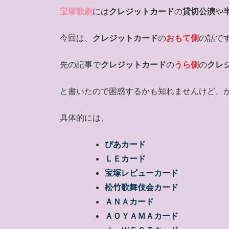
宝塚歌劇
には
クレジットカード
の
貸切公演
や
今回は、
クレジットカード
の
おもて側
の話で
先の記事で
クレジットカード
の
うら側
の
クレ
と書いたので困惑するかも知れませんけど、
具体的には、
ぴあカード
ＬＥカード
宝塚レビューカード
松竹歌舞伎会カード
ＡＮＡカード
ＡＯＹＡＭＡカード