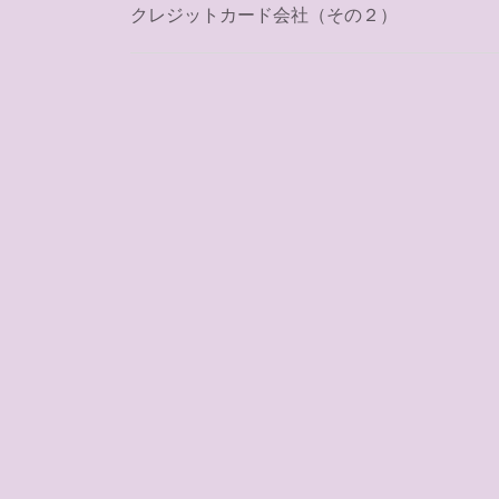
稿
クレジットカード会社（その２）
ナ
ビ
ゲ
ー
シ
ョ
ン