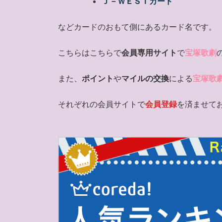
Ｊ－ＷＥＳＴカード
などカードのおもて側にあるカード名です。
こちらはこちらで
会員専用サイト
で
宝塚歌劇
また、
ポイント
や
マイルの交換
による
宝塚歌
それぞれの会員サイトで
会員登録
を済ませて