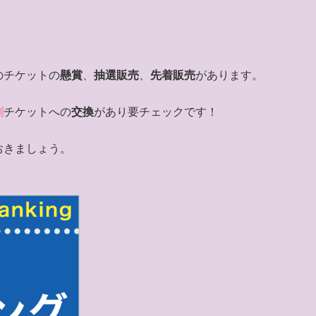
のチケットの
懸賞
、
抽選販売
、
先着販売
があります。
劇
チケットへの
交換
があり要チェックです！
おきましょう。