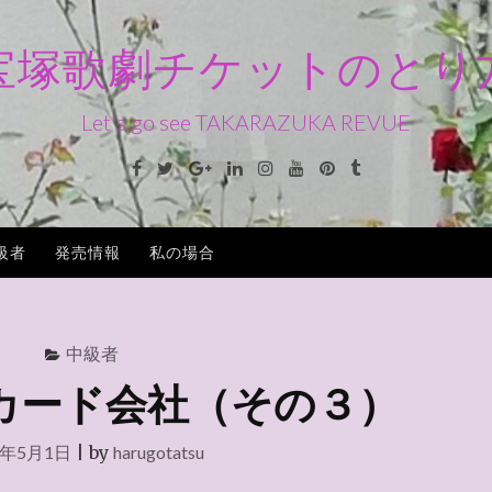
宝塚歌劇チケットのとり
Let's go see TAKARAZUKA REVUE
Facebook
Twitter
Google+
Linkedin
Instagram
Youtube
Pinterest
Tumblr
級者
発売情報
私の場合
中級者
カード会社（その３）
1年5月1日
|
by
harugotatsu