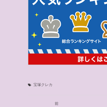
宝塚クレカ
投
前