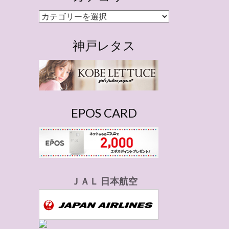
カ
テ
ゴ
神戸レタス
リ
ー
EPOS CARD
ＪＡＬ 日本航空