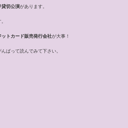
半貸切公演
があります。
す。
ジットカード販売発行会社
が大事！
がんばって読んでみて下さい。