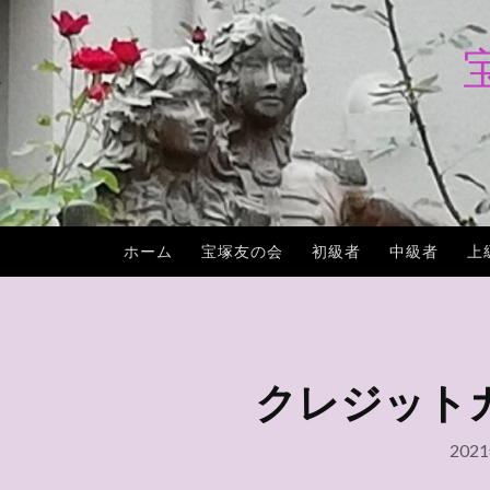
コ
ン
テ
ン
ツ
へ
ス
キ
ホーム
宝塚友の会
初級者
中級者
上
ッ
プ
クレジット
202