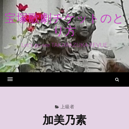
コ
ン
宝塚歌劇チケットのと
テ
り方
ン
ツ
へ
Let's go see TAKARAZUKA REVUE
ス
Facebook
Twitter
Google+
Linkedin
Instagram
Youtube
Pinterest
Tumblr
キ
ッ
プ
検
索
Menu
上級者
加美乃素