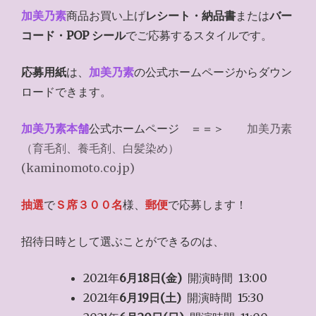
加美乃素
商品お買い上げ
レシート・納品書
または
バー
コード・POP シール
でご応募するスタイルです。
応募用紙
は、
加美乃素
の公式ホームページからダウン
ロードできます。
加美乃素本舗
公式ホームページ ＝＝＞
加美乃素
（育毛剤、養毛剤、白髪染め）
(kaminomoto.co.jp)
抽選
で
Ｓ席３００名
様、
郵便
で応募します！
招待日時として選ぶことができるのは、
2021年
6月18日(金)
開演時間 13:00
2021年
6月19日(土)
開演時間 15:30