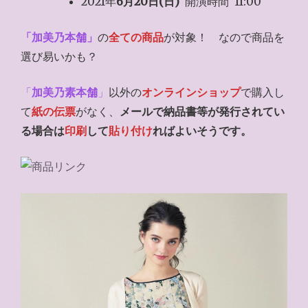
2021年
6月20日(日)
開演時間 11:00
「加美乃本舗」
の
全ての商品
が対象！ なので商品を
選び易いかも？
「
加美乃素本舗
」
以外の
オンラインショップ
で購入し
て
紙の伝票
がなく、
メールで納品書等が発行されてい
る場合は
印刷
して
貼り付け
ればよいそうです。