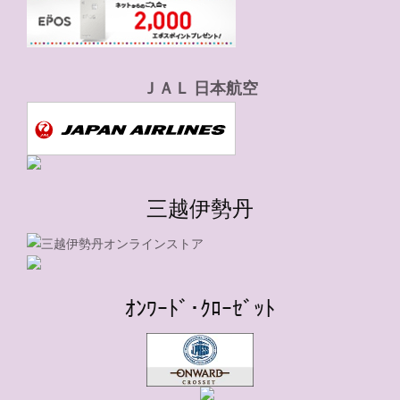
ＪＡＬ 日本航空
三越伊勢丹
ｵﾝﾜｰﾄﾞ･ｸﾛｰｾﾞｯﾄ