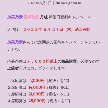
2021年5月1日
|
by
harugotatsu
加美乃素
宝塚歌劇
月組
希望日観劇キャンペーン！
〆切は、
２０２１年 ５月 ２７日（木）消印有効
加美乃素
さんでは定期的に招待キャンペーンをしてい
ますね。
応募条件は
７，０００円以上
の
商品購買
が必要なので
上級者
向けにカテゴライズします。
１席応募は
7,000円
（税抜）を1口
２席応募は
14,000円
（税抜）を1口
３席応募は
21,000円
（税抜）を1口
４席応募は
28,000円
（税抜）を1口