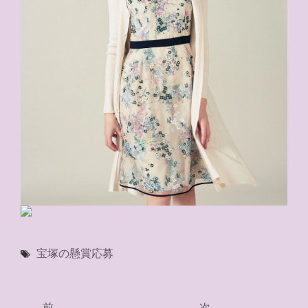
宝塚の懸賞応募
投
前
次