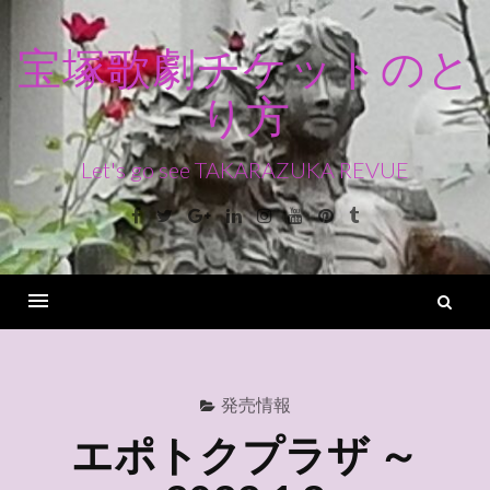
コ
ン
宝塚歌劇チケットのと
テ
り方
ン
ツ
へ
Let's go see TAKARAZUKA REVUE
ス
Facebook
Twitter
Google+
Linkedin
Instagram
Youtube
Pinterest
Tumblr
キ
ッ
プ
検
索
Menu
発売情報
エポトクプラザ ～