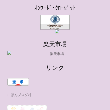
ｵﾝﾜｰﾄﾞ･ｸﾛｰｾﾞｯﾄ
楽天市場
リンク
にほんブログ村