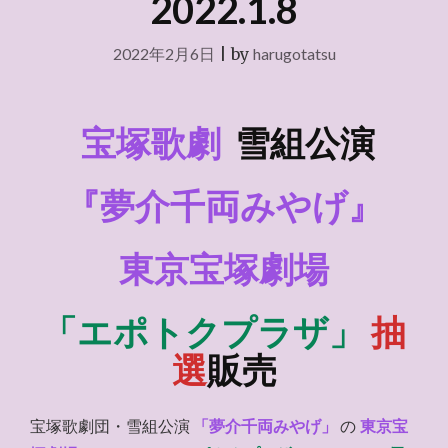
2022.1.8
2022年2月6日
|
by
harugotatsu
宝塚歌劇
雪組公演
『夢介千両みやげ』
東京宝塚劇場
「エポトクプラザ」
抽
選
販売
宝塚歌劇団・雪組公演
「夢介千両みやげ」
の
東京宝