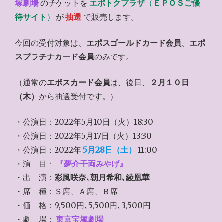
塚劇場
のチケットを
エポトクプラザ
（
ＥＰＯＳご優
待サイト
）
が
抽選
で販売します。
今回の受付対象は、
エポスゴールドカード会員
、
エポ
スプラチナカード会員
のみです。
（通常の
エポスカード会員
は、後日、
２月１０日
（木）
から抽選受付です。）
・公演日：2022年5月10日（火）18:30
・公演日：2022年5月17日（火）13:30
・公演日：2022年
5月28日（土）
11:00
・演 目：
『夢介千両みやげ』
・出 演：
彩風咲奈､朝月希和､綾凰華
・席 種：Ｓ席、Ａ席、Ｂ席
・価 格：9,500円､5,500円､3,500円
・劇 場：
東京宝塚劇場