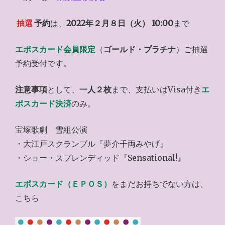
抽選
予約
は、
2022年２月８日（火） 10:00
まで
エポスカード会員限定
（
ゴールド・プラチナ
）ご抽選
予約受付です。
注意事項
として、
一人２枚
まで、支払いはVisa付き
エ
ポスカード決済
のみ。
宝塚歌劇 雪組公演
・大江戸スクランブル『夢介千両みやげ』
・ショー・スプレンディッド『Sensational!』
エポスカード（ＥＰＯＳ）
をまだお持ちでない方は、
こちら