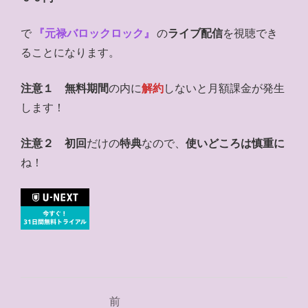
で
『元禄バロックロック』
の
ライブ配信
を視聴でき
ることになります。
注意１
無料期間
の内に
解約
しないと月額課金が発生
します！
注意２
初回
だけの
特典
なので、
使いどころは慎重に
ね！
投
前