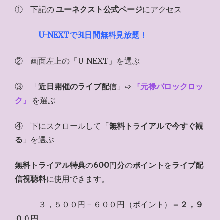
① 下記の
ユーネクスト公式ページ
にアクセス
U-NEXTで31日間無料見放題！
② 画面左上の「U-NEXT」を選ぶ
③ 「
近日開催のライブ配
信」➩
『元禄バロックロッ
ク』
を選ぶ
④ 下にスクロールして「
無料トライアルで今すぐ観
る
」を選ぶ
無料トライアル特典
の
600円分
の
ポイント
を
ライブ配
信視聴料
に使用できます。
３，５００円－６００円（ポイント）＝
２，９
００円