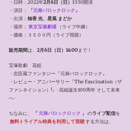
・日時：2022年
2月6日（日）
13:30開演
・演目：
『元禄バロックロック』
・出演：
柚香 光、星風 まどか
・場所：
東京宝塚劇場
（ライブ中継）
・価格：３５００円（ライブ視聴）
販売期間
は、
2月6日（日）14:00
まで！
宝塚歌劇 花組
・忠臣蔵ファンタジー『元禄バロックロック』
・レビュー・アニバーサリー『The Fascination（ザ
ファシネイション）!』-花組誕生100周年 そして未来
へ-
ちなみに、
『
元禄バロックロック
』
の
ライブ配信
を
無料トライアル特典を利用して視聴
する方法は、