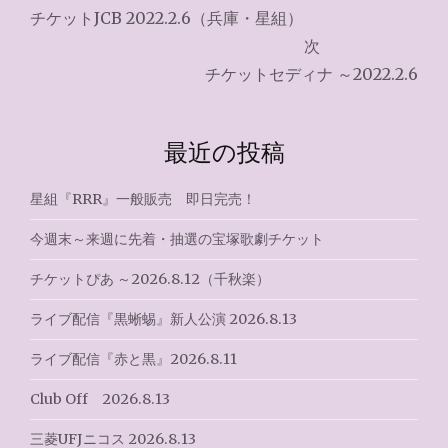
稿
チケットJCB 2022.2.6（兵庫・星組）
ナ
次
チケットセディナ ～2022.2.6
ビ
ゲ
最近の投稿
ー
シ
星組『RRR』一般販売 即日完売！
ョ
今週末～来週に先着・抽選の宝塚歌劇チケット
ン
チケットぴあ ～2026.8.12（千秋楽）
ライブ配信『黒蜥蜴』新人公演 2026.8.13
ライブ配信『赤と黒』2026.8.11
Club Off 2026.8.13
三菱UFJニコス 2026.8.13