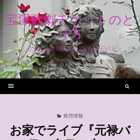
コ
ン
宝塚歌劇チケットのと
テ
り方
ン
ツ
へ
Let's go see TAKARAZUKA REVUE
ス
Facebook
Twitter
Google+
Linkedin
Instagram
Youtube
Pinterest
Tumblr
キ
ッ
プ
検
索
Menu
発売情報
お家でライブ『元禄バ