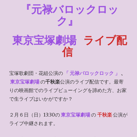
『
元禄バロックロッ
ク
』
東京宝塚劇場
ライブ配
信
宝塚歌劇団・花組公演の
「
元禄バロックロック
」
、
東京宝塚劇場
の
千秋楽
公演のライブ配信です。最寄
りの映画館でのライブビューイングを諦めた方、お家
で生ライブはいかがですか？
２月６日（日）13:30の
東京宝塚劇場
の
千秋楽
公演が
ライブ中継されます。