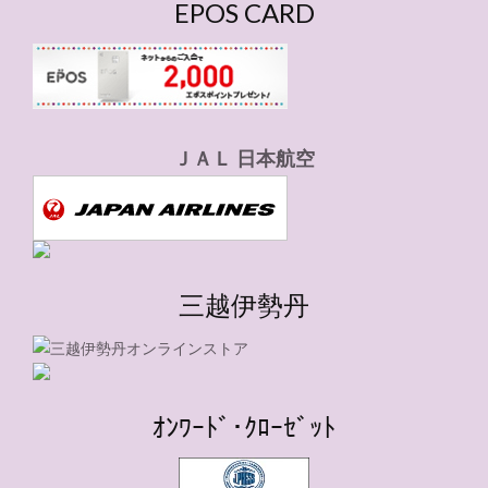
EPOS CARD
ＪＡＬ 日本航空
三越伊勢丹
ｵﾝﾜｰﾄﾞ･ｸﾛｰｾﾞｯﾄ