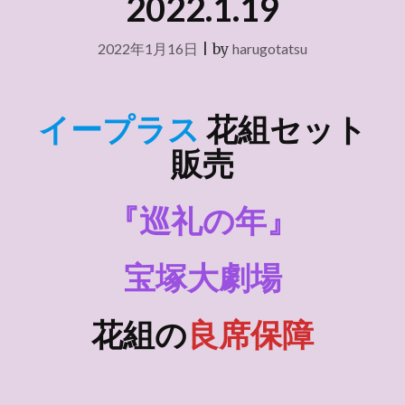
2022.1.19
2022年1月16日
|
by
harugotatsu
イープラス
花組セット
販売
『巡礼の年』
宝塚大劇場
花組の
良席保障