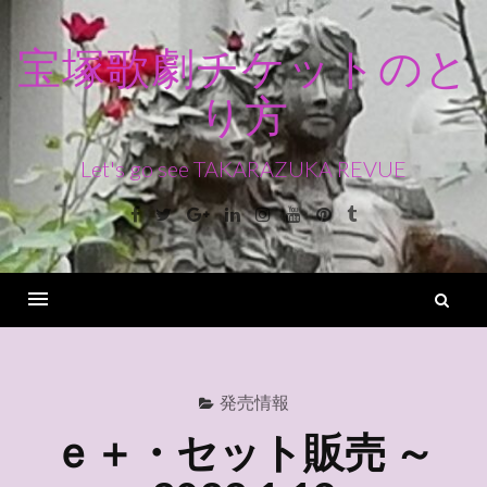
コ
ン
宝塚歌劇チケットのと
テ
り方
ン
ツ
へ
Let's go see TAKARAZUKA REVUE
ス
Facebook
Twitter
Google+
Linkedin
Instagram
Youtube
Pinterest
Tumblr
キ
ッ
プ
検
索
Menu
発売情報
ｅ＋・セット販売 ～