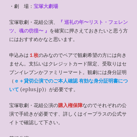
・劇 場：
宝塚大劇場
宝塚歌劇・花組公演、
『
巡礼の年〜リスト・フェレン
ツ、魂の彷徨〜
』
を確実に押さえておきたいと思う方
にはおすすめかなと思います。
申込みは
１枚
のみなのでペアで観劇希望の方には向き
ません。支払いはクレジットカード限定、受取りはセ
ブンイレブンかファミリーマート。観劇には身分証明
（
ｅ＋貸切公演でのご本人確認 有効な身分証明書につ
いて
(eplus.jp)
）が必要です。
宝塚歌劇・花組公演の
購入権保障
なのでそれぞれの公
演で手続きが必要です、詳しくはイープラスの公式サ
イトで確認して下さい。