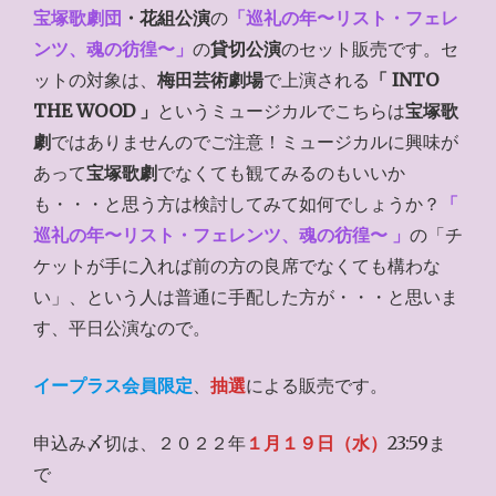
宝塚歌劇団
・花組公演
の
「巡礼の年〜リスト・フェレ
ンツ、魂の彷徨〜」
の
貸切公演
のセット販売です。セ
ットの対象は、
梅田芸術劇場
で上演される
「
INTO
THE WOOD
」
というミュージカルでこちらは
宝塚歌
劇
ではありませんのでご注意！ミュージカルに興味が
あって
宝塚歌劇
でなくても観てみるのもいいか
も・・・と思う方は検討してみて如何でしょうか？
「
巡礼の年〜リスト・フェレンツ、魂の彷徨〜
」
の「チ
ケットが手に入れば前の方の良席でなくても構わな
い」、という人は普通に手配した方が・・・と思いま
す、平日公演なので。
イープラス会員限定
、
抽選
による販売です。
申込み〆切は、２０２２年
１月１９日（水）
23:59ま
で