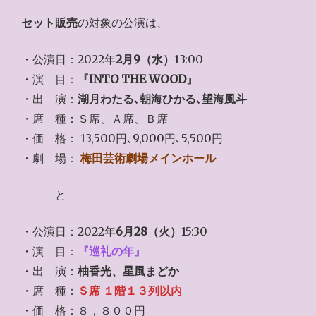
セット販売
の対象の公演は、
・公演日：2022年
2月9（水）
13:00
・演 目：
『INTO THE WOOD』
・出 演：
湖月わたる､朝海ひかる､望海風斗
・席 種：Ｓ席、Ａ席、Ｂ席
・価 格： 13,500円､9,000円､5,500円
・劇 場：
梅田芸術劇場メインホール
と
・公演日：2022年
6月28（火）
15:30
・演 目：
『巡礼の年』
・出 演：
柚香光、星風まどか
・席 種：
Ｓ席 １階１３列以内
・価 格：８，８００円