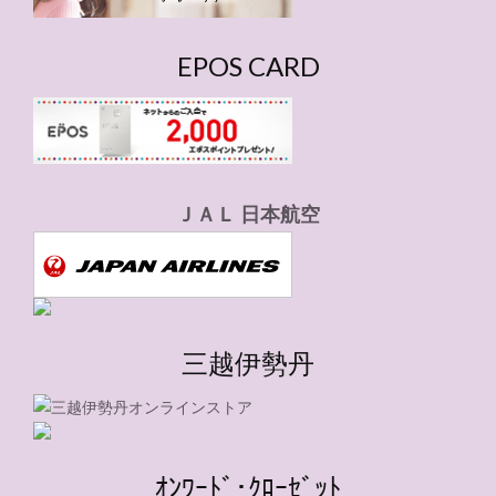
EPOS CARD
ＪＡＬ 日本航空
三越伊勢丹
ｵﾝﾜｰﾄﾞ･ｸﾛｰｾﾞｯﾄ