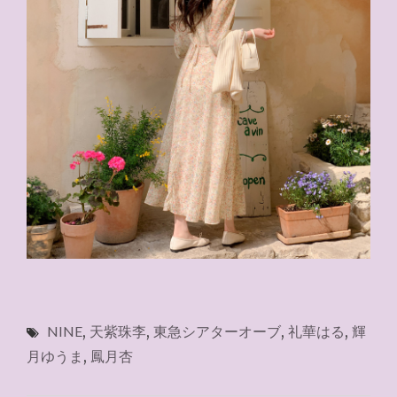
NINE
,
天紫珠李
,
東急シアターオーブ
,
礼華はる
,
輝
月ゆうま
,
鳳月杏