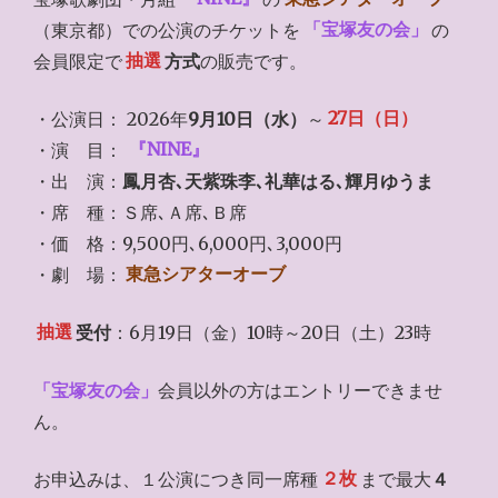
（東京都）での公演のチケットを
「宝塚友の会」
の
会員限定で
抽選
方式
の販売です。
・公演日： 2026年
9月10日（水）
～
27日（日）
・演 目：
『NINE』
・出 演：
鳳月杏､天紫珠李､礼華はる､輝月ゆうま
・席 種：Ｓ席､Ａ席､Ｂ席
・価 格：9,500円､6,000円､3,000円
・劇 場：
東急シアターオーブ
抽選
受付
：6月19日（金）10時～20日（土）23時
「
宝塚友の会
」
会員以外の方はエントリーできませ
ん。
お申込みは、１公演につき同一席種
２枚
まで最大
４