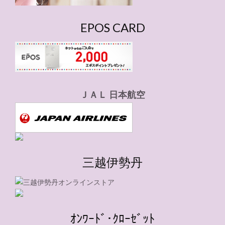
EPOS CARD
ＪＡＬ 日本航空
三越伊勢丹
ｵﾝﾜｰﾄﾞ･ｸﾛｰｾﾞｯﾄ