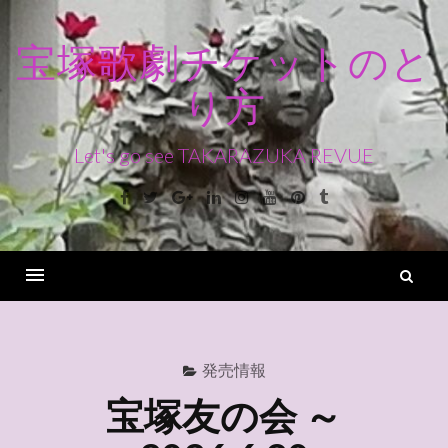
コ
ン
宝塚歌劇チケットのと
テ
り方
ン
ツ
へ
Let's go see TAKARAZUKA REVUE
ス
Facebook
Twitter
Google+
Linkedin
Instagram
Youtube
Pinterest
Tumblr
キ
ッ
プ
検
索
Menu
発売情報
宝塚友の会 ～