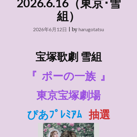
2026.6.16（東京･雪
組）
2026年6月12日
|
by
harugotatsu
宝塚歌劇 雪組
『
ポーの一族
』
東京宝塚劇場
ぴあﾌﾟﾚﾐｱﾑ
抽選