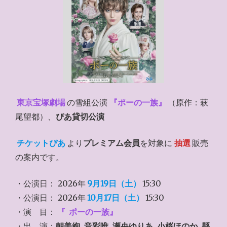
東京宝塚劇場
の雪組公演
『ポーの一族』
（原作：萩
尾望都）、
ぴあ貸切公演
チケットぴあ
より
プレミアム会員
を対象に
抽選
販売
の案内です。
・公演日： 2026年
9月19日（土）
15:30
・公演日： 2026年
10月17日（土）
15:30
・演 目：
『
ポーの一族』
・出 演：
朝美絢､音彩唯､瀬央ゆりあ､小桜ほのか､縣