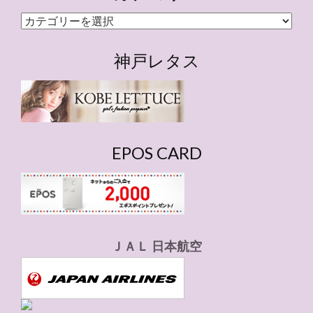
カ
テ
ゴ
神戸レタス
リ
ー
EPOS CARD
ＪＡＬ 日本航空