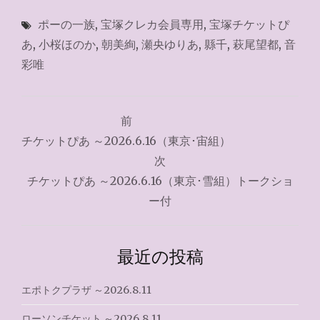
ポーの一族
,
宝塚クレカ会員専用
,
宝塚チケットぴ
あ
,
小桜ほのか
,
朝美絢
,
瀬央ゆりあ
,
縣千
,
萩尾望都
,
音
彩唯
投
前
稿
チケットぴあ ～2026.6.16（東京･宙組）
ナ
次
チケットぴあ ～2026.6.16（東京･雪組）トークショ
ビ
ー付
ゲ
ー
最近の投稿
シ
エポトクプラザ ～2026.8.11
ョ
ローソンチケット ～2026.8.11