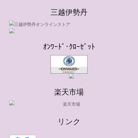
三越伊勢丹
ｵﾝﾜｰﾄﾞ･ｸﾛｰｾﾞｯﾄ
楽天市場
リンク