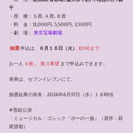
千
・席 種：Ｓ席､Ａ席､Ｂ席
・料 金：11,000円､5,500円､3,500円
・劇 場：
東京宝塚劇場
抽選
申込は、
６月１６日（火）
11:00まで
お一人
４枚
、
第３希望
まで申込みできます。
発券は、セブンイレブンにて。
抽選結果の発表：2026年6月17日（水）１８時頃
❄雪組公演
・ミュージカル・ゴシック『ポーの一族』（原作：萩
尾望都）