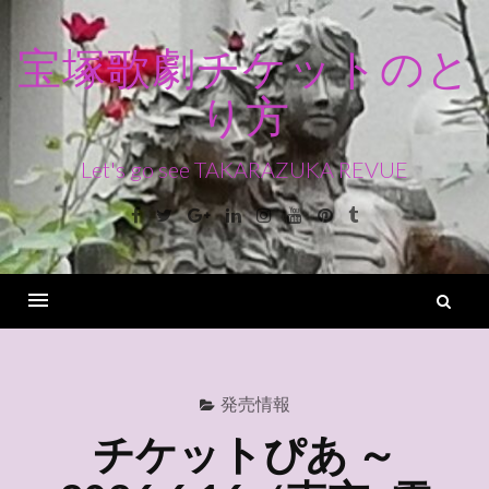
コ
ン
宝塚歌劇チケットのと
テ
り方
ン
ツ
へ
Let's go see TAKARAZUKA REVUE
ス
Facebook
Twitter
Google+
Linkedin
Instagram
Youtube
Pinterest
Tumblr
キ
ッ
プ
検
索
Menu
発売情報
チケットぴあ ～