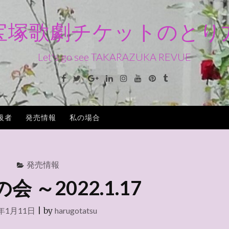
宝塚歌劇チケットのとり
Let's go see TAKARAZUKA REVUE
Facebook
Twitter
Google+
Linkedin
Instagram
Youtube
Pinterest
Tumblr
級者
発売情報
私の場合
発売情報
 ～2022.1.17
2年1月11日
|
by
harugotatsu