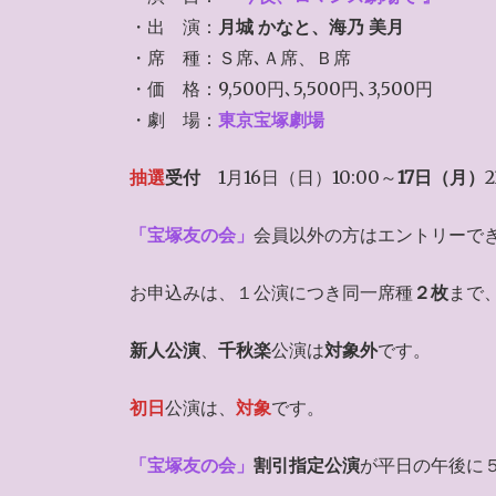
・出 演：
月城 かなと、海乃 美月
・席 種：Ｓ席､Ａ席、Ｂ席
・価 格：9,500円､5,500円､3,500円
・劇 場：
東京宝塚劇場
抽選
受付
1月16日（日）10:00～
17日（月）
「宝塚友の会」
会員以外の方はエントリーで
お申込みは、１公演につき同一席種
２枚
まで
新人公演
、
千秋楽
公演は
対象外
です。
初日
公演は、
対象
です。
「宝塚友の会」
割引指定公演
が平日の午後に