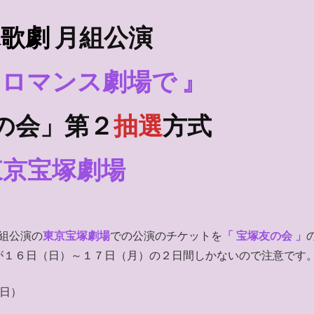
塚歌劇
月組
公演
、ロマンス劇場で 』
の会」第２
抽選
方式
東京宝塚劇場
組公演の
東京宝塚劇場
での公演のチケットを
「 宝塚友の会 」
が１６日（日）～１７日（月）の２日間しかないので注意です
（日）