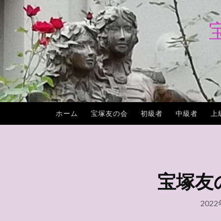
コ
ン
テ
ン
ツ
へ
ス
キ
ホーム
宝塚友の会
初級者
中級者
上
ッ
プ
宝塚友の会
202