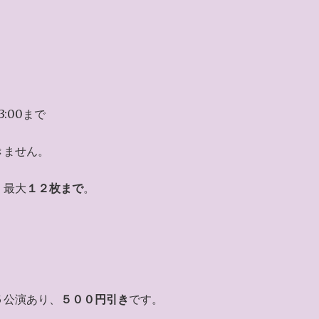
23:00まで
きません。
、最大
１２枚まで
。
５公演あり、
５００円引き
です。