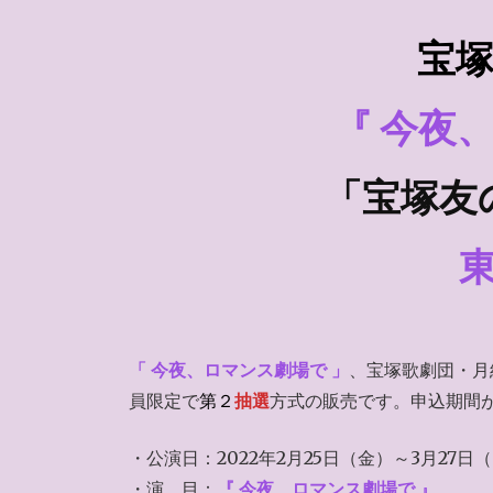
宝
『 今夜
「宝塚友
「 今夜、ロマンス劇場で 」
、宝塚歌劇団・月
員限定で
第２
抽選
方式の販売です。申込期間
・公演日：2022年2月25日（金）～3月27日
・演 目：
『 今夜、ロマンス劇場で 』