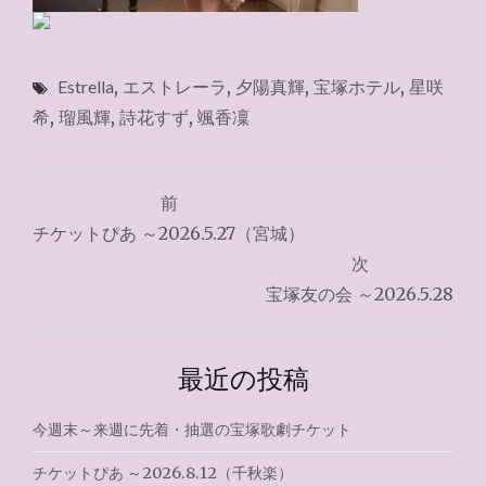
Estrella
,
エストレーラ
,
夕陽真輝
,
宝塚ホテル
,
星咲
希
,
瑠風輝
,
詩花すず
,
颯香凜
投
前
稿
チケットぴあ ～2026.5.27（宮城）
ナ
次
宝塚友の会 ～2026.5.28
ビ
ゲ
最近の投稿
ー
シ
今週末～来週に先着・抽選の宝塚歌劇チケット
ョ
チケットぴあ ～2026.8.12（千秋楽）