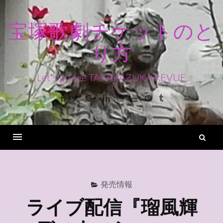
コ
ン
宝塚歌劇チケットのと
テ
り方
ン
ツ
へ
Let's go see TAKARAZUKA REVUE
ス
Facebook
Twitter
Google+
Linkedin
Instagram
Youtube
Pinterest
Tumblr
キ
ッ
プ
検
索
Menu
発売情報
ライブ配信『瑠風輝