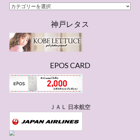
カ
テ
ゴ
神戸レタス
リ
ー
EPOS CARD
ＪＡＬ 日本航空