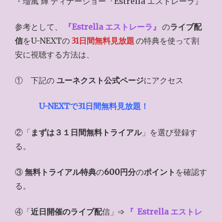
・瑠風 輝 ディナーショー『Estrella エストレーラ』
参考として、
『
Estrella エストレーラ
』
の
ライブ配
信
をU-NEXTの
31日間無料見放題
の特典を使って割
安に視聴する方法は、
① 下記の
ユーネクスト公式ページ
にアクセス
U-NEXTで31日間無料見放題！
②「
まずは３１日間無料トライアル
」を選び登録す
る。
③
無料トライアル特典
の
600円分
の
ポイント
を確認す
る。
④「
近日開催のライブ配
信」➩
『
Estrella エストレ