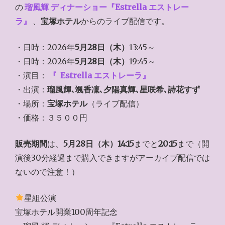
の
瑠風輝 ディナーショー『
Estrella エストレー
ラ
』
、
宝塚ホテル
からのライブ配信です。
・日時：2026年
5月28日（木）
13:45～
・日時：2026年
5月28日（木）
19:45～
・演目：
『
Estrella エストレーラ
』
・出演：
瑠風輝､颯香凜､夕陽真輝､星咲希､詩花すず
・場所：
宝塚ホテル
（ライブ配信）
・価格：３５００円
販売期間
は、
5月28日（木）14:15
までと
20:15
まで（開
演後30分経過まで購入できますがアーカイブ配信では
ないので注意！）
星組公演
宝塚ホテル開業100周年記念