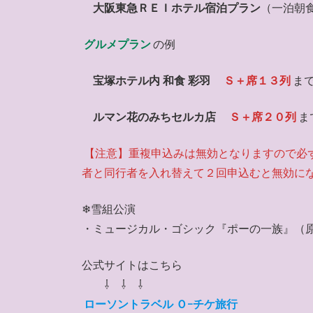
大阪東急ＲＥＩホテル宿泊プラン
（一泊朝
グルメプラン
の例
宝塚ホテル内 和食 彩羽
Ｓ＋席１３列
ま
ルマン花のみちセルカ店
Ｓ＋席２０列
ま
【注意】重複申込みは無効となりますので必
者と同行者を入れ替えて２回申込むと無効に
❄雪組公演
・ミュージカル・ゴシック『ポーの一族』（
公式サイトはこちら
⇩ ⇩ ⇩
ローソントラベル Ｏ-チケ旅行