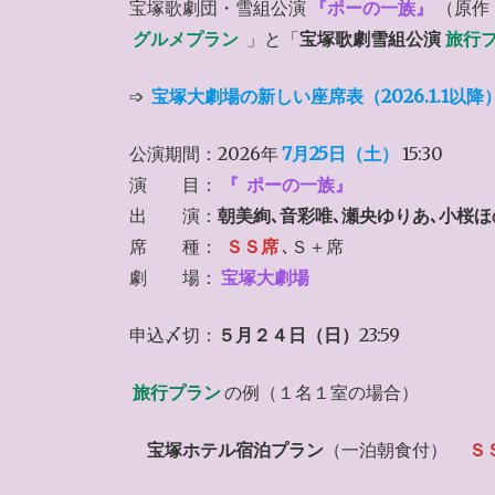
宝塚歌劇団・雪組公演
『ポーの一族』
（原作
グルメプラン
」と「
宝塚歌劇雪組公演
旅行
➩
宝塚大劇場の新しい座席表（2026.1.1以降
公演期間：2026年
7月25日（土）
15:30
演 目：
『
ポーの一族』
出 演：
朝美絢､音彩唯､瀬央ゆりあ､小桜ほ
席 種：
ＳＳ席
､Ｓ＋席
劇 場：
宝塚大劇場
申込〆切：
５月２４日（日）
23:59
旅行プラン
の例（１名１室の場合）
宝塚ホテル宿泊プラン
（一泊朝食付）
Ｓ