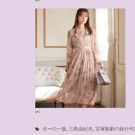
ポーの一族
,
三島由紀夫
,
宝塚観劇の旅行代