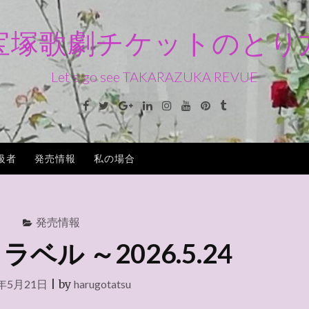
宝塚歌劇チケットのとり
Let's go see TAKARAZUKA REVUE
Facebook
Twitter
Google+
Linkedin
Instagram
Youtube
Pinterest
Tumblr
級者
発売情報
私の場合
発売情報
ベル ～2026.5.24
6年5月21日
|
by
harugotatsu