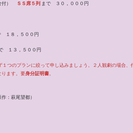
食付）
ＳＳ席５列
まで ３０，０００円
で １８，５００円
で １３，５００円
ず１つのプランに絞って申し込みましょう。２人観劇の場合、
なります。要
身分証明書
。
原作：萩尾望都）