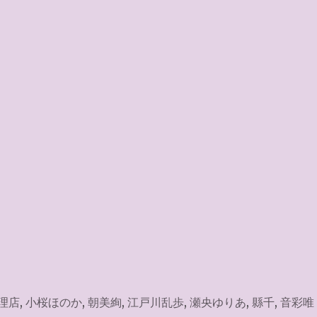
理店
,
小桜ほのか
,
朝美絢
,
江戸川乱歩
,
瀬央ゆりあ
,
縣千
,
音彩唯