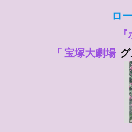
ロ
『
「
宝塚大劇場
グ