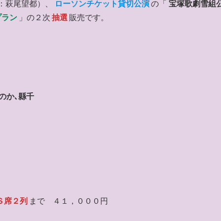
：萩尾望都）、
ローソンチケット貸切公演
の「
宝塚歌劇雪組
プラン
」の２次
抽選
販売です。
）
のか､縣千
Ｓ席２列
まで ４１，０００円