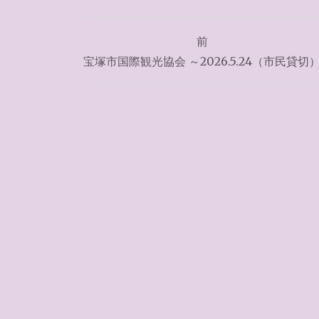
投
前
稿
宝塚市国際観光協会 ～2026.5.24（市民貸切
ナ
ビ
ゲ
ー
シ
ョ
ン