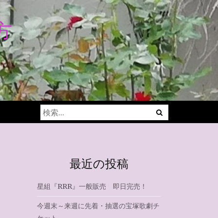
方
Menu
検
索:
最近の投稿
星組『RRR』一般販売 即日完売！
今週末～来週に先着・抽選の宝塚歌劇チ