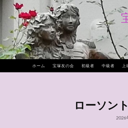
コ
ン
テ
ン
ツ
へ
ス
キ
ホーム
宝塚友の会
初級者
中級者
上
ッ
プ
ローソントラ
202