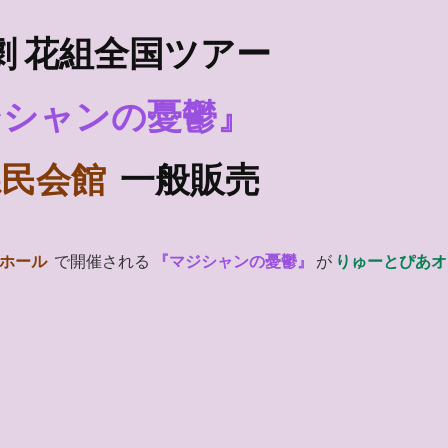
劇 花組
全国ツアー
ジシャンの憂鬱』
県民会館
一般販売
大ホール
で開催される
『マジシャンの憂鬱』
が
りゅーとぴあオ