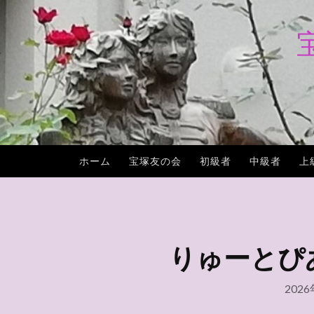
コ
ン
テ
ン
ツ
へ
ス
キ
ホーム
宝塚友の会
初級者
中級者
上
ッ
プ
りゅーとぴあ 
202