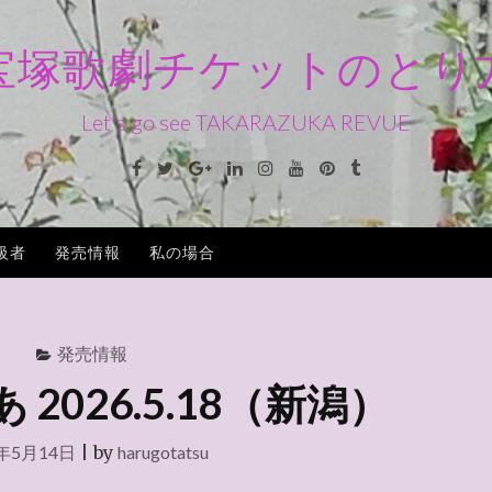
宝塚歌劇チケットのとり
Let's go see TAKARAZUKA REVUE
Facebook
Twitter
Google+
Linkedin
Instagram
Youtube
Pinterest
Tumblr
級者
発売情報
私の場合
発売情報
2026.5.18（新潟）
6年5月14日
|
by
harugotatsu