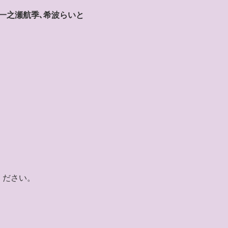
､一之瀬航季､希波らいと
ください。