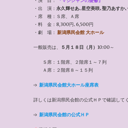
・演 目：
『マジシャンの憂鬱』
・出 演：
永久輝せあ､星空美咲､聖乃あすか
・席 種：Ｓ席、Ａ席
・料 金：8,300円､6,500円
・劇 場：
新潟県民会館 大ホール
一般販売は、
５月１８日（月）
10:00～
Ｓ席：１階席、２階席１～７列
Ａ席：２階席８～１５列
➩
新潟県民会館大ホール座席表
詳しくは新潟県民会館の公式ＨＰで確認して
➩
新潟県民会館の公式ＨＰ