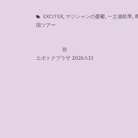
EXCITER
,
マジシャンの憂鬱
,
一之瀬航季
,
国ツアー
投
前
稿
エポトクプラザ 2026.5.13
ナ
ビ
ゲ
ー
シ
ョ