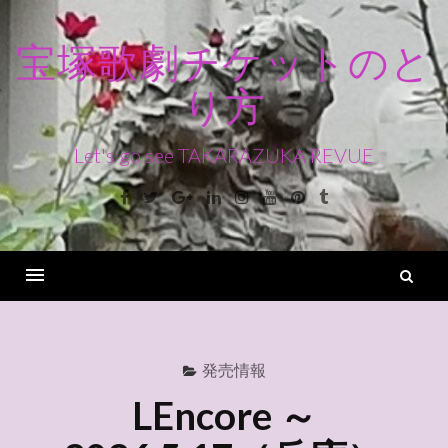
コ
ン
宝塚歌劇チケットのと
テ
り方
ン
ツ
へ
Let's go see TAKARAZUKA REVUE
ス
Facebook
Twitter
Google+
Linkedin
Instagram
Youtube
Pinterest
Tumblr
キ
ッ
プ
検
索
Menu
発売情報
LEncore ～