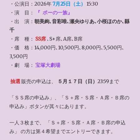
・公演日：2026年
7月25日（土）
15:30
・演 目：
『
ポーの一族』
・出 演：
朝美絢､音彩唯､瀬央ゆりあ､小桜ほのか､縣
千
・席 種：
SS席
､S+席､A席､B席
・価 格：14,000円､10,500円､8,000円､5,500円､
3,500円
・劇 場：
宝塚大劇場
抽選
販売の申込は、
５月１７日（日）
23:59まで
「ＳＳ席の申込み」、「Ｓ＋席・Ｓ席・Ａ席・Ｂ席の
申込み」ボタンが其々にあります。
一人３枚まで、 「Ｓ＋席・Ｓ席・Ａ席・Ｂ席の申込
み」 の方は第４希望までエントリーできます。