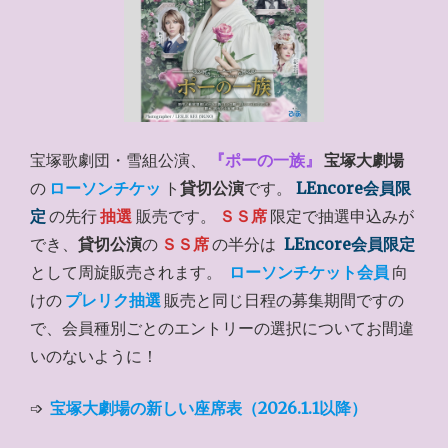
宝塚歌劇団・雪組公演、
『ポーの一族』
宝塚大劇場
の
ローソンチケッ
ト
貸切公演
です。
LEncore会員限
定
の先行
抽選
販売です。
ＳＳ席
限定で抽選申込みが
でき、
貸切公演
の
ＳＳ席
の半分は
LEncore会員限定
として周旋販売されます。
ローソンチケット会員
向
けの
プレリク抽選
販売と同じ日程の募集期間ですの
で、会員種別ごとのエントリーの選択についてお間違
いのないように！
➩
宝塚大劇場の新しい座席表（2026.1.1以降）