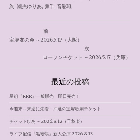
絢
,
瀬央ゆりあ
,
縣千
,
音彩唯
投
前
稿
宝塚友の会 ～2026.5.17（大阪）
ナ
次
ローソンチケット ～2026.5.17（兵庫）
ビ
ゲ
最近の投稿
ー
シ
星組『RRR』一般販売 即日完売！
ョ
今週末～来週に先着・抽選の宝塚歌劇チケット
ン
チケットぴあ ～2026.8.12（千秋楽）
ライブ配信『黒蜥蜴』新人公演 2026.8.13