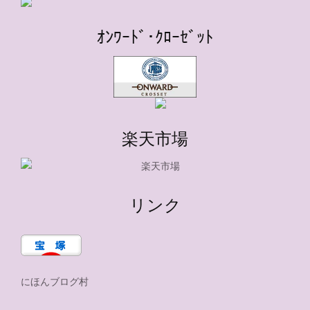
ｵﾝﾜｰﾄﾞ･ｸﾛｰｾﾞｯﾄ
楽天市場
リンク
にほんブログ村