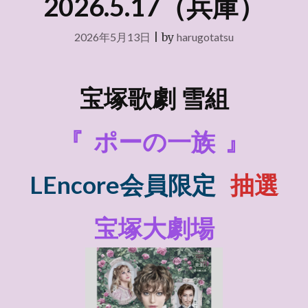
2026.5.17（兵庫）
2026年5月13日
|
by
harugotatsu
宝塚歌劇 雪組
『
ポーの一族
』
LEncore会員限定
抽選
宝塚大劇場