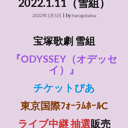
2022.1.11（雪組）
2022年1月5日
|
by
harugotatsu
宝塚歌劇 雪組
『ODYSSEY（オデッセ
イ）』
チケットぴあ
東京国際ﾌｫｰﾗﾑﾎｰﾙC
ライブ中継
抽選
販売