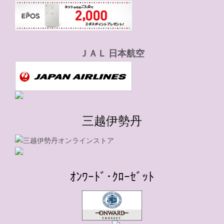
ＪＡＬ 日本航空
三越伊勢丹
ｵﾝﾜｰﾄﾞ･ｸﾛｰｾﾞｯﾄ