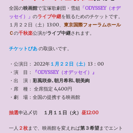
全国の
映画館
で宝塚歌劇団・雪組
「ODYSSEY（オデ
ッセイ）」
の
ライブ中継
を観るためのチケットです。
１月２２日（土）13:00、
東京国際フォーラムホール
Ｃ
の
千秋楽
公演が
ライブ中継
されます。
チケットぴあ
の取扱いです。
・公演日： 2022年
１月２２日（土）
13：00
・演 目：
『ODYSSEY（オデッセイ）』
・出 演：
彩風咲奈､朝月希和､朝美絢
・席 種： 全席指定 4,400円
・劇 場：全国の提携する映画館
抽選
申込〆切
１月１１日（火）
昼12:00
一人
２枚
まで、映画館を変えれば
第３希望
までエント