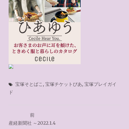
宝塚そとばこ
,
宝塚チケットぴあ
,
宝塚プレイガイ
ド
投
前
稿
産経新聞社 ～2022.1.4