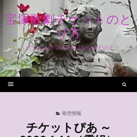
コ
ン
宝塚歌劇チケットのと
テ
り方
ン
ツ
へ
Let's go see TAKARAZUKA REVUE
ス
Facebook
Twitter
Google+
Linkedin
Instagram
Youtube
Pinterest
Tumblr
キ
ッ
プ
検
索
Menu
発売情報
チケットぴあ ～