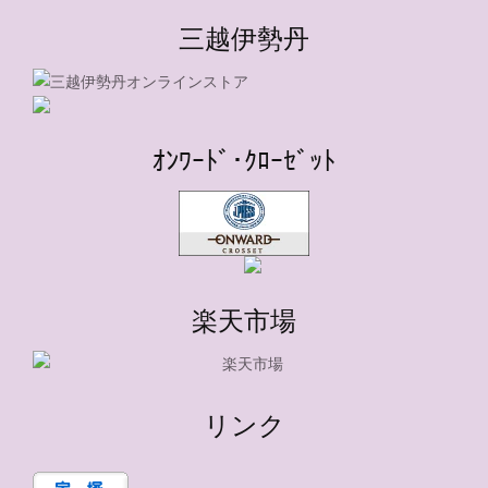
三越伊勢丹
ｵﾝﾜｰﾄﾞ･ｸﾛｰｾﾞｯﾄ
楽天市場
リンク