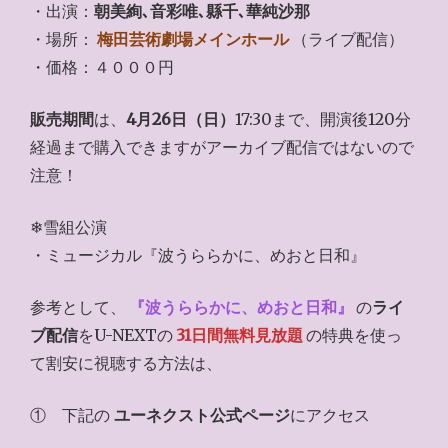
・出演：
朝美絢､音彩唯､縣千､華純沙那
・場所：
梅田芸術劇場メインホール
（ライブ配信）
・価格：４０００円
販売期間
は、
4月26日（日）
17:30まで、開演後120分
経過まで購入できますがアーカイブ配信ではないので
注意！
❄雪組公演
・ミュージカル『波うららかに、めおと日和』
参考として、
『
波うららかに、めおと日和
』
の
ライ
ブ配信
をU-NEXTの
31日間無料見放題
の特典を使っ
て割安に視聴する方法は、
① 下記の
ユーネクスト公式ページ
にアクセス