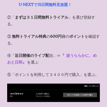
U-NEXTで31日間無料見放題！
②「
まずは３１日間無料トライアル
」を選び登録す
る。
③
無料トライアル特典
の
600円分
の
ポイント
を確認す
る。
④「
近日開催のライブ配
信」➩
『
波うららかに、め
おと日和』
を選ぶ
⑤「ポイントを利用して３４００円で購入」を選ぶ。