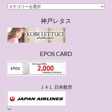
カ
テ
ゴ
神戸レタス
リ
ー
EPOS CARD
ＪＡＬ 日本航空