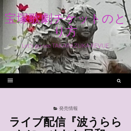
コ
ン
宝塚歌劇チケットのと
テ
り方
ン
ツ
へ
Let's go see TAKARAZUKA REVUE
ス
Facebook
Twitter
Google+
Linkedin
Instagram
Youtube
Pinterest
Tumblr
キ
ッ
プ
検
索
Menu
発売情報
ライブ配信『波うらら