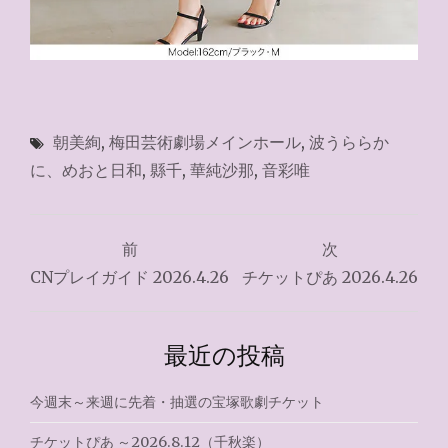
朝美絢
,
梅田芸術劇場メインホール
,
波うららか
に、めおと日和
,
縣千
,
華純沙那
,
音彩唯
投
前
次
稿
CNプレイガイド 2026.4.26
チケットぴあ 2026.4.26
ナ
ビ
最近の投稿
ゲ
今週末～来週に先着・抽選の宝塚歌劇チケット
ー
チケットぴあ ～2026.8.12（千秋楽）