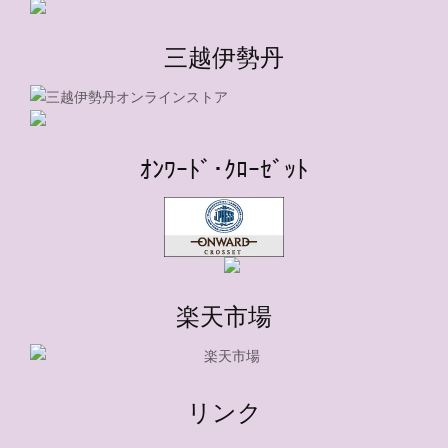
三越伊勢丹
ｵﾝﾜｰﾄﾞ･ｸﾛｰｾﾞｯﾄ
楽天市場
リンク