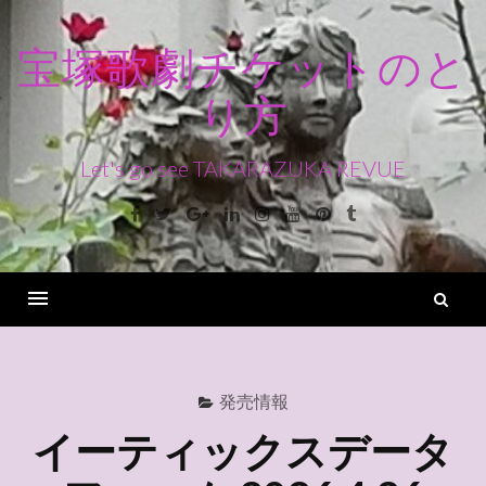
コ
ン
宝塚歌劇チケットのと
テ
り方
ン
ツ
へ
Let's go see TAKARAZUKA REVUE
ス
Facebook
Twitter
Google+
Linkedin
Instagram
Youtube
Pinterest
Tumblr
キ
ッ
プ
検
索
Menu
発売情報
イーティックスデータ