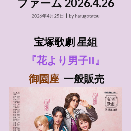
ファーム 2026.4.26
2026年4月25日
|
by
harugotatsu
宝塚歌劇
星組
『花より男子II』
御園座
一般販売