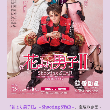
『花より男子II』－Shooting STAR－
、宝塚歌劇団・