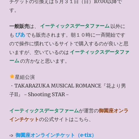
チケットの引換えは５月３１日（日）10:00以降で
す。
一般販売
は、
イーティックスデータファーム
以外に
も
ぴあ
でも販売されます。朝１０時に一斉開始です
ので操作に慣れているサイトで購入するのが良いと思
いますが、空いているのは
イーティックスデータファ
ーム
の方かなと思います。
星組公演
・TAKARAZUKA MUSICAL ROMANCE『花より男
子II』－Shooting STAR－
イーティックスデータファーム
が運営の
御園座オンラ
インチケット
の公式サイトはこちら、
➩
御園座オンラインチケット（e-tix）