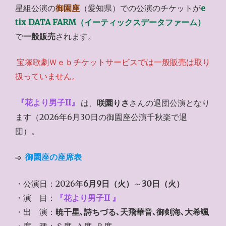
星組公演の
御園座
（愛知県）での公演のチケットが
e
tix DATA FARM（イーティックスデータファーム）
で
一般販売
されます。
宝塚歌劇Ｗｅｂチケットサービスでは一般販売は取り
扱っていません。
『花より男子II』
は、
咲園りさ
さんの退団公演となり
ます（2026年6月30日の御園座公演千秋楽で退
団）。
➩
御園座の座席表
・公演日：2026年
6月9日（火）
～
30日（火）
・演 目：
『
花より男子II
』
・出 演：
暁千星､詩ちづる､天飛華音､御剣海､大希颯
・席 種：Ｓ席､Ａ席､Ｂ席