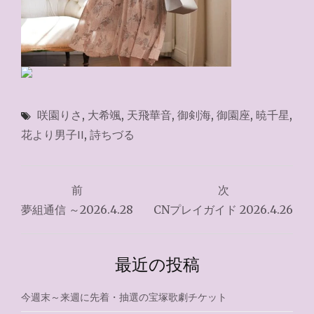
咲園りさ
,
大希颯
,
天飛華音
,
御剣海
,
御園座
,
暁千星
,
花より男子II
,
詩ちづる
投
前
次
稿
夢組通信 ～2026.4.28
CNプレイガイド 2026.4.26
ナ
ビ
最近の投稿
ゲ
今週末～来週に先着・抽選の宝塚歌劇チケット
ー