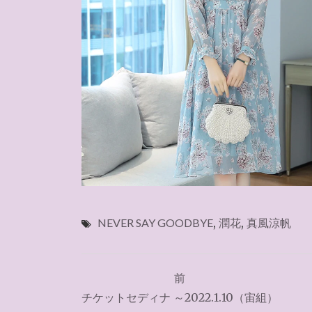
NEVER SAY GOODBYE
,
潤花
,
真風涼帆
投
前
稿
チケットセディナ ～2022.1.10（宙組）