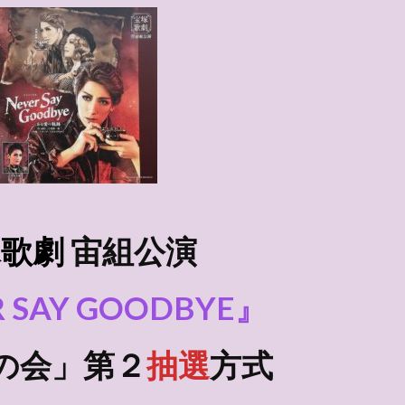
塚歌劇
宙組
公演
 SAY GOODBYE』
の会」第２
抽選
方式