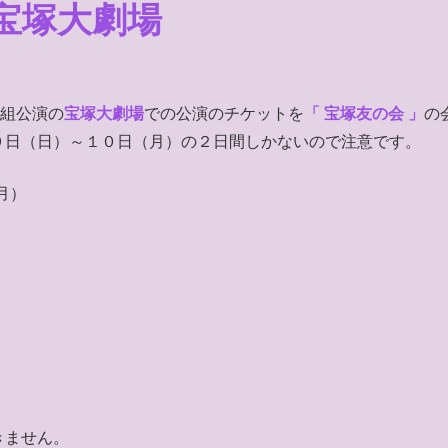
宝塚大劇場
組公演の
宝塚大劇場
での公演のチケットを
「 宝塚友の会 」
の
９日（日）～１０日（月）の２日間しかないので注意です。
月）
きません。