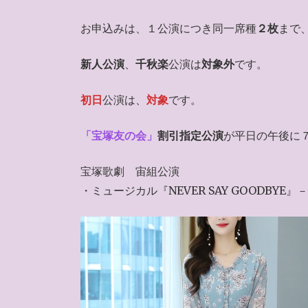
お申込みは、１公演につき同一席種
２枚
まで
新人公演
、
千秋楽
公演は
対象外
です。
初日
公演は、
対象
です。
「宝塚友の会」
割引指定公演
が平日の午後に
宝塚歌劇 宙組公演
・ミュージカル『NEVER SAY GOODBYE