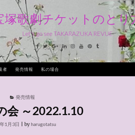
宝塚歌劇チケットのとり
Let's go see TAKARAZUKA REVUE
Facebook
Twitter
Google+
Linkedin
Instagram
Youtube
Pinterest
Tumblr
級者
発売情報
私の場合
発売情報
 ～2022.1.10
2年1月3日
|
by
harugotatsu