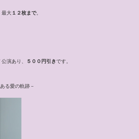
、最大
１２枚まで
。
７公演あり、
５００円引き
です。
』－ある愛の軌跡－