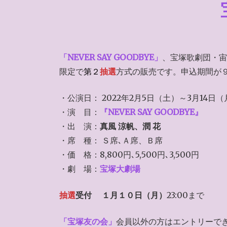
「NEVER SAY GOODBYE」
、宝塚歌劇団・宙
限定で
第２
抽選
方式の販売です。申込期間が
・公演日： 2022年2月5日（土）～3月14日（
・演 目：
『NEVER SAY GOODBYE』
・出 演：
真風 涼帆、潤 花
・席 種： Ｓ席､Ａ席、Ｂ席
・価 格：8,800円､5,500円､3,500円
・劇 場：
宝塚大劇場
抽選
受付
１月１０日（月）
23:00まで
「宝塚友の会」
会員以外の方はエントリーで