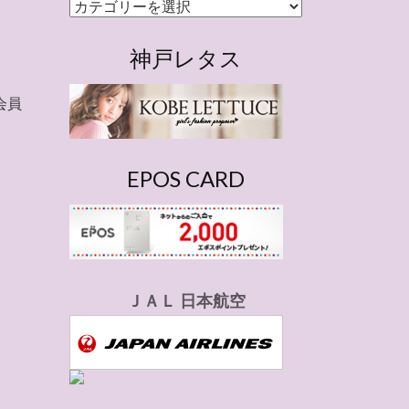
カ
テ
ゴ
神戸レタス
リ
ー
会員
EPOS CARD
ＪＡＬ 日本航空