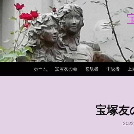
コ
ン
テ
ン
ツ
へ
ス
キ
ホーム
宝塚友の会
初級者
中級者
上
ッ
プ
宝塚友の会
202