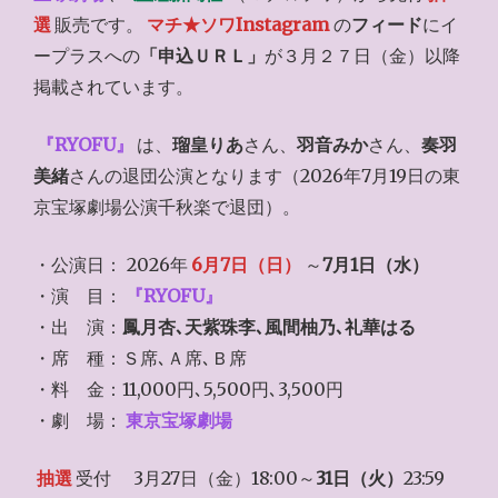
選
販売です。
マチ★ソワInstagram
の
フィード
にイ
ープラスへの
「申込ＵＲＬ」
が３月２７日（金）以降
掲載されています。
『RYOFU』
は、
瑠皇りあ
さん、
羽音みか
さん、
奏羽
美緒
さんの退団公演となります（2026年7月19日の東
京宝塚劇場公演千秋楽で退団）。
・公演日： 2026年
6月7日（日）
～
7月1日（水）
・演 目：
『RYOFU』
・出 演：
鳳月杏､天紫珠李､風間柚乃､礼華はる
・席 種：Ｓ席､Ａ席､Ｂ席
・料 金：11,000円､5,500円､3,500円
・劇 場：
東京宝塚劇場
抽選
受付 3月27日（金）18:00～
31日（火）
23:59