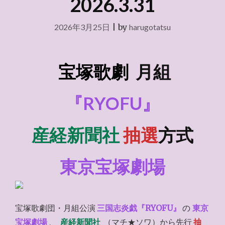
2026.3.31
2026年3月25日
|
by
harugotatsu
宝塚歌劇
月組
『RYOFU』
産経新聞社
抽選
方式
東京宝塚劇場
宝塚歌劇団・月組公演
三国志炎戯『RYOFU』
の
東京
宝塚劇場
、
産経新聞社
（マチ★ソワ）から先行
抽