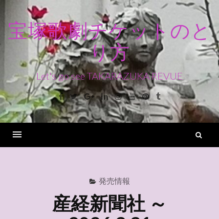
コ
ン
宝塚歌劇チケットのと
テ
り方
ン
ツ
へ
Let's go see TAKARAZUKA REVUE
ス
Facebook
Twitter
Google+
Linkedin
Instagram
Youtube
Pinterest
Tumblr
キ
ッ
プ
検
索
Menu
発売情報
産経新聞社 ～