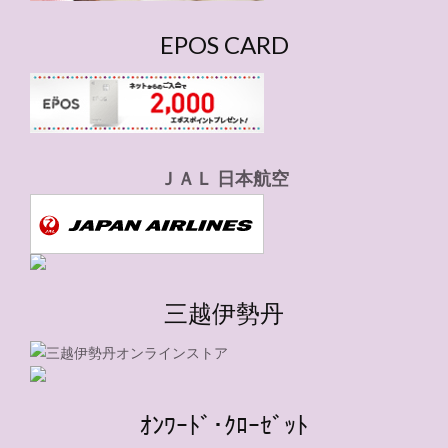
EPOS CARD
ＪＡＬ 日本航空
三越伊勢丹
ｵﾝﾜｰﾄﾞ･ｸﾛｰｾﾞｯﾄ