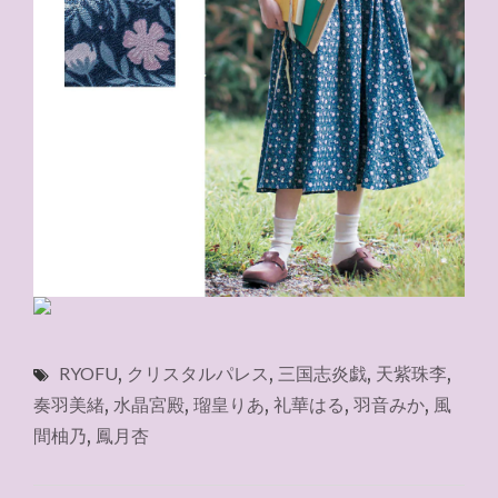
RYOFU
,
クリスタルパレス
,
三国志炎戯
,
天紫珠李
,
奏羽美緒
,
水晶宮殿
,
瑠皇りあ
,
礼華はる
,
羽音みか
,
風
間柚乃
,
鳳月杏