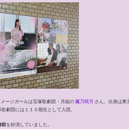
イメージガールは宝塚歌劇団・月組の
薫乃咲月
さん。出身は東
塚歌劇団には１１０期生として入団。
御前
を好演していました。