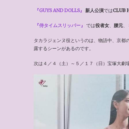
『GUYS AND DOLLS』
新人公演
では
CLUB
『侍タイムスリッパー』
では
役者女
、
腰元
、
タカラジェンヌ役というのは、物語中、京都
露するシーンがあるのです。
次は４／４（土）～５／１７（日）宝塚大劇