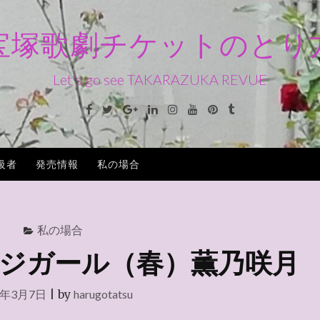
宝塚歌劇チケットのとり
Let's go see TAKARAZUKA REVUE
Facebook
Twitter
Google+
Linkedin
Instagram
Youtube
Pinterest
Tumblr
級者
発売情報
私の場合
私の場合
ジガール（春）薫乃咲月
6年3月7日
|
by
harugotatsu