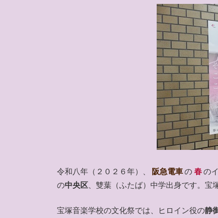
令和八年（２０２６年）、
阪急電車
の
春
の
の
中央区
、雙葉（ふたば）中学出身です。宝
宝塚音楽学校の文化祭では、ヒロイン役の
静