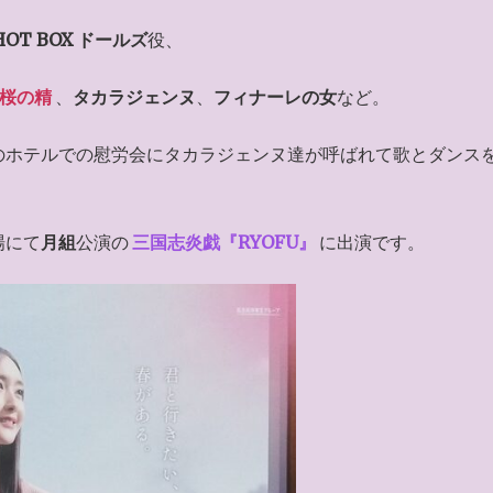
 HOT BOX ドールズ
役、
桜の精
、
タカラジェンヌ
、
フィナーレの女
など。
のホテルでの慰労会にタカラジェンヌ達が呼ばれて歌とダンス
場にて
月組
公演の
三国志炎戯『RYOFU』
に出演です。