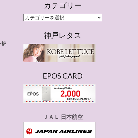
カテゴリー
カ
テ
ゴ
神戸レタス
リ
を披
ー
EPOS CARD
ＪＡＬ 日本航空