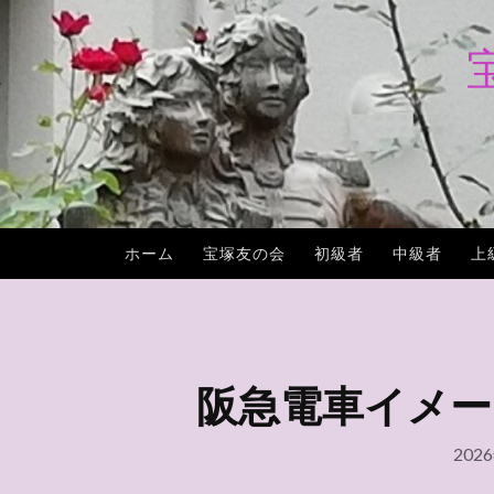
コ
ン
テ
ン
ツ
へ
ス
キ
ホーム
宝塚友の会
初級者
中級者
上
ッ
プ
阪急電車イメー
202