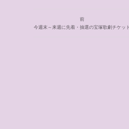
投
前
稿
今週末～来週に先着・抽選の宝塚歌劇チケッ
ナ
ビ
ゲ
ー
シ
ョ
ン