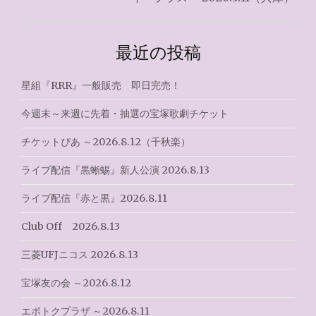
ビ
ゲ
最近の投稿
ー
シ
星組『RRR』一般販売 即日完売！
ョ
今週末～来週に先着・抽選の宝塚歌劇チケット
ン
チケットぴあ ～2026.8.12（千秋楽）
ライブ配信『黒蜥蜴』新人公演 2026.8.13
ライブ配信『赤と黒』2026.8.11
Club Off 2026.8.13
三菱UFJニコス 2026.8.13
宝塚友の会 ～2026.8.12
エポトクプラザ ～2026.8.11