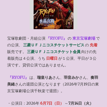
宝塚歌劇団・月組公演
『RYOFU』
の
東京宝塚劇場
で
の公演、
三菱ＵＦＪニコスチケットサービス
の
先着
販売です。
三菱ＵＦＪニコスチケット会員
向けの先
着販売は４公演、うち
日曜日
が１公演、平日が３公
演です。貸切公演ではありません。
『RYOFU』
は、
瑠皇りあ
さん、
羽音みか
さん、
奏羽
美緒
さんの退団公演となります（2026年7月19日の東
京宝塚劇場公演千秋楽で退団）。
・公演日：2026年
6月7日（日）
～
7月14日（火）