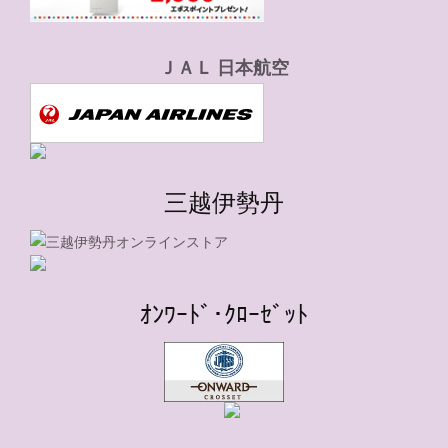
ＪＡＬ 日本航空
三越伊勢丹
ｵﾝﾜｰﾄﾞ･ｸﾛｰｾﾞｯﾄ