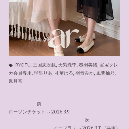
RYOFU
,
三国志炎戯
,
天紫珠李
,
奏羽美緒
,
宝塚クレ
カ会員専用
,
瑠皇りあ
,
礼華はる
,
羽音みか
,
風間柚乃
,
鳳月杏
投
前
稿
ローソンチケット ～2026.3.9
ナ
次
イープラス ～2026.3.11（兵庫）