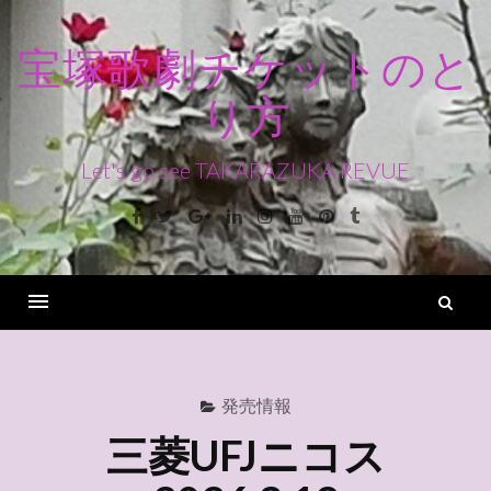
コ
ン
宝塚歌劇チケットのと
テ
り方
ン
ツ
へ
Let's go see TAKARAZUKA REVUE
ス
Facebook
Twitter
Google+
Linkedin
Instagram
Youtube
Pinterest
Tumblr
キ
ッ
プ
検
索
Menu
発売情報
三菱UFJニコス