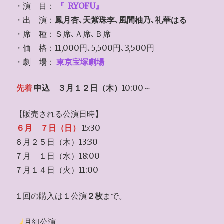
・演 目：
『
RYOFU』
・出 演：
鳳月杏､天紫珠李､風間柚乃､礼華はる
・席 種：Ｓ席､Ａ席､Ｂ席
・価 格：11,000円､5,500円､3,500円
・劇 場：
東京宝塚劇場
先着
申込
３月１２日（木）
10:00～
【販売される公演日時】
６月 ７日（日）
15:30
６月２５日（木）13:30
７月 １日（水）18:00
７月１４日（火）11:00
１回の購入は１公演
２枚
まで。
月組公演