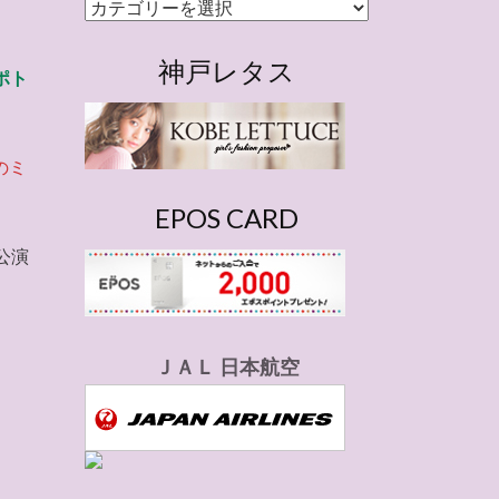
カ
テ
ゴ
神戸レタス
ポト
リ
ー
のミ
EPOS CARD
公演
ＪＡＬ 日本航空