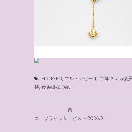
EL DESEO
,
エル・デセーオ
,
宝塚クレカ会
抄
,
鈴美梛なつ紀
投
前
稿
コープライフサービス ～2026.3.1
ナ