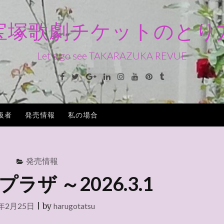
宝塚歌劇チケットのとり
Let's go see TAKARAZUKA REVUE
Facebook
Twitter
Google+
Linkedin
Instagram
Youtube
Pinterest
Tumblr
級者
発売情報
私の場合
発売情報
ラザ ～2026.3.1
6年2月25日
|
by
harugotatsu