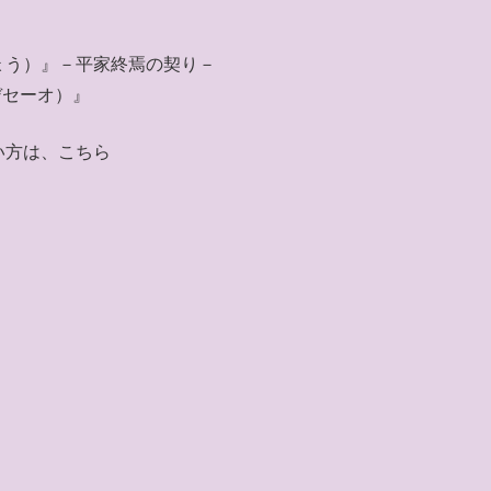
ょう）』－平家終焉の契り－
デセーオ）』
い方は、こちら