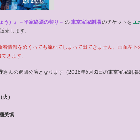
ょう）』－平家終焉の契り－
の
東京宝塚劇場
のチケットを
エ
販売します。
新着情報をめくっても流れてしまって出てきません。画面左下
出てきます。
花
さんの退団公演となります（2026年5月31日の東京宝塚劇場
日（火）
､極美慎