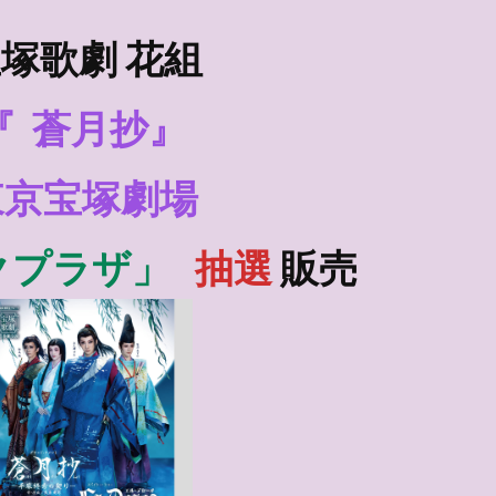
塚歌劇 花組
『
蒼月抄』
東京宝塚劇場
クプラザ」
抽選
販売