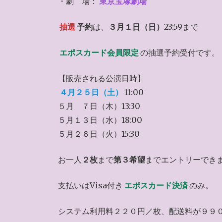
・劇 場：
東京宝塚劇場
抽選
予約
は、
３月１日（日）
23:59まで
エポスカード会員限定
の抽選予約受付です。
【販売される公演日時】
４月２５日（土）
11:00
５月 ７日（木）13:30
５月１３日（水）18:00
５月２６日（火）15:30
お一人
２枚
まで
第３希望
までエントリーでき
支払いはVisa付き
エポスカード決済
のみ。
システム利用料２２０円／枚、配送料が９９