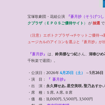
宝塚歌劇団・花組公演
『蒼月抄（そうげつし
クプラザ
（
ＥＰＯＳご優待サイト
）
が
抽選
で
（注意）エポトクプラザ→チケットご優待→
ュージカルのアイコンを選ぶと『蒼月抄』が
『蒼月抄』
は、
鈴美梛なつ紀
さん、
湖春ひめ
千秋楽で退団）。
・公演日：2026年
4月25日（土）
～
5月26
・演 目：
『
蒼月抄』
・出 演：
永久輝せあ､星空美咲､聖乃あすか
・席 種：Ｓ席､Ａ席､Ｂ席
・価 格：11,000円､5,500円､3,500円