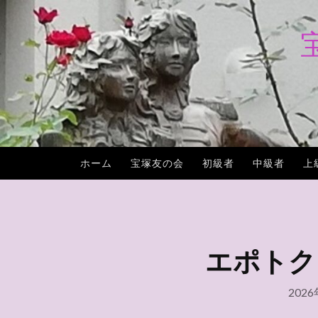
コ
ン
テ
ン
ツ
へ
ス
キ
ホーム
宝塚友の会
初級者
中級者
上
ッ
プ
エポトクプ
202