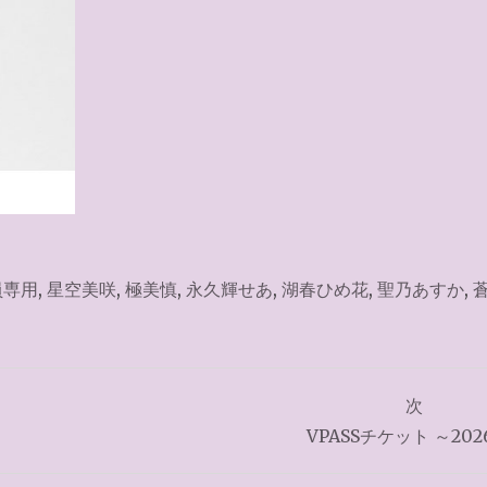
員専用
,
星空美咲
,
極美慎
,
永久輝せあ
,
湖春ひめ花
,
聖乃あすか
,
次
VPASSチケット ～2026.