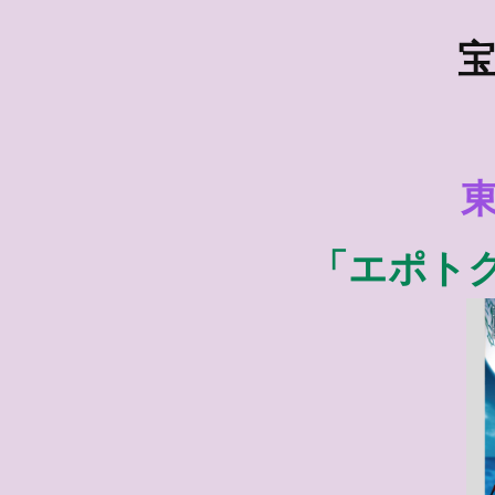
宝
「エポト