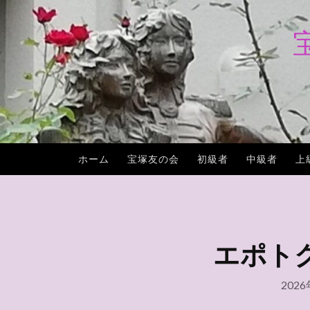
コ
ン
テ
ン
ツ
へ
ス
キ
ホーム
宝塚友の会
初級者
中級者
上
ッ
プ
エポトクプ
202