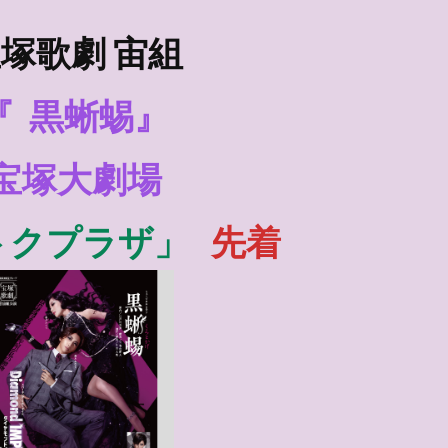
塚歌劇 宙組
『
黒蜥蜴』
宝塚大劇場
トクプラザ」
先着