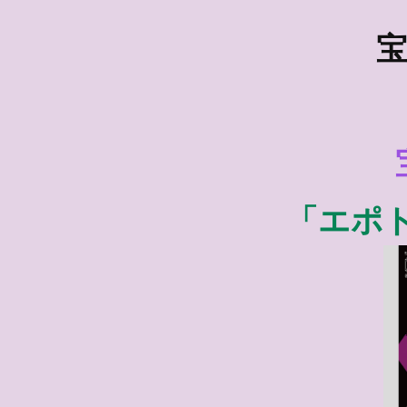
宝
「エポ