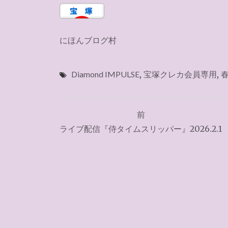
にほんブログ村
Diamond IMPULSE
,
宝塚クレカ会員専用
,
投
前
稿
ライブ配信『侍タイムスリッパー』2026.2.1
ナ
ビ
ゲ
ー
シ