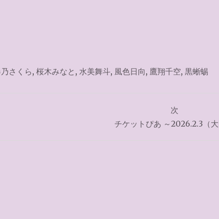
春乃さくら
,
桜木みなと
,
水美舞斗
,
風色日向
,
鷹翔千空
,
黒蜥蜴
次
チケットぴあ ～2026.2.3（