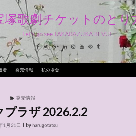
宝塚歌劇チケットのとり
Let's go see TAKARAZUKA REVUE
Facebook
Twitter
Google+
Linkedin
Instagram
Youtube
Pinterest
Tumblr
級者
発売情報
私の場合
発売情報
ラザ 2026.2.2
6年1月31日
|
by
harugotatsu