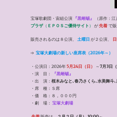
宝塚歌劇団・宙組公演
『黒蜥蜴』
（原作：江
プラザ
（
ＥＰＯＳご優待サイト
）
が
先着
で販
販売されるのは８公演、
土曜日
が２公演、
日
➩
宝塚大劇場の新しい座席表（2026年～）
・公演日：2026年
5月24日（日）
～
7月3日
・演 目：
『黒蜥蜴』
・出 演：
桜木みなと､春乃さくら､水美舞斗
・席 種：Ｓ席
・価 格：８，０００円
・劇 場：
宝塚大劇場
先着
販売は、
２月２日（月） 10:00
～