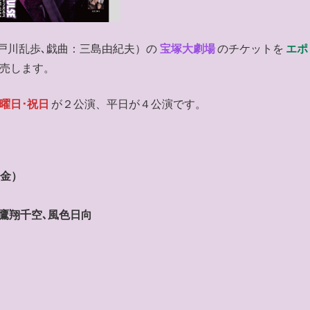
戸川乱歩､戯曲：三島由紀夫）の
宝塚大劇場
のチケットを
エポ
売します。
曜日･祝日
が２公演、平日が４公演です。
（金）
､鷹翔千空､風色日向