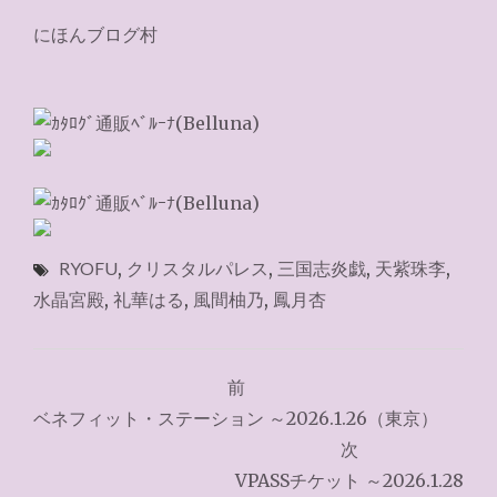
にほんブログ村
RYOFU
,
クリスタルパレス
,
三国志炎戯
,
天紫珠李
,
水晶宮殿
,
礼華はる
,
風間柚乃
,
鳳月杏
投
前
稿
ベネフィット・ステーション ～2026.1.26（東京）
ナ
次
VPASSチケット ～2026.1.28
ビ