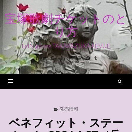
コ
ン
宝塚歌劇チケットのと
テ
り方
ン
ツ
へ
Let's go see TAKARAZUKA REVUE
ス
Facebook
Twitter
Google+
Linkedin
Instagram
Youtube
Pinterest
Tumblr
キ
ッ
プ
検
索
Menu
発売情報
ベネフィット・ステー