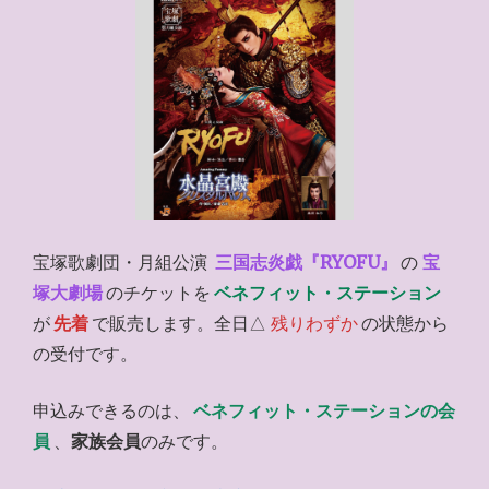
宝塚歌劇団・月組公演
三国志炎戯『RYOFU』
の
宝
塚大劇場
のチケットを
ベネフィット・ステーション
が
先着
で販売します。全日△
残りわずか
の状態から
の受付です。
申込みできるのは、
ベネフィット・ステーションの会
員
、
家族会員
のみです。