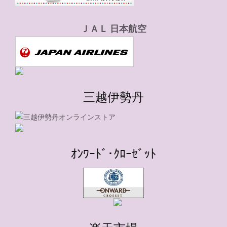
ＪＡＬ 日本航空
三越伊勢丹
ｵﾝﾜｰﾄﾞ･ｸﾛｰｾﾞｯﾄ