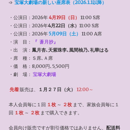
➩
宝塚大劇場の新しい座席表（2026.1.1以降）
・公演日：2026年
4月19日（日）
11:00 S席
・公演日：2026年
4月22日（水）
11:00 S席
・公演日：2026年
5月09日（土）
11:00 A席
・演 目：
『
蒼月抄』
・出 演：
鳳月杏､天紫珠李､風間柚乃､礼華はる
・席 種：Ｓ席､Ａ席
・価 格：8,000円､5,500円
・劇 場：
宝塚大劇場
先着
販売は、
１月２７日（火）
12:00～
本人会員毎に１回
１枚
～
２枚
まで、家族会員毎に１
回
１枚
～
２枚
まで購入できます。
会員向け販売ですが割引価格ではありません、
配送料