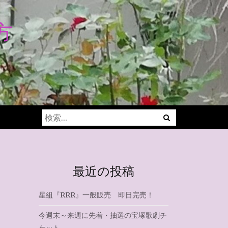
方
Menu
検
索:
最近の投稿
星組『RRR』一般販売 即日完売！
今週末～来週に先着・抽選の宝塚歌劇チ