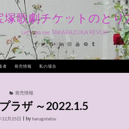
宝塚歌劇チケットのとり
Let's go see TAKARAZUKA REVUE
Facebook
Twitter
Google+
Linkedin
Instagram
Youtube
Pinterest
Tumblr
級者
発売情報
私の場合
発売情報
ラザ ～2022.1.5
年12月25日
|
by
harugotatsu