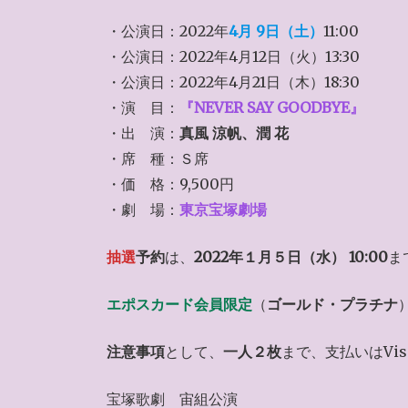
・公演日：2022年
4月 9日（土）
11:00
・公演日：2022年4月12日（火）13:30
・公演日：2022年4月21日（木）18:30
・演 目：
『NEVER SAY GOODBYE』
・出 演：
真風 涼帆、潤 花
・席 種：Ｓ席
・価 格：9,500円
・劇 場：
東京宝塚劇場
抽選
予約
は、
2022年１月５日（水） 10:00
ま
エポスカード会員限定
（
ゴールド・プラチナ
注意事項
として、
一人２枚
まで、支払いはVis
宝塚歌劇 宙組公演