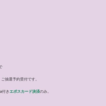
で
）ご抽選予約受付です。
a付き
エポスカード決済
のみ。