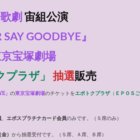
塚歌劇
宙組公演
 SAY GOODBYE』
東京宝塚劇場
クプラザ」
抽選
販売
YE」
の
東京宝塚劇場
のチケットを
エポトクプラザ
（
ＥＰＯＳご
員
、
エポスプラチナカード会員
のみです。（Ｓ席のみ）
（金）
から抽選受付です。（Ｓ席、Ａ席、Ｂ席）