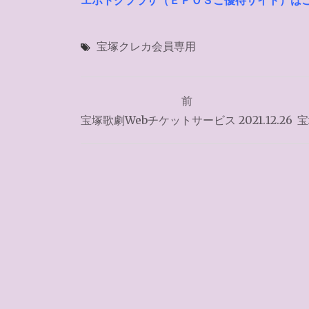
エポトクプラザ（ＥＰＯＳご優待サイト）は
宝塚クレカ会員専用
投
前
稿
宝塚歌劇Webチケットサービス 2021.12.26
宝
ナ
ビ
ゲ
ー
シ
ョ
ン