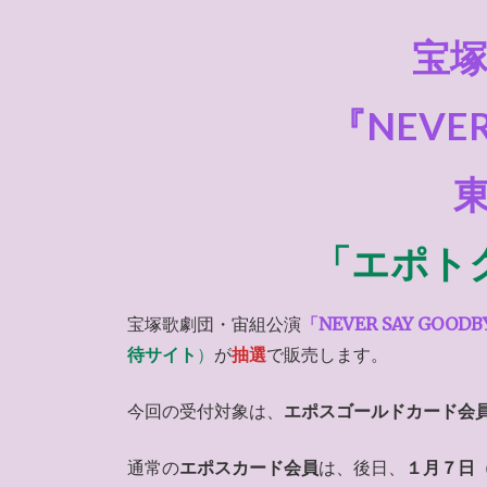
宝
『NEVER
「エポト
宝塚歌劇団・宙組公演
「NEVER SAY GOODB
待サイト
）
が
抽選
で販売します。
今回の受付対象は、
エポスゴールドカード会
通常の
エポスカード会員
は、後日、
１月７日