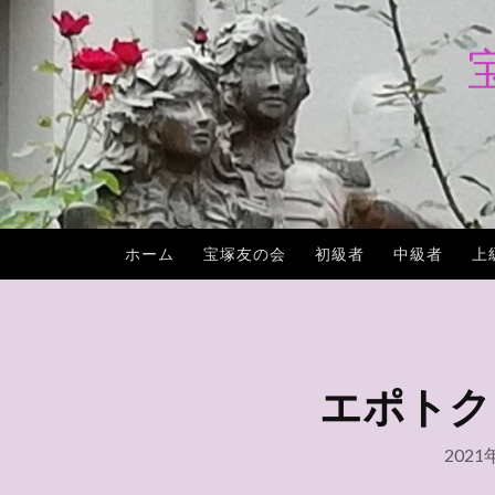
コ
ン
テ
ン
ツ
へ
ス
キ
ホーム
宝塚友の会
初級者
中級者
上
ッ
プ
エポトクプ
2021