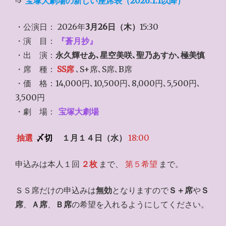
➩
宝塚大劇場の新しい座席表（2026.1.1以降）
・公演日： 2026年
3月26日（木）
15:30
・演 目：
『蒼月抄』
・出 演：
永久輝せあ､星空美咲､聖乃あすか､極美慎
・席 種：
SS席
､S+席､S席､B席
・価 格：14,000円､10,500円､8,000円､5,500円､
3,500円
・劇 場：
宝塚大劇場
抽選
〆切
１月１４日（水）
18:00
申込みは本人１回
２枚
まで、
第５希望
まで。
ＳＳ席だけの申込みは
無効
となりますので
Ｓ＋席
や
Ｓ
席
、
Ａ席
、
Ｂ席
の希望を入れるようにしてください。