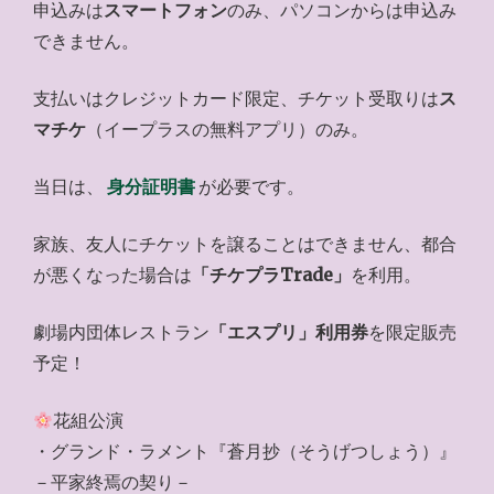
申込みは
スマートフォン
のみ、パソコンからは申込み
できません。
支払いはクレジットカード限定、チケット受取りは
ス
マチケ
（イープラスの無料アプリ）のみ。
当日は、
身分証明書
が必要です。
家族、友人にチケットを譲ることはできません、都合
が悪くなった場合は
「チケプラTrade」
を利用。
劇場内団体レストラン
「エスプリ」利用券
を限定販売
予定！
花組公演
・グランド・ラメント『蒼月抄（そうげつしょう）』
－平家終焉の契り－