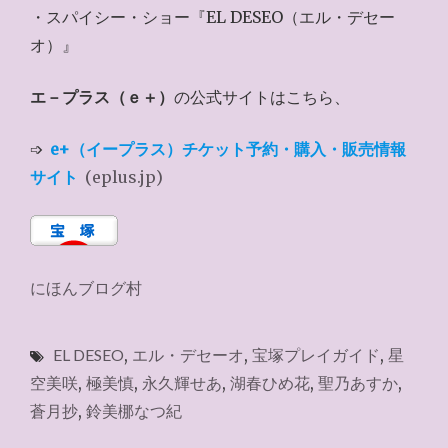
・スパイシー・ショー『EL DESEO（エル・デセー
オ）』
エ－プラス（ｅ＋）
の公式サイトはこちら、
➩
e+（イープラス）チケット予約・購入・販売情報
サイト
(eplus.jp)
にほんブログ村
EL DESEO
,
エル・デセーオ
,
宝塚プレイガイド
,
星
空美咲
,
極美慎
,
永久輝せあ
,
湖春ひめ花
,
聖乃あすか
,
蒼月抄
,
鈴美梛なつ紀