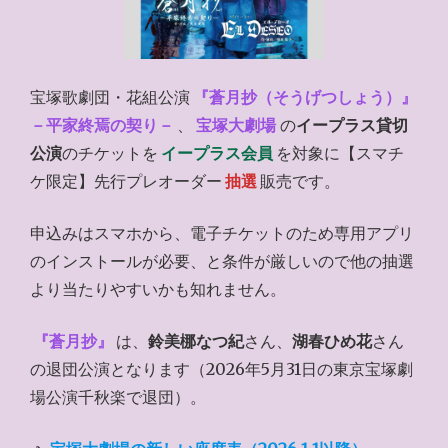
宝塚歌劇団・花組公演
『蒼月抄（そうげつしょう）』
－平家終焉の契り－
、
宝塚大劇場
の
イープラス貸切
公演
のチケットを
イープラス会員
を対象に【スマチ
ケ限定】先行プレオーダー
抽選
販売です。
申込みはスマホから、電子チケットのため専用アプリ
のインストールが必要、と条件が厳しいので他の抽選
より当たりやすいかも知れません。
『蒼月抄』
は、
鈴美梛なつ紀
さん、
湖春ひめ花
さん
の退団公演となります（2026年5月31日の東京宝塚劇
場公演千秋楽で退団）。