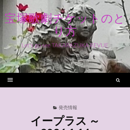
コ
ン
宝塚歌劇チケットのと
テ
り方
ン
ツ
へ
Let's go see TAKARAZUKA REVUE
ス
Facebook
Twitter
Google+
Linkedin
Instagram
Youtube
Pinterest
Tumblr
キ
ッ
プ
検
索
Menu
発売情報
イープラス ～