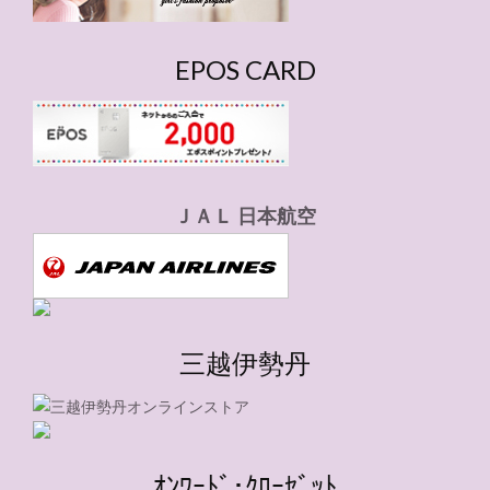
EPOS CARD
ＪＡＬ 日本航空
三越伊勢丹
ｵﾝﾜｰﾄﾞ･ｸﾛｰｾﾞｯﾄ