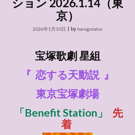
ション 2026.1.14（東
京）
2026年1月10日
|
by
harugotatsu
宝塚歌劇 星組
『
恋する天動説
』
東京宝塚劇場
「Benefit Station」
先
着