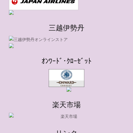
三越伊勢丹
ｵﾝﾜｰﾄﾞ･ｸﾛｰｾﾞｯﾄ
楽天市場
リンク