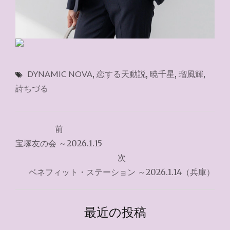
DYNAMIC NOVA
,
恋する天動説
,
暁千星
,
瑠風輝
,
詩ちづる
投
前
稿
宝塚友の会 ～2026.1.15
ナ
次
ベネフィット・ステーション ～2026.1.14（兵庫）
ビ
ゲ
最近の投稿
ー