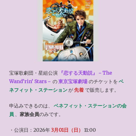
宝塚歌劇団・星組公演
『恋する天動説』－The
Wand’rin’ Stars－
の
東京宝塚劇場
のチケットを
ベ
ネフィット・ステーション
が
先着
で販売します。
申込みできるのは、
ベネフィット・ステーションの会
員
、
家族会員
のみです。
・公演日：2026年
3月01日（日）
11:00