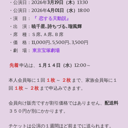
・公演日：2026年
3月19日（木）
13:30
・公演日：2026年
4月01日（水）
18:00
・演 目：
『
恋する天動説』
・出 演：
暁千星､詩ちづる､瑠風輝
・席 種：Ｓ席､Ａ席､Ｂ席
・価 格：11,000円､5,500円､3,500円
・劇 場：
東京宝塚劇場
先着
申込は、
１月１４日（水）
12:00～
本人会員毎に１回
１枚
～
２枚
まで、家族会員毎に１
回
１枚
～
２枚
まで申込みできます。
会員向け販売ですが割引価格ではありません、
配送料
３５０円が別にかかります。
チケットは公演の１週間ほど前までに送られます。