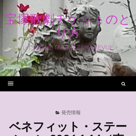
コ
ン
宝塚歌劇チケットのと
テ
り方
ン
ツ
へ
Let's go see TAKARAZUKA REVUE
ス
Facebook
Twitter
Google+
Linkedin
Instagram
Youtube
Pinterest
Tumblr
キ
ッ
プ
検
索
Menu
発売情報
ベネフィット・ステー