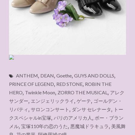
ANTHEM
,
DEAN
,
Goethe
,
GUYS AND DOLLS
,
PRINCE OF LEGEND
,
RED STONE
,
ROBIN THE
HERO
,
Twinkle Moon
,
ZORRO THE MUSICAL
,
アレク
サンダー
,
エンジェリックライ
,
ゲーテ
,
ゴールデン・
リバティ
,
サロンコンサート
,
ダンサ セレナータ
,
トー
クスペシャルin宝塚
,
パリのアメリカ人
,
ボー・ブラン
メル
,
宝塚110年の恋のうた
,
悪魔城ドラキュラ
,
美風舞
良
,
花の業平
,
阿修羅城の瞳