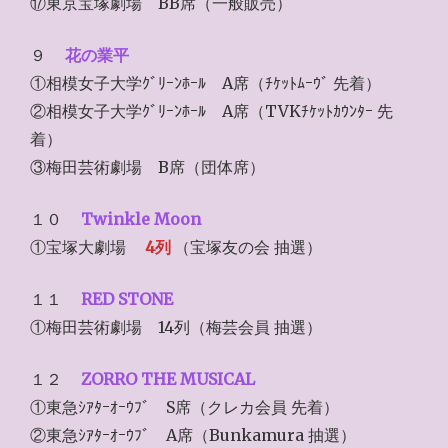
⑰東京宝塚劇場 BB席（一般販売）
９
花の業平
①相模女子大学ｸﾞﾘｰﾝﾎｰﾙ A席（ﾁｹｯﾄﾑｰｳﾞ 先着）
②相模女子大学ｸﾞﾘｰﾝﾎｰﾙ A席（TVKﾁｹｯﾄｶｳﾝﾀｰ 先
着）
③梅田芸術劇場 B席（団体席）
１０
Twinkle Moon
①宝塚大劇場
4列
（宝塚友の会 抽選）
１１
RED STONE
①梅田芸術劇場 14列（梅芸会員 抽選）
１２
ZORRO THE MUSICAL
①東急ｼｱﾀｰｵｰｳﾌﾞ S席（クレカ会員 先着）
②東急ｼｱﾀｰｵｰｳﾌﾞ A席（Bunkamura 抽選）