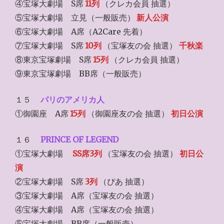
④宝塚大劇場 S席
11列
（クレカ会員 抽選）
⑤宝塚大劇場 立見（一般販売）
新人公演
⑥宝塚大劇場 A席（A2Care 先着）
⑦宝塚大劇場 S席
10列
（宝塚友の会 抽選）
千秋楽
⑧東京宝塚劇場 S席
15列
（クレカ会員 抽選）
⑨東京宝塚劇場 BB席（一般販売）
１５
パリのアメリカ人
①御園座 A席
15列
（御園座友の会 抽選）
初日公演
１６
PRINCE OF LEGEND
①宝塚大劇場
SS席3列
（宝塚友の会 抽選）
初日公
演
②宝塚大劇場 S席
3列
（ぴあ 抽選）
③宝塚大劇場 A席（宝塚友の会 抽選）
④宝塚大劇場 A席（宝塚友の会 抽選）
⑤宝塚大劇場 BB席（一般販売）