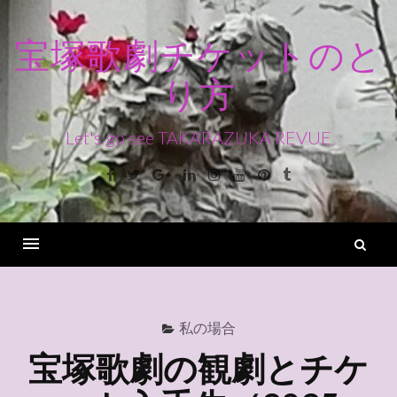
コ
ン
宝塚歌劇チケットのと
テ
り方
ン
ツ
へ
Let's go see TAKARAZUKA REVUE
ス
Facebook
Twitter
Google+
Linkedin
Instagram
Youtube
Pinterest
Tumblr
キ
ッ
プ
検
索
Menu
私の場合
宝塚歌劇の観劇とチケ