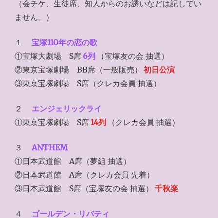
（会チケ、生徒席、知人からのお誘いなどは記してい
ません。）
１
宝塚110年の恋の歌
①宝塚大劇場 S席
6列
（宝塚友の会 抽選）
②東京宝塚劇場 BB席（一般販売）
初日公演
③東京宝塚劇場 S席（クレカ会員 抽選）
２
エンジェリックライ
①東京宝塚劇場 S席
14列
（クレカ会員 抽選）
３
ANTHEM
①日本武道館 A席（夢組 抽選）
②日本武道館 A席（クレカ会員 先着）
③日本武道館 S席（宝塚友の会 抽選）
千秋楽
４
ゴールデン・リバティ