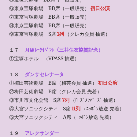
⑥東京宝塚劇場 BB席（一般販売）
初日公演
⑦東京宝塚劇場 BB席（一般販売）
⑧東京宝塚劇場 BB席（一般販売）
⑨東京宝塚劇場 S席
1列
（クレカ会員 抽選）
１７
月組ﾄｰｸｲﾍﾞﾝﾄ（三井住友協賛記念）
①宝塚ホテル （VPASS 抽選）
１８
ダンサセレナータ
①梅田芸術劇場 B席（梅芸会員 抽選）
初日公演
②梅田芸術劇場 B席（クレカ会員 先着）
③市川市文化会館 S席
7列
（ﾛｰｽﾞﾒﾝﾊﾞｰｽﾞ 抽選）
④大宮ソニックシティ S席
11列
（ﾆｯﾎﾟﾝ放送 先着）
⑤大宮ソニックシティ A席（ﾆｯﾎﾟﾝ放送 先着）
１９
アレクサンダー