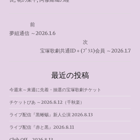
投
前
稿
夢組通信 ～2026.1.6
ナ
次
宝塚歌劇共通ID＋(ﾌﾟﾗｽ)会員 ～2026.1.7
ビ
ゲ
最近の投稿
ー
シ
今週末～来週に先着・抽選の宝塚歌劇チケット
ョ
チケットぴあ ～2026.8.12（千秋楽）
ン
ライブ配信『黒蜥蜴』新人公演 2026.8.13
ライブ配信『赤と黒』2026.8.11
Club Off 2026.8.13