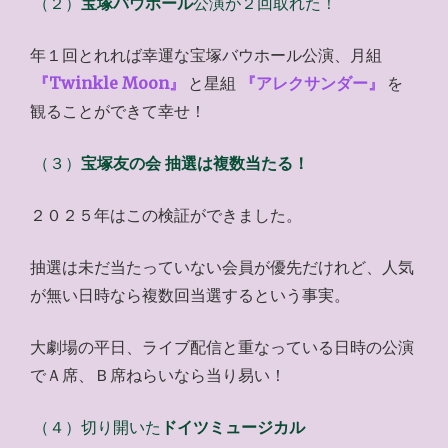
（２）
宝塚バウホール
公演が２回取れた！
年１回とれれば幸運な宝塚バウホール公演、月組
『Twinkle Moon』
と星組
『アレクサンダー』
を
観ることができて幸せ！
（３）
宝塚友の会 抽選は複数当たる！
２０２５年はこの検証ができました。
抽選は未だ当たっていない会員が優先だけれど、人気
が無い日時なら複数回当選するという事実。
大劇場の平日、ライブ配信と重なっている日時の公演
でＡ席、Ｂ席ねらいなら当り易い！
（４）切り開いた
ドイツミュージカル