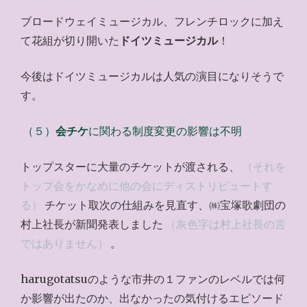
ブロードウェイミュージカル、フレンチロックに加え
て花組が切り開いた
ドイツミュージカル
！
今後はドイツミュージカルは人気の演目になりそうで
す。
（５）
会チケ
に関わる制度変更の影響は不明
トップスターに大量のチケットが渡される、
（それを
トップ会をかなめに他の会にディストリビュートす
る）
チケット取次の仕組みを見直す、㈱宝塚歌劇団の
村上社長が新聞発表しました
（灰色字は村上社長の言
ではありません）
。
harugotatsuのような市井の１ファンのレベルでは何
か影響が出たのか、出なかったの気付けるエピソード