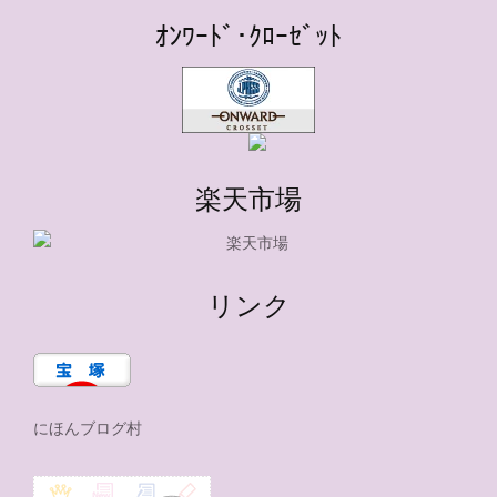
ｵﾝﾜｰﾄﾞ･ｸﾛｰｾﾞｯﾄ
楽天市場
リンク
にほんブログ村