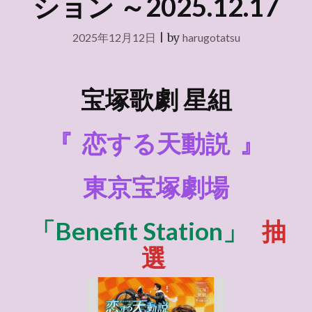
ション ～2025.12.17
2025年12月12日
|
by
harugotatsu
宝塚歌劇 星組
『
恋する天動説
』
東京宝塚劇場
「Benefit Station」
抽
選