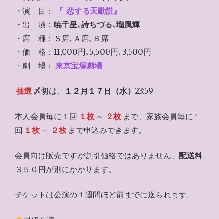
・演 目：
『
恋する天動説』
・出 演：
暁千星､詩ちづる､瑠風輝
・席 種：Ｓ席､Ａ席､Ｂ席
・価 格：11,000円､5,500円､3,500円
・劇 場：
東京宝塚劇場
抽選
〆切
は、
１２月１７日（水）
23:59
本人会員毎に１回
１枚
～
２枚
まで、家族会員毎に１
回
１枚
～
２枚
まで申込みできます。
会員向け販売ですが割引価格ではありません、
配送料
３５０円が別にかかります。
チケットは公演の１週間ほど前までに送られます。