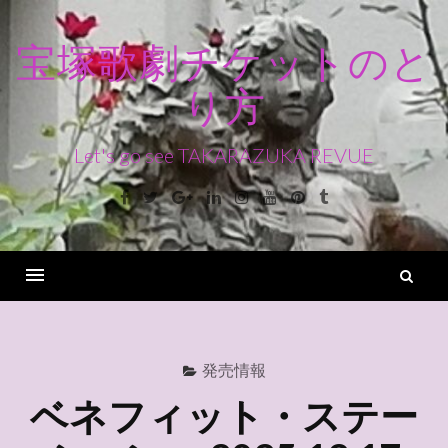
コ
ン
宝塚歌劇チケットのと
テ
り方
ン
ツ
へ
Let's go see TAKARAZUKA REVUE
ス
Facebook
Twitter
Google+
Linkedin
Instagram
Youtube
Pinterest
Tumblr
キ
ッ
プ
検
索
Menu
発売情報
ベネフィット・ステー