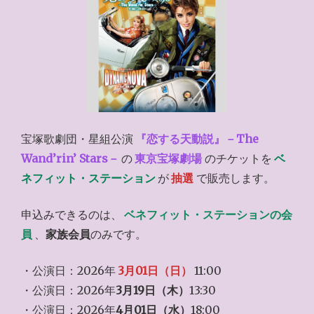
宝塚歌劇団・星組公演
『恋する天動説』－The
Wand’rin’ Stars－
の
東京宝塚劇場
のチケットを
ベ
ネフィット・ステーション
が
抽選
で販売します。
申込みできるのは、
ベネフィット・ステーションの会
員
、
家族会員
のみです。
・公演日：2026年
3月01日（日）
11:00
・公演日：2026年
3月19日（木）
13:30
・公演日：2026年
4月01日（水）
18:00