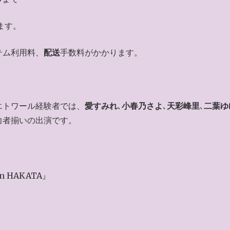
ます。
テム利用料、
配送
手数料がかかります。
エトワール経験者では、
愛すみれ
､
小春乃さよ
､
天彩峰里
､
二葉ゆ
力者揃いの出演です。
n HAKATA』