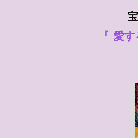
宝
『
愛す