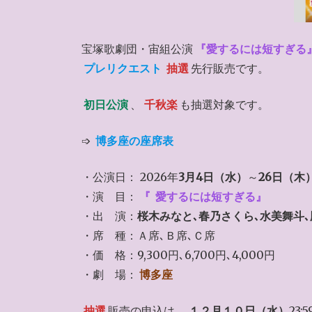
宝塚歌劇団・宙組公演
『愛するには短すぎる
プレリクエスト
抽選
先行販売です。
初日公演
、
千秋楽
も抽選対象です。
➩
博多座の座席表
・公演日： 2026年
3月4日（水）
～
26日（木
・演 目：
『
愛するには短すぎる』
・出 演：
桜木みなと､春乃さくら､水美舞斗
・席 種：Ａ席､Ｂ席､Ｃ席
・価 格：9,300円､6,700円､4,000円
・劇 場：
博多座
抽選
販売の申込は、
１２月１０日（水）
23: