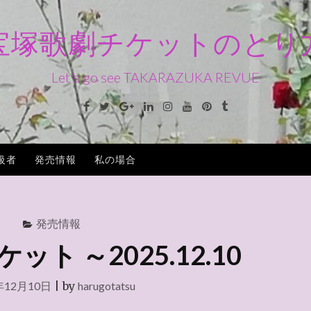
宝塚歌劇チケットのとり
Let's go see TAKARAZUKA REVUE
Facebook
Twitter
Google+
Linkedin
Instagram
Youtube
Pinterest
Tumblr
級者
発売情報
私の場合
発売情報
ト ～2025.12.10
年12月10日
|
by
harugotatsu