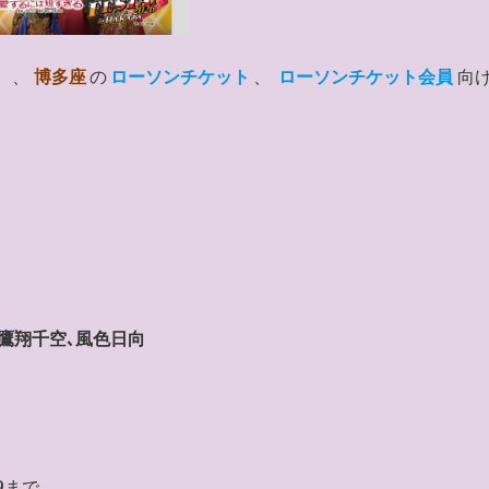
』
、
博多座
の
ローソンチケット
、
ローソンチケット会員
向
）
､鷹翔千空､風色日向
59まで