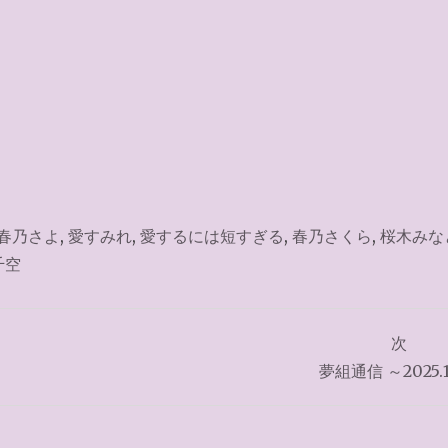
春乃さよ
,
愛すみれ
,
愛するには短すぎる
,
春乃さくら
,
桜木みな
千空
次
夢組通信 ～2025.1