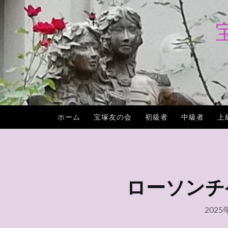
コ
ン
テ
ン
ツ
へ
ス
キ
ホーム
宝塚友の会
初級者
中級者
上
ッ
プ
ローソンチケッ
2025