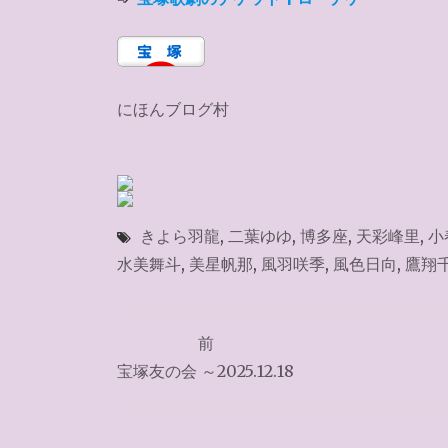
にほんブログ村
きよら羽龍
,
二葉ゆゆ
,
博多座
,
天彩峰里
,
小
水美舞斗
,
美星帆那
,
風羽咲季
,
風色日向
,
鷹翔
投
前
稿
宝塚友の会 ～2025.12.18
ナ
ビ