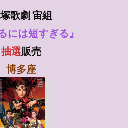
塚歌劇 宙組
るには短すぎる』
抽選
販売
博多座