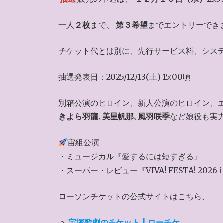
一人
２枚
まで、
第３希望
までエントリーでき
チケット代とは別に、先行サービス料、シス
抽選発表日：2025/12/13(土) 15:00頃
別箱公演のヒロイン、新人公演のヒロイン、
きよら羽龍
､
美星帆那
､
風羽咲季
など娘役も実
宙組公演
・ミュージカル『愛するには短すぎる』
・スーパー・レビュー『VIVA! FESTA! 2026 i
ローソンチケットの公式サイトはこちら、
➩
宝塚歌劇のチケット | ローチケ