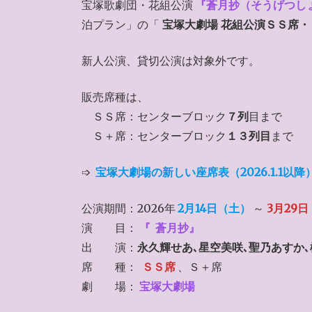
宝塚歌劇団・花組公演
『蒼月抄（そうげつし
泊プラン」の「
宝塚大劇場 花組公演ＳＳ席
新人公演、貸切公演は対象外です。
販売席種は、
ＳＳ席：センターブロック
７列
目まで
Ｓ＋席：センターブロック
１３列目
まで
➩
宝塚大劇場の新しい座席表（2026.1.1以降
公演期間：2026年
2月14日（土）
～
3月29
演 目：
『
蒼月抄』
出 演：
永久輝せあ､星空美咲､聖乃あすか
席 種：
ＳＳ席
、Ｓ＋席
劇 場：
宝塚大劇場