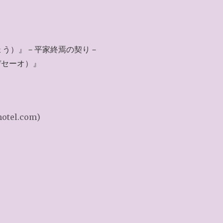
ょう）』－平家終焉の契り－
デセーオ）』
hotel.com)