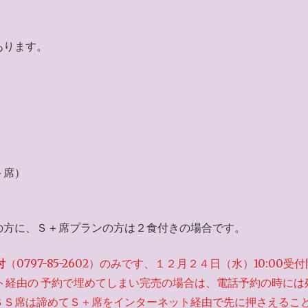
あります。
）
＋席）
の方に、Ｓ＋席プランの方は２食付きの場合です。
付
（0797-85-2602）のみです、１２月２４日（水）10:00受付
ト経由の
予約で埋めてしまい完売の場合は、電話予約の時には
ＳＳ席は諦めてＳ＋席をインターネット経由で先に押さえるこ