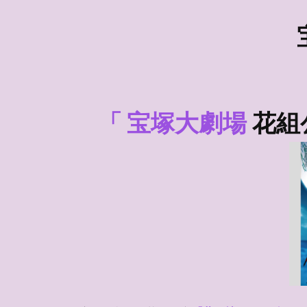
「
宝塚大劇場
花組