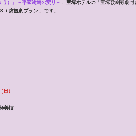
ょう）』－平家終焉の契り－
、
宝塚ホテル
の「宝塚歌劇観劇付
・Ｓ＋席観劇プラン
」です。
）
日（日）
､極美慎