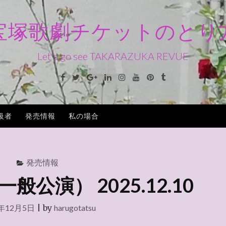
宝塚歌劇チケットのとり
Let's go see TAKARAZUKA REVUE
Facebook
Twitter
Google+
Linkedin
Instagram
Youtube
Pinterest
Tumblr
級者
発売情報
私の場合
発売情報
公演） 2025.12.10
5年12月5日
|
by
harugotatsu