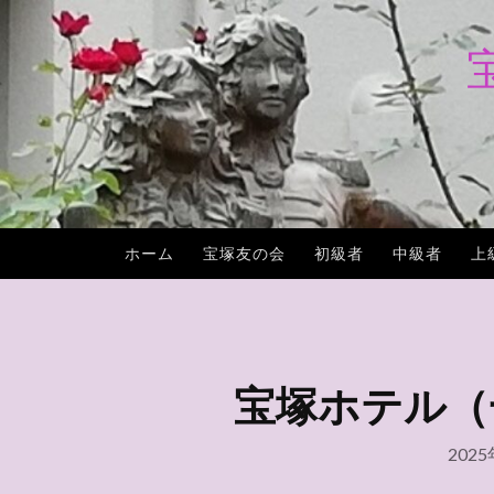
コ
ン
テ
ン
ツ
へ
ス
キ
ホーム
宝塚友の会
初級者
中級者
上
ッ
プ
宝塚ホテル（一般
202