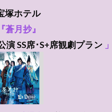
宝塚ホテル
『蒼月抄』
公演 SS席･S+席観劇プラン