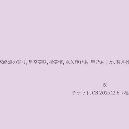
家終焉の契り
,
星空美咲
,
極美慎
,
永久輝せあ
,
聖乃あすか
,
蒼月
次
チケットJCB 2025.12.6（