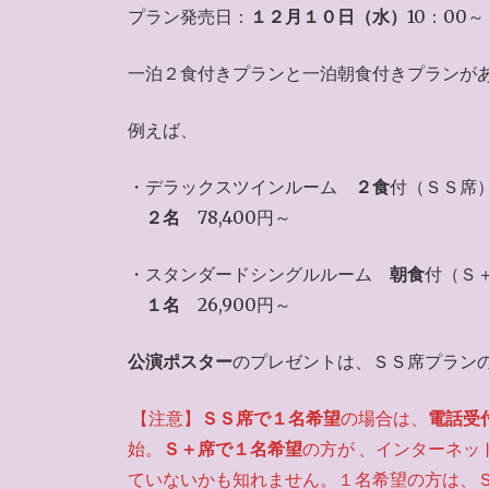
プラン発売日：
１２月１０日（水）
10：00～
一泊２食付きプランと一泊朝食付きプランが
例えば、
・デラックスツインルーム
２食
付（ＳＳ席
２名
78,400円～
・スタンダードシングルルーム
朝食
付（Ｓ
１名
26,900円～
公演ポスター
のプレゼントは、ＳＳ席プラン
【注意】
ＳＳ席で１名希望
の場合は、
電話受
始。
Ｓ＋席で１名希望
の方が
、インターネッ
ていないかも知れません。１名希望の方は、