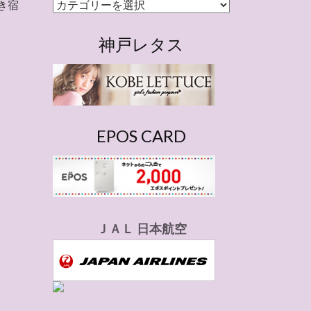
カ
き宿
テ
ゴ
神戸レタス
リ
ー
EPOS CARD
ＪＡＬ 日本航空