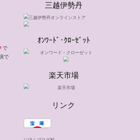
三越伊勢丹
ｵﾝﾜｰﾄﾞ･ｸﾛｰｾﾞｯﾄ
中
で
演で
楽天市場
リンク
にほんブログ村