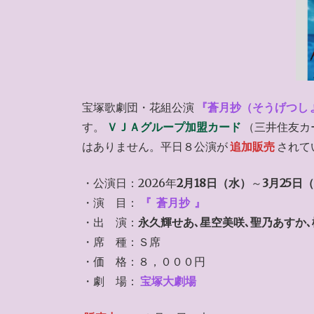
宝塚歌劇団・花組公演
『蒼月抄（そうげつし
す。
ＶＪＡグループ加盟カード
（三井住友カ
はありません。平日８公演が
追加販売
されて
・公演日：2026年
2月18日（水）
～
3月25日
・演 目：
『
蒼月抄
』
・出 演：
永久輝せあ､星空美咲､聖乃あすか
・席 種：Ｓ席
・価 格：８，０００円
・劇 場：
宝塚大劇場