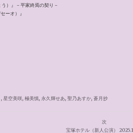
ょう）』－平家終焉の契り－
デセーオ）』
り
,
星空美咲
,
極美慎
,
永久輝せあ
,
聖乃あすか
,
蒼月抄
次
宝塚ホテル（新人公演） 2025.12