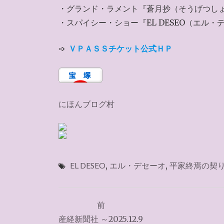
・グランド・ラメント『蒼月抄（そうげつし
・スパイシー・ショー『EL DESEO（エル・
➩
ＶＰＡＳＳチケット公式ＨＰ
にほんブログ村
EL DESEO
,
エル・デセーオ
,
平家終焉の契
投
前
稿
産経新聞社 ～2025.12.9