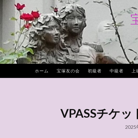
コ
ン
テ
ン
ツ
へ
ス
キ
ホーム
宝塚友の会
初級者
中級者
上
ッ
プ
VPASSチケ
202