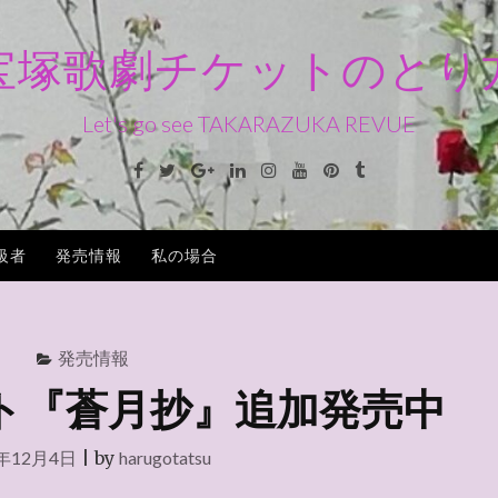
宝塚歌劇チケットのとり
Let's go see TAKARAZUKA REVUE
Facebook
Twitter
Google+
Linkedin
Instagram
Youtube
Pinterest
Tumblr
級者
発売情報
私の場合
発売情報
ット『蒼月抄』追加発売中
5年12月4日
|
by
harugotatsu