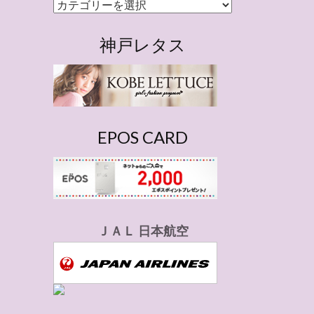
カ
テ
ゴ
神戸レタス
リ
ー
EPOS CARD
ＪＡＬ 日本航空