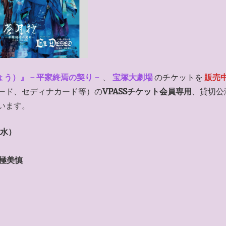
ょう）』－平家終焉の契り－
、
宝塚大劇場
のチケットを
販売
ード、セディナカード等）の
VPASSチケット会員専用
、貸切公
います。
（水）
､極美慎