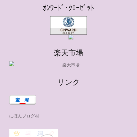
ｵﾝﾜｰﾄﾞ･ｸﾛｰｾﾞｯﾄ
楽天市場
リンク
にほんブログ村