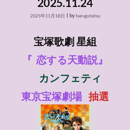
2025.11.24
2025年11月18日
|
by
harugotatsu
宝塚歌劇 星組
『
恋する天動説』
カンフェティ
東京宝塚劇場
抽選