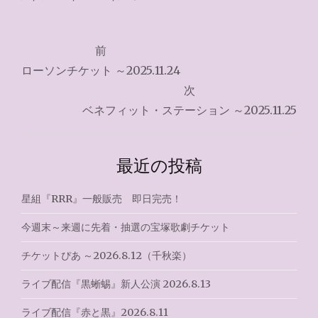
投
前
稿
ローソンチケット ～2025.11.24
ナ
次
ベネフィット・ステーション ～2025.11.25
ビ
ゲ
最近の投稿
ー
シ
星組『RRR』一般販売 即日完売！
ョ
今週末～来週に先着・抽選の宝塚歌劇チケット
ン
チケットぴあ ～2026.8.12（千秋楽）
ライブ配信『黒蜥蜴』新人公演 2026.8.13
ライブ配信『赤と黒』2026.8.11