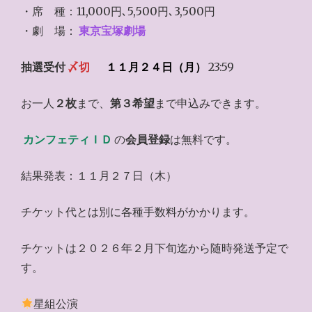
・席 種：11,000円､5,500円､3,500円
・劇 場：
東京宝塚劇場
抽選受付
〆切
１１月２４日（月）
23:59
お一人
２枚
まで、
第３希望
まで申込みできます。
カンフェティＩＤ
の
会員登録
は無料です。
結果発表：１１月２７日（木）
チケット代とは別に各種手数料がかかります。
チケットは２０２６年２月下旬迄から随時発送予定で
す。
星組公演