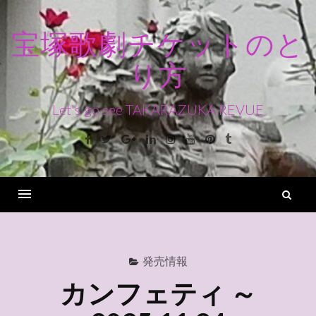
コ
ン
宝塚歌劇チケットのと
テ
り方
ン
ツ
へ
Let's go see TAKARAZUKA REVUE
ス
Facebook
Twitter
Google+
Linkedin
Instagram
Youtube
Pinterest
Tumblr
キ
ッ
プ
検
索
Menu
発売情報
カンフェティ ～