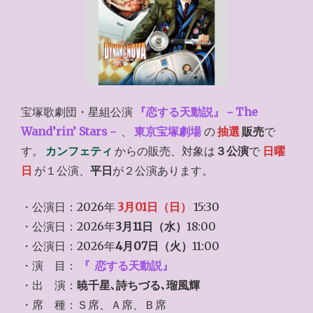
宝塚歌劇団・星組公演
『恋する天動説』－The
Wand’rin’ Stars－
、
東京宝塚劇場
の
抽選
販売
で
す。
カンフェティ
からの販売、対象は
３公演
で
日曜
日
が１公演、
平日
が２公演あります。
・公演日：2026年
3月01日（日）
15:30
・公演日：2026年
3月11日（水）
18:00
・公演日：2026年
4月07日（火）
11:00
・演 目：
『
恋する天動説』
・出 演：
暁千星､詩ちづる､瑠風輝
・席 種：Ｓ席、Ａ席、Ｂ席