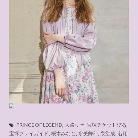
PRINCE OF LEGEND
,
大路りせ
,
宝塚チケットぴあ
,
宝塚プレイガイド
,
桜木みなと
,
水美舞斗
,
泉堂成
,
若翔