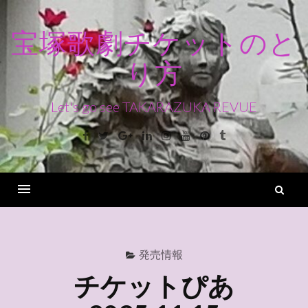
コ
ン
宝塚歌劇チケットのと
テ
り方
ン
ツ
へ
Let's go see TAKARAZUKA REVUE
ス
Facebook
Twitter
Google+
Linkedin
Instagram
Youtube
Pinterest
Tumblr
キ
ッ
プ
検
索
Menu
発売情報
チケットぴあ