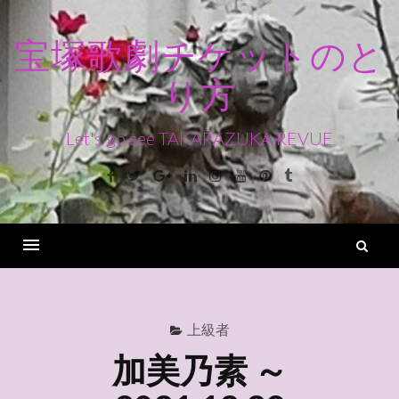
コ
ン
宝塚歌劇チケットのと
テ
り方
ン
ツ
へ
Let's go see TAKARAZUKA REVUE
ス
Facebook
Twitter
Google+
Linkedin
Instagram
Youtube
Pinterest
Tumblr
キ
ッ
プ
検
索
Menu
上級者
加美乃素 ～