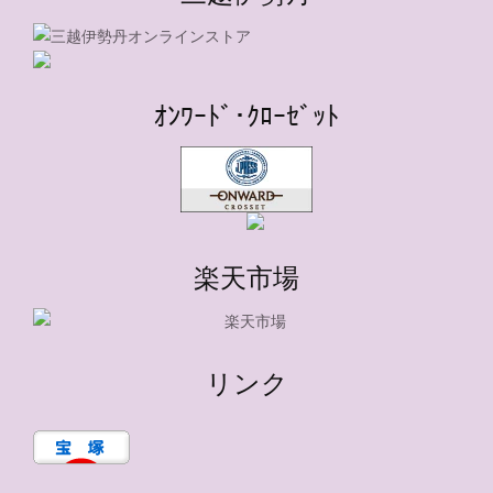
ｵﾝﾜｰﾄﾞ･ｸﾛｰｾﾞｯﾄ
楽天市場
リンク