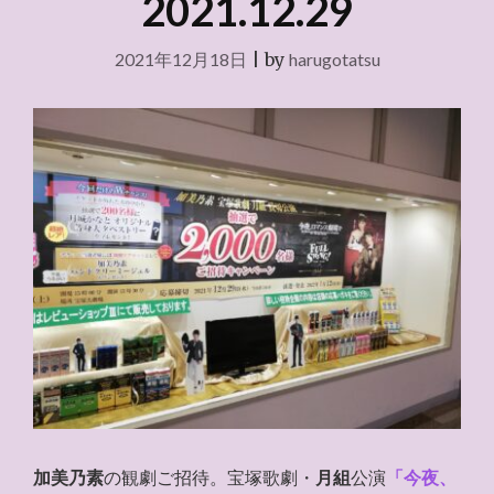
2021.12.29
2021年12月18日
|
by
harugotatsu
加美乃素
の観劇ご招待。宝塚歌劇・
月組
公演
「今夜、