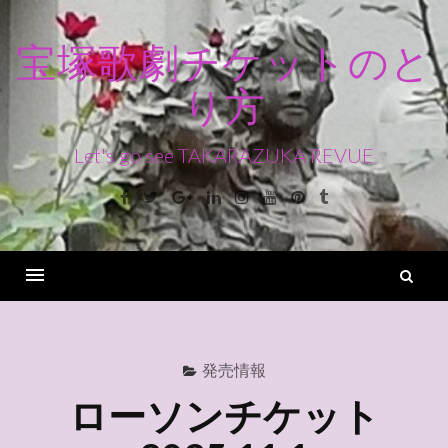
コ
ン
宝塚歌劇チケットのと
テ
り方
ン
ツ
へ
Let's go see TAKARAZUKA REVUE
ス
Facebook
Twitter
Google+
Linkedin
Instagram
Youtube
Pinterest
Tumblr
キ
ッ
プ
検
索
Menu
発売情報
ローソンチケット