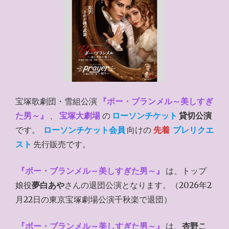
宝塚歌劇団・雪組公演
『ボー・ブランメル～美しすぎ
た男～』
、
宝塚大劇場
の
ローソンチケット
貸切公演
です。
ローソンチケット会員
向けの
先着
プレリクエ
スト
先行販売です。
『ボー・ブランメル～美しすぎた男～』
は、トップ
娘役
夢白あや
さんの退団公演となります。（2026年2
月22日の東京宝塚劇場公演千秋楽で退団）
『ボー・ブランメル～美しすぎた男～』
は、
杏野こ