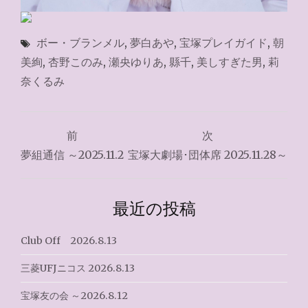
ボー・ブランメル
,
夢白あや
,
宝塚プレイガイド
,
朝
美絢
,
杏野このみ
,
瀬央ゆりあ
,
縣千
,
美しすぎた男
,
莉
奈くるみ
投
前
次
稿
夢組通信 ～2025.11.2
宝塚大劇場･団体席 2025.11.28～
ナ
ビ
最近の投稿
ゲ
Club Off 2026.8.13
ー
三菱UFJニコス 2026.8.13
シ
宝塚友の会 ～2026.8.12
ョ