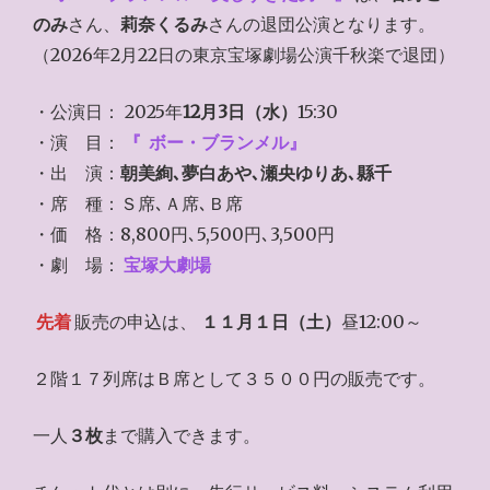
のみ
さん、
莉奈くるみ
さんの退団公演となります。
（2026年2月22日の東京宝塚劇場公演千秋楽で退団）
・公演日： 2025年
12月3日（水）
15:30
・演 目：
『
ボー・ブランメル』
・出 演：
朝美絢､夢白あや､瀬央ゆりあ､縣千
・席 種：Ｓ席､Ａ席､Ｂ席
・価 格：8,800円､5,500円､3,500円
・劇 場：
宝塚大劇場
先着
販売の申込は、
１１月１日（土）
昼12:00～
２階１７列席はＢ席として３５００円の販売です。
一人
３枚
まで購入できます。