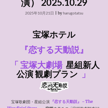
演） 2025.10.29
2025年10月21日
|
by
harugotatsu
宝塚ホテル
『恋する天動説』
「
宝塚大劇場
星組新人
公演 観劇プラン
」
宝塚歌劇団・星組公演
『恋する天動説』－The