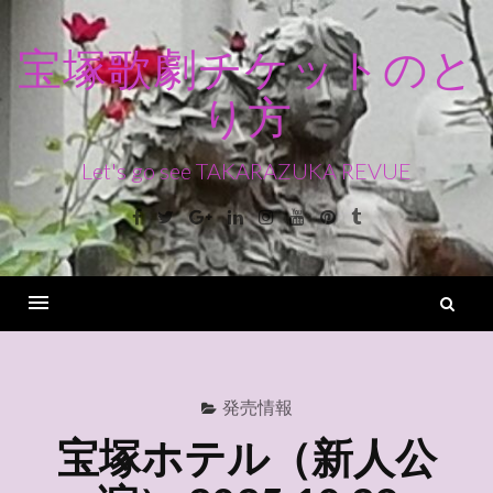
コ
ン
宝塚歌劇チケットのと
テ
り方
ン
ツ
へ
Let's go see TAKARAZUKA REVUE
ス
Facebook
Twitter
Google+
Linkedin
Instagram
Youtube
Pinterest
Tumblr
キ
ッ
プ
検
索
Menu
発売情報
宝塚ホテル（新人公