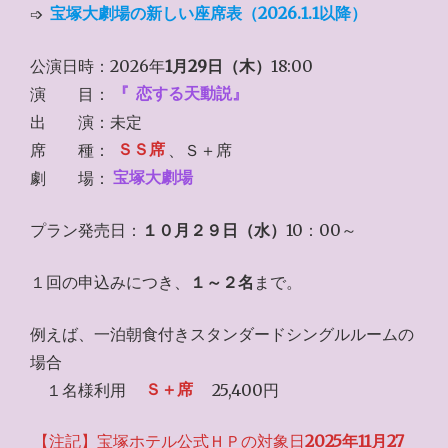
➩
宝塚大劇場の新しい座席表（2026.1.1以降）
公演日時：2026年
1月29日（木）
18:00
演 目：
『
恋する天動説』
出 演：未定
席 種：
ＳＳ席
、Ｓ＋席
劇 場：
宝塚大劇場
プラン発売日：
１０月２９日（水）
10：00～
１回の申込みにつき、
１～２名
まで。
例えば、一泊朝食付きスタンダードシングルルームの
場合
１名様利用
Ｓ＋席
25,400円
【注記】宝塚ホテル公式ＨＰの対象日
2025年11月27