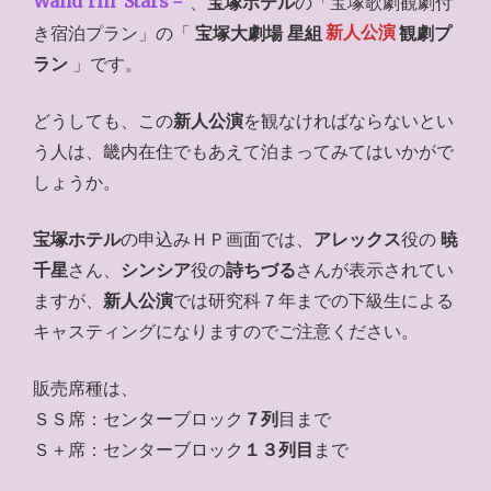
Wand’rin’ Stars－
、
宝塚ホテル
の「宝塚歌劇観劇付
き宿泊プラン」の「
宝塚大劇場 星組
新人公演
観劇プ
ラン
」です。
どうしても、この
新人公演
を観なければならないとい
う人は、畿内在住でもあえて泊まってみてはいかがで
しょうか。
宝塚ホテル
の申込みＨＰ画面では、
アレックス
役の
暁
千星
さん、
シンシア
役の
詩ちづる
さんが表示されてい
ますが、
新人公演
では研究科７年までの下級生による
キャスティングになりますのでご注意ください。
販売席種は、
ＳＳ席：センターブロック
７列
目まで
Ｓ＋席：センターブロック
１３列目
まで