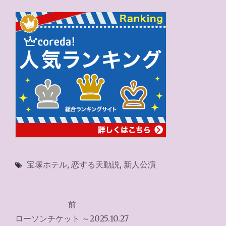
宝塚ホテル
,
恋する天動説
,
新人公演
投
前
稿
ローソンチケット ～2025.10.27