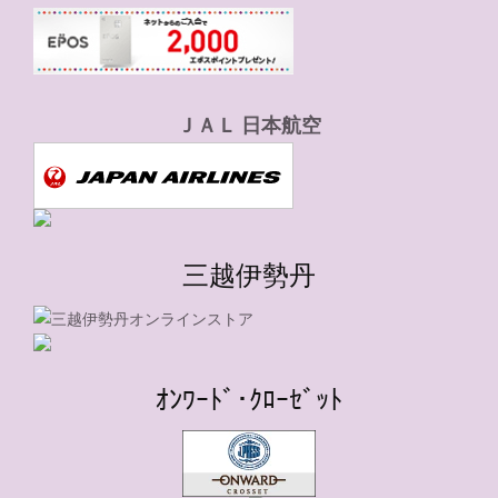
ＪＡＬ 日本航空
三越伊勢丹
ｵﾝﾜｰﾄﾞ･ｸﾛｰｾﾞｯﾄ