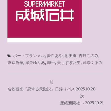
ボー・ブランメル
,
夢白あや
,
朝美絢
,
杏野このみ
,
東京會舘
,
瀬央ゆりあ
,
縣千
,
美しすぎた男
,
莉奈くるみ
投
前
稿
名鉄観光『恋する天動説』日帰りバス 2025.10.20
ナ
次
産経新聞社 ～2025.10.21
ビ