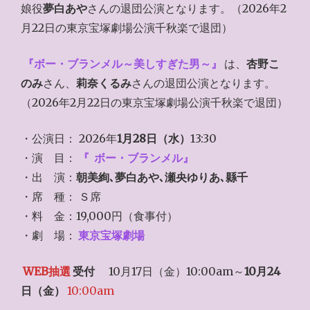
娘役
夢白あや
さんの退団公演となります。（2026年2
月22日の東京宝塚劇場公演千秋楽で退団）
『ボー・ブランメル～美しすぎた男～』
は、
杏野こ
のみ
さん、
莉奈くるみ
さんの退団公演となります。
（2026年2月22日の東京宝塚劇場公演千秋楽で退団）
・公演日： 2026年
1月28日（水）
13:30
・演 目：
『
ボー・ブランメル』
・出 演：
朝美絢､夢白あや､瀬央ゆりあ､縣千
・席 種： Ｓ席
・料 金：19,000円（食事付）
・劇 場：
東京宝塚劇場
WEB抽選
受付
10月17日（金）10:00am～
10月24
日（金）
10:00am