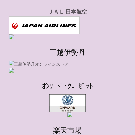
ＪＡＬ 日本航空
三越伊勢丹
ｵﾝﾜｰﾄﾞ･ｸﾛｰｾﾞｯﾄ
楽天市場