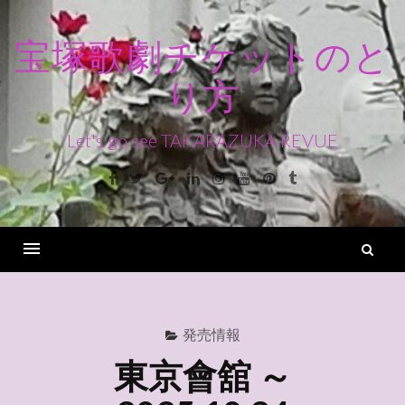
コ
ン
宝塚歌劇チケットのと
テ
り方
ン
ツ
へ
Let's go see TAKARAZUKA REVUE
ス
Facebook
Twitter
Google+
Linkedin
Instagram
Youtube
Pinterest
Tumblr
キ
ッ
プ
検
索
Menu
発売情報
東京會舘 ～