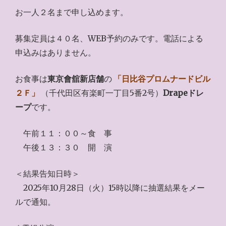
お一人２名まで申し込めます。
募集定員は４０名、WEB予約のみです。電話による
申込みはありません。
お食事は
東京會舘新店舗
の
「日比谷プロムナードビル
２Ｆ」
（千代田区有楽町一丁目5番2号）
Drapeドレ
ープ
です。
午前１１：００～食 事
午後１３：３０ 開 演
＜結果告知日時＞
2025年10月28日（火）15時以降に抽選結果をメー
ルで通知。