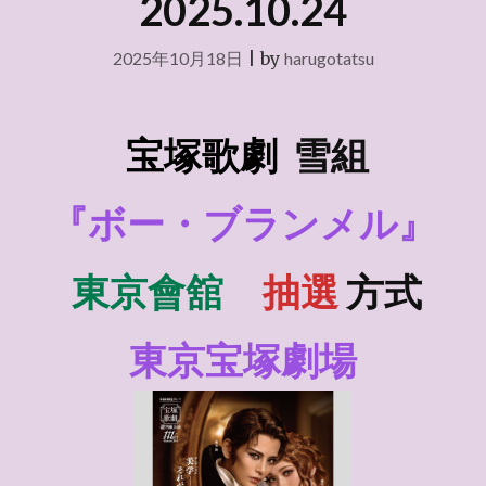
2025.10.24
2025年10月18日
|
by
harugotatsu
宝塚歌劇
雪組
『ボー・ブランメル』
東京會舘
抽選
方式
東京宝塚劇場