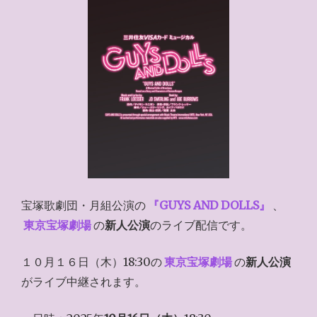
宝塚歌劇団・月組公演の
『GUYS AND DOLLS』
、
東京宝塚劇場
の
新人公演
のライブ配信です。
１０月１６日（木）18:30の
東京宝塚劇場
の
新人公演
がライブ中継されます。