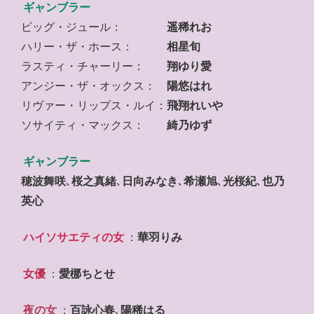
ギャンブラー
ビッグ・ジュール：
遥稀れお
ハリー・ザ・ホース：
相星旬
ラスティ・チャーリー：
翔ゆり愛
アンジー・ザ・オックス：
陽悠はれ
リヴァー・リップス・ルイ：
飛翔れいや
ソサイティ・マックス：
綺乃ゆず
ギャンブラー
穂波舞咲
､
桜之真緒
､
日向みなき
､
希瀬旭
､
光桜紀
､
也乃
英心
ハイソサエティの女
：
華羽りみ
女優
：
愛梛ちとせ
夜の女
：
百詠心春
､
陽稀はる