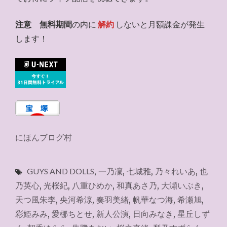
注意
無料期間
の内に
解約
しないと月額課金が発生
します！
にほんブログ村
GUYS AND DOLLS
,
一乃凜
,
七城雅
,
乃々れいあ
,
也
乃英心
,
光桜紀
,
八重ひめか
,
和真あさ乃
,
大瀬いぶき
,
天つ風朱李
,
央河希涼
,
奏羽美緒
,
帆華なつ海
,
希瀬旭
,
彩姫みみ
,
愛梛ちとせ
,
新人公演
,
日向みなき
,
星丘しず