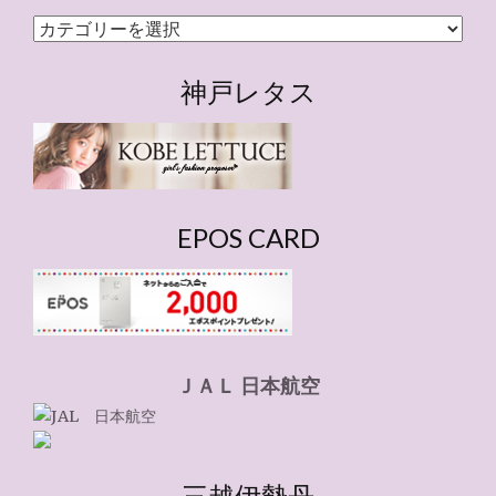
カ
テ
ゴ
神戸レタス
リ
ー
EPOS CARD
ＪＡＬ 日本航空
三越伊勢丹