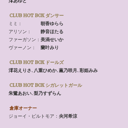
澪あゆと
CLUB HOT BOX ダンサー
ミミ：
朝香ゆらら
アリソン：
静音ほたる
ファーガソン：
美渦せいか
ヴァーノン：
蘭叶みり
CLUB HOT BOX ドールズ
澪花えりさ
､
八重ひめか
､
薫乃咲月
､
彩姫みみ
CLUB HOT BOX シガレットガール
朱鷺あおい
､
梨乃すずらん
倉庫オーナー
ジョーイ・ビルトモア：
央河希涼