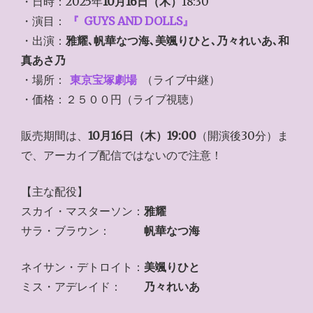
・日時：2025年
10月16日（木）
18:30
・演目：
『
GUYS AND DOLLS』
・出演：
雅耀､帆華なつ海､美颯りひと､乃々れいあ､和
真あさ乃
・場所：
東京宝塚劇場
（ライブ中継）
・価格：２５００円（ライブ視聴）
販売期間は、
10月16日（木）19:00
（開演後30分）ま
で、アーカイブ配信ではないので注意！
【主な配役】
スカイ・マスターソン：
雅耀
サラ・ブラウン：
帆華なつ海
ネイサン・デトロイト：
美颯りひと
ミス・アデレイド：
乃々れいあ