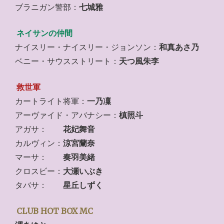
ブラニガン警部：
七城雅
ネイサンの仲間
ナイスリー・ナイスリー・ジョンソン：
和真あさ乃
ベニー・サウスストリート：
天つ風朱李
救世軍
カートライト将軍：
一乃凜
アーヴァイド・アバナシー：
槙照斗
アガサ：
花妃舞音
カルヴィン：
涼宮蘭奈
マーサ：
奏羽美緒
クロスビー：
大瀬いぶき
タバサ：
星丘しずく
CLUB HOT BOX MC