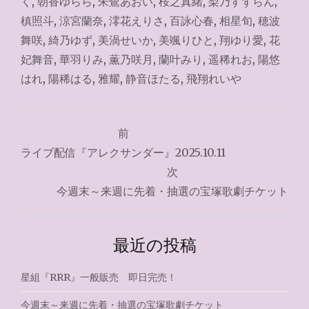
く
,
朝香ゆらら
,
朱鷺あおい
,
桜之真緒
,
梨乃すずらん
,
槙照斗
,
涼宮蘭奈
,
澪花えりさ
,
百詠心春
,
相星旬
,
穂波
舞咲
,
綺乃ゆず
,
美渦せいか
,
美颯りひと
,
翔ゆり愛
,
花
妃舞音
,
華羽りみ
,
薫乃咲月
,
蘭叶みり
,
遥稀れお
,
陽悠
はれ
,
陽稀はる
,
雅耀
,
静音ほたる
,
飛翔れいや
投
前
稿
ライブ配信『アレクサンダー』2025.10.11
ナ
次
今週末～来週に先着・抽選の宝塚歌劇チケット
ビ
ゲ
最近の投稿
ー
シ
星組『RRR』一般販売 即日完売！
ョ
今週末～来週に先着・抽選の宝塚歌劇チケット