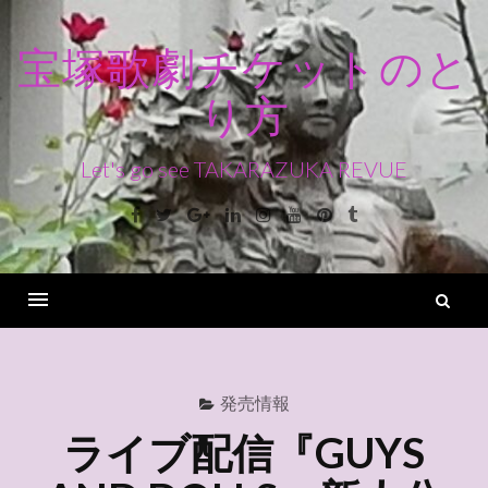
コ
ン
宝塚歌劇チケットのと
テ
り方
ン
ツ
へ
Let's go see TAKARAZUKA REVUE
ス
Facebook
Twitter
Google+
Linkedin
Instagram
Youtube
Pinterest
Tumblr
キ
ッ
プ
検
索
Menu
発売情報
ライブ配信『GUYS