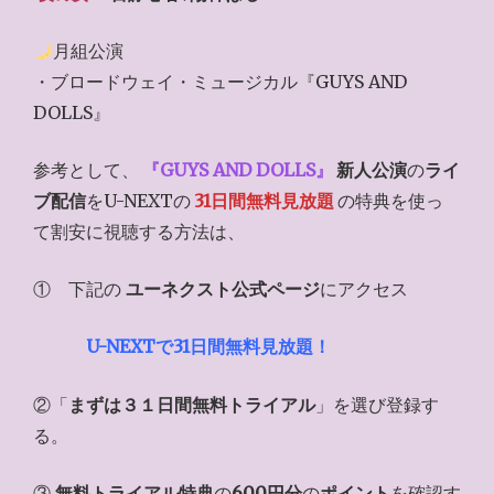
月組公演
・ブロードウェイ・ミュージカル『GUYS AND
DOLLS』
参考として、
『
GUYS AND DOLLS
』
新人公演
の
ライ
ブ配信
をU-NEXTの
31日間無料見放題
の特典を使っ
て割安に視聴する方法は、
① 下記の
ユーネクスト公式ページ
にアクセス
U-NEXTで31日間無料見放題！
②「
まずは３１日間無料トライアル
」を選び登録す
る。
③
無料トライアル特典
の
600円分
の
ポイント
を確認す