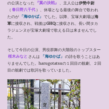
の公演となった
『翼の決戦』
、主人公は
伊勢中尉
（
春日野八千代
）、休場となる最後の舞台で歌われ
たのが
「海ゆかば」
でした。以降、宝塚大劇場は
海
軍
に接収され、戦後は
GHQ
に接収され、長い間タカ
ラジェンヌが宝塚大劇場で歌える日は来ませんでし
た。
そして今日の公演、男役群舞の大階段のトップスター
桜木みなと
さんは
「海ゆかば」
の詩を歌うことはあ
りませんでした。harugotatsuの１回目の観劇、２回
目の観劇では歌詞を歌っていました。