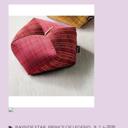
BAYSIDE STAR
,
PRINCE OF LEGEND
,
きよら羽龍
,