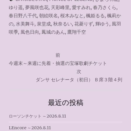
ゆり遥
,
夢風咲也花
,
天彩峰里
,
愛すみれ
,
春乃さくら
,
春日野八千代
,
朝絵咲名
,
桜木みなと
,
楓姫るる
,
楓莉か
の
,
水美舞斗
,
泉堂成
,
秋奈るい
,
花菱りず
,
輝ゆう
,
風羽
咲季
,
風色日向
,
鳳城のあん
,
鷹翔千空
投
前
稿
今週末～来週に先着・抽選の宝塚歌劇チケット
ナ
次
ダンサ セレナータ（初日） Ｂ席３階４列
ビ
ゲ
最近の投稿
ー
シ
ローソンチケット ～2026.8.11
ョ
LEncore ～2026.8.11