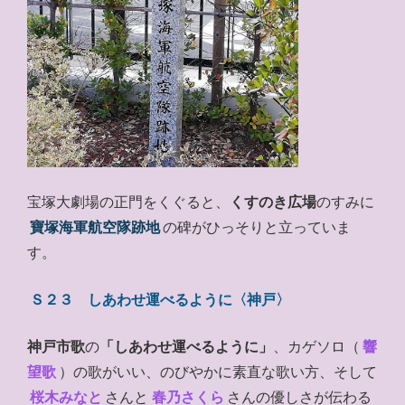
宝塚大劇場の正門をくぐると、
くすのき広場
のすみに
寶塚海軍航空隊跡地
の碑がひっそりと立っていま
す。
Ｓ２３ しあわせ運べるように〈神戸〉
神戸市歌
の
「しあわせ運べるように」
、カゲソロ（
響
望歌
）の歌がいい、のびやかに素直な歌い方、そして
桜木みなと
さんと
春乃さくら
さんの優しさが伝わる