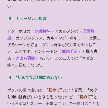
い！
３ ミュージカル対決
ドン・ホセ
の（
水美舞斗
）と
カルメン
の（
天彩峰
里
）カップルダンス、
カルメン
が一瞬キャッ！と素に
戻るシーンが好き！ダンス自体も実力者同士のお二
人、流石です。
ピンカートン
（
鷹翔千空
）と
蝶々夫
人
（
きよら羽龍
）もいい！この二人での『マダム
蝶々』観たくなった。
４ ”初めて”は迂闊に言わない
ボタンの掛け違いは、
”初めて”
という言葉。
『めぐ
り逢いは再び』
のときも思ったけれど、
”初めて”
と
いう言葉はリスキー、実際は二度目で一度目のことを