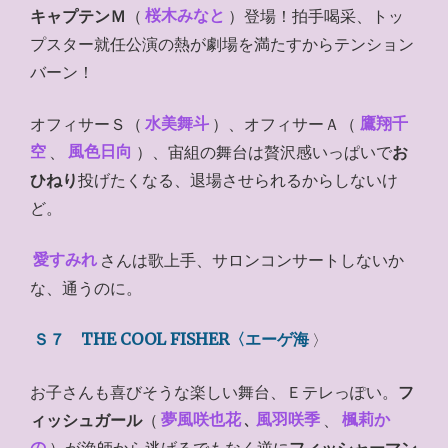
キャプテンＭ
（
桜木みなと
）登場！拍手喝采、トッ
プスター就任公演の熱が劇場を満たすからテンション
バーン！
オフィサーＳ（
水美舞斗
）、オフィサーＡ（
鷹翔千
空
、
風色日向
）、宙組の舞台は贅沢感いっぱいで
お
ひねり
投げたくなる、退場させられるからしないけ
ど。
愛すみれ
さんは歌上手、サロンコンサートしないか
な、通うのに。
Ｓ７ THE COOL FISHER〈エーゲ海
〉
お子さんも喜びそうな楽しい舞台、Ｅテレっぽい。
フ
ィッシュガール
（
夢風咲也花
､
風羽咲季
、
楓莉か
の
）が漁師から逃げるでもなく逆に
フィッシャーマン