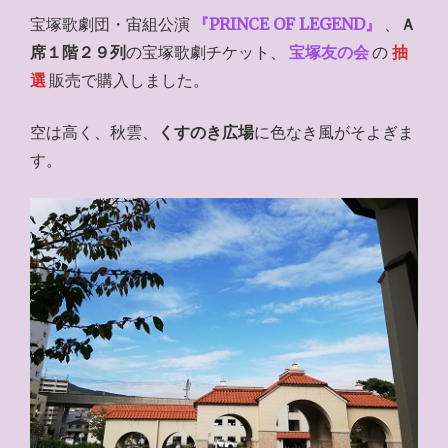
宝塚歌劇団・宙組公演
『PRINCE OF LEGEND』
、
Ａ
席１階２９列
の宝塚歌劇チケット、
宝塚友の会
の
抽
選
販売で購入しました。
空は高く、秋雲、
くすのき広場
に色なき風がそよぎま
す。