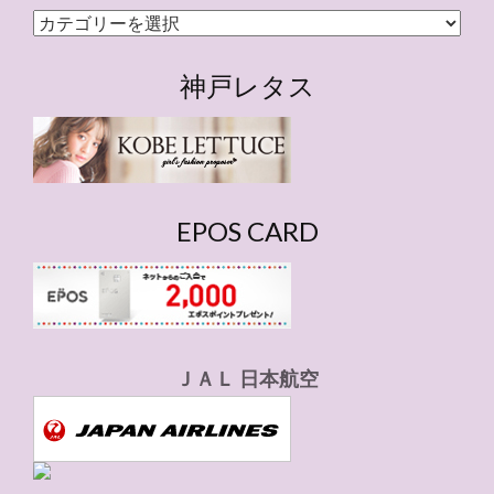
カ
テ
ゴ
神戸レタス
リ
ー
EPOS CARD
ＪＡＬ 日本航空