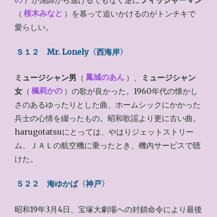
（
桜木みなと
）を慕って追いかけるのがトンチキで
愛らしい。
Ｓ１２ Mr. Lonely〈西海岸〉
ミュージシャン男
（
鳳城のあん
）、
ミュージシャン
女
（
楓莉かの
）の歌が良かった。1960年代の懐かし
さのあるゆったりとした曲、ホームシックにかかった
兵士の心情を綴ったもの。昭和歌謡より更に古い曲。
harugotatsuにとっては、やはりジェットストリー
ム、ＪＡＬの航空機に乗ったとき、機内サービスで聴
けた。
Ｓ２２ 海ゆかば〈神戸〉
昭和19年3月4日、宝塚大劇場への封鎖命令により最後