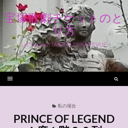
コ
ン
宝塚歌劇チケットのと
テ
り方
ン
ツ
へ
Let's go see TAKARAZUKA REVUE
ス
Facebook
Twitter
Google+
Linkedin
Instagram
Youtube
Pinterest
Tumblr
キ
ッ
プ
検
索
Menu
私の場合
PRINCE OF LEGEND