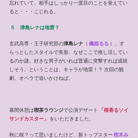
忘れていて、相手はしっかり一度目のことを覚えてい
ると・・・こじれる。
５ 津島レナは地雷？
玄武高専・王子研究部の
津島レナ
（
楓姫るる
）、す
らっとしたスタイルで美形、なぜここで推し活してい
るのか謎。好きな男子がいれば普通に突撃すれば成就
しそう。ということは、キャラが地雷！？ 次回の観
劇、オペラで追いかけねば。
幕間休憩は
喫茶ラウンジ
で公演デザート
「桜香るソイ
サンドカスター」
をいただきました。
秋に桜？って思いましたけど、新トップスター
桜木み