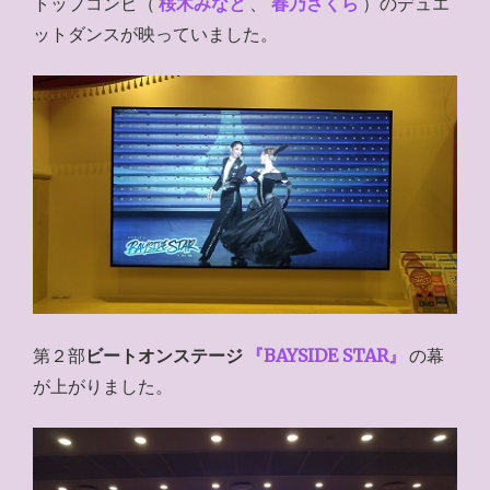
トップコンビ（
桜木みなと
、
春乃さくら
）のデュエ
ットダンスが映っていました。
第２部
ビートオンステージ
『BAYSIDE STAR』
の幕
が上がりました。