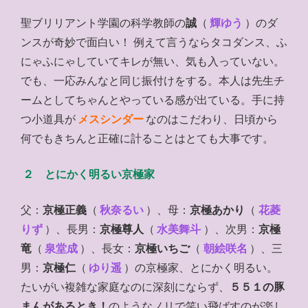
聖ブリリアント学園の科学教師の
誠
（
輝ゆう
）のダ
ンスが奇妙で面白い！ 例えて言うならタコダンス、ふ
にゃふにゃしていてキレが無い、気も入っていない。
でも、一応みんなと同じ振付けをする。本人は先生チ
ームとしてちゃんとやっている感が出ている。手に持
つ小道具が
メスシンダー
なのはこだわり、日頃から
何でもきちんと正確に計ることはとても大事です。
２ とにかく明るい京極家
父：
京極正義
（
秋奈るい
）、母：
京極あかり
（
花菱
りず
）、長男：
京極尊人
（
水美舞斗
）、次男：
京極
竜
（
泉堂成
）、長女：
京極いちご
（
朝絵咲名
）、三
男：
京極仁
（
ゆり遥
）の京極家、とにかく明るい。
たいがい複雑な家庭なのに深刻にならず、
５５１の豚
まんがあるとき！
のようなノリで笑い飛ばすのが楽し