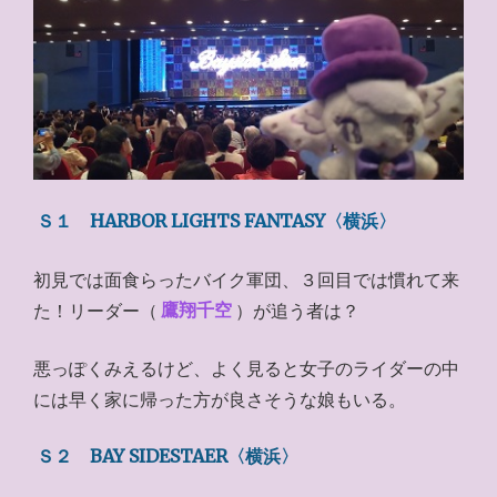
Ｓ１ HARBOR LIGHTS FANTASY〈横浜〉
初見では面食らったバイク軍団、３回目では慣れて来
た！リーダー（
鷹翔千空
）が追う者は？
悪っぽくみえるけど、よく見ると女子のライダーの中
には早く家に帰った方が良さそうな娘もいる。
Ｓ２ BAY SIDESTAER〈横浜〉