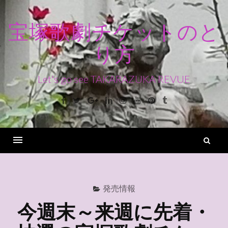
コ
ン
宝塚歌劇チケットのと
テ
り方
ン
ツ
へ
Let's go see TAKARAZUKA REVUE
ス
Facebook
Twitter
Google+
Linkedin
Instagram
Youtube
Pinterest
Tumblr
キ
ッ
プ
検
索
Menu
発売情報
今週末～来週に先着・