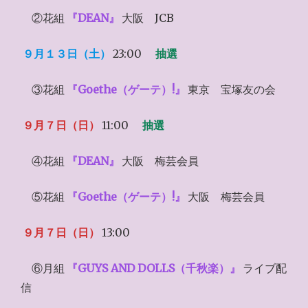
②花組
『DEAN』
大阪 JCB
９月１３日（土）
23:00
抽選
③花組
『Goethe（ゲーテ）!』
東京 宝塚友の会
９月７日（日）
11:00
抽選
④花組
『DEAN』
大阪 梅芸会員
⑤花組
『Goethe（ゲーテ）!』
大阪 梅芸会員
９月７日（日）
13:00
⑥月組
『GUYS AND DOLLS（千秋楽）』
ライブ配
信