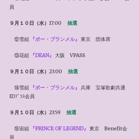
員
９月１０日（水）
17:00
抽選
⑫雪組
『ボー・ブランメル』
東京 団体席
⑬花組
『DEAN』
大阪 VPASS
９月１０日（水）
23:00
抽選
⑭雪組
『ボー・ブランメル』
兵庫 宝塚歌劇共通
IDﾌﾟﾗｽ会員
９月１０日（水）
23:59
抽選
⑮宙組
『PRINCE OF LEGEND』
東京 Benefit会
員