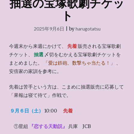
抽選の宝塚歌劇チケッ
ト
2025年9月6日
|
by
harugotatsu
今週末から来週にかけて、
先着
販売される宝塚歌劇
チケット、
抽選
〆切をむかえる宝塚歌劇チケットを
まとめました。
「愛は鉄砲、数撃ちゃ当たる！」
、
安倍家の家訓を参考に。
先着は苦手という方は、こまめに抽選販売に応募して
「果報は寝て待て」作戦で。
９月６日（土）
10:00
先着
①星組
『恋する天動説』
兵庫 JCB