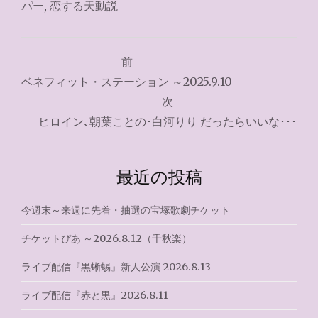
パー
,
恋する天動説
投
前
稿
ベネフィット・ステーション ～2025.9.10
ナ
次
ヒロイン､朝葉ことの･白河りり だったらいいな･･･
ビ
ゲ
最近の投稿
ー
シ
今週末～来週に先着・抽選の宝塚歌劇チケット
ョ
チケットぴあ ～2026.8.12（千秋楽）
ン
ライブ配信『黒蜥蜴』新人公演 2026.8.13
ライブ配信『赤と黒』2026.8.11