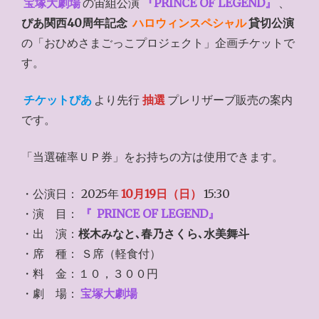
宝塚大劇場
の宙組公演
『PRINCE OF LEGEND』
、
ぴあ関西40周年記念
ハロウィンスペシャル
貸切公演
の「おひめさまごっこプロジェクト」企画チケットで
す。
チケットぴあ
より先行
抽選
プレリザーブ販売の案内
です。
「当選確率ＵＰ券」をお持ちの方は使用できます。
・公演日： 2025年
10月19日（日）
15:30
・演 目：
『
PRINCE OF LEGEND』
・出 演：
桜木みなと､春乃さくら､水美舞斗
・席 種： Ｓ席（軽食付）
・料 金：１０，３００円
・劇 場：
宝塚大劇場