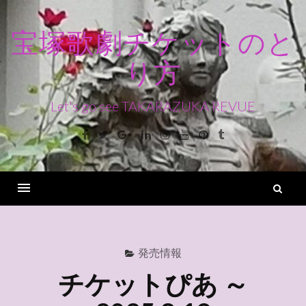
コ
ン
宝塚歌劇チケットのと
テ
り方
ン
ツ
へ
Let's go see TAKARAZUKA REVUE
ス
Facebook
Twitter
Google+
Linkedin
Instagram
Youtube
Pinterest
Tumblr
キ
ッ
プ
検
索
Menu
発売情報
チケットぴあ ～