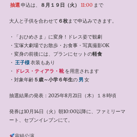
抽選
申込は、
８月１９日（火）
11:00
まで
大人と子供を合わせて
６枚
まで申込みできます。
・「おひめさま」に変身！ドレス姿で観劇
・宝塚大劇場でお散歩・お食事・写真撮影OK
・変身の前後には、プランにセットの
軽食
・
王子様
衣装もあり
・
ドレス・ティアラ・靴
を用意されます
・対象年齢
５歳～小学６年生
の
男
女
抽選結果の発表：2025年8月21日（木）１８時頃
発券は10月14日（火）朝10:00以降に、ファミリーマ
ート、セブンイレブンにて。
宙組公演