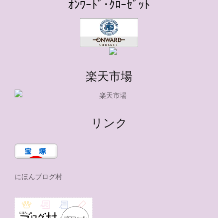
ｵﾝﾜｰﾄﾞ･ｸﾛｰｾﾞｯﾄ
楽天市場
リンク
にほんブログ村