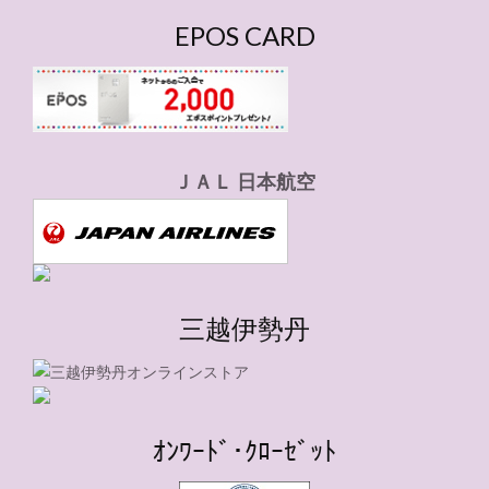
EPOS CARD
ＪＡＬ 日本航空
三越伊勢丹
ｵﾝﾜｰﾄﾞ･ｸﾛｰｾﾞｯﾄ