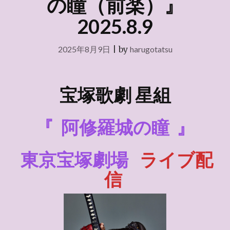
の瞳（前楽）』
2025.8.9
2025年8月9日
|
by
harugotatsu
宝塚歌劇
星組
『
阿修羅城の瞳
』
東京宝塚劇場
ライブ配
信