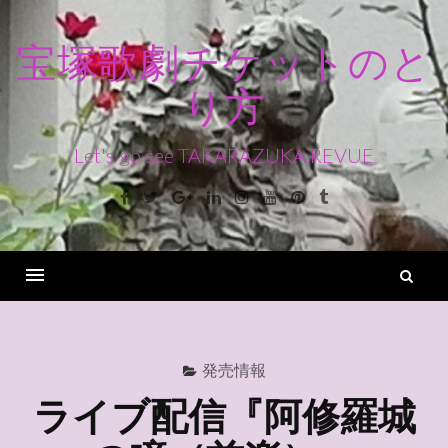
コ
ン
宝塚歌劇チケットのと
テ
り方
ン
ツ
へ
Let's go see TAKARAZUKA REVUE
ス
Facebook
Twitter
Google+
Linkedin
Instagram
Youtube
Pinterest
Tumblr
キ
ッ
プ
検
索
Menu
発売情報
ライブ配信『阿修羅城