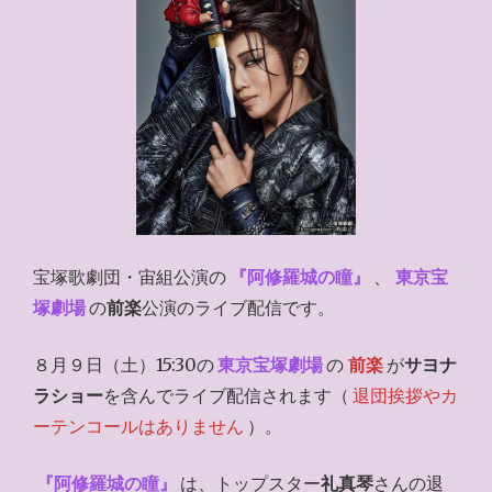
宝塚歌劇団・宙組公演の
『阿修羅城の瞳』
、
東京宝
塚劇場
の
前楽
公演のライブ配信です。
８月９日（土）15:30の
東京宝塚劇場
の
前楽
が
サヨナ
ラショー
を含んでライブ配信されます（
退団挨拶やカ
ーテンコールはありません
）。
『阿修羅城の瞳』
は、トップスター
礼真琴
さんの退