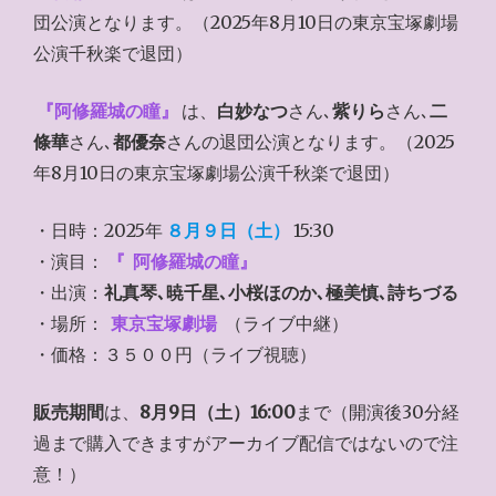
団公演となります。（2025年8月10日の東京宝塚劇場
公演千秋楽で退団）
『阿修羅城の瞳』
は、
白妙なつ
さん､
紫りら
さん､
二
條華
さん､
都優奈
さんの退団公演となります。（2025
年8月10日の東京宝塚劇場公演千秋楽で退団）
・日時：2025年
８月９日（土）
15:30
・演目：
『
阿修羅城の瞳』
・出演：
礼真琴､暁千星､小桜ほのか､極美慎､詩ちづる
・場所：
東京宝塚劇場
（ライブ中継）
・価格：３５００円（ライブ視聴）
販売期間
は、
8月9日（土）16:00
まで（開演後30分経
過まで購入できますがアーカイブ配信ではないので注
意！）