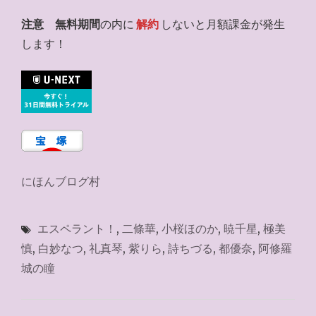
注意
無料期間
の内に
解約
しないと月額課金が発生
します！
にほんブログ村
エスペラント！
,
二條華
,
小桜ほのか
,
暁千星
,
極美
慎
,
白妙なつ
,
礼真琴
,
紫りら
,
詩ちづる
,
都優奈
,
阿修羅
城の瞳
投