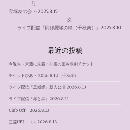
前
稿
宝塚友の会 ～2025.8.15
ナ
次
ライブ配信『阿修羅城の瞳（千秋楽）』2025.8.10
ビ
ゲ
最近の投稿
ー
シ
今週末～来週に先着・抽選の宝塚歌劇チケット
ョ
チケットぴあ ～2026.8.12（千秋楽）
ン
ライブ配信『黒蜥蜴』新人公演 2026.8.13
ライブ配信『赤と黒』2026.8.11
Club Off 2026.8.13
三菱UFJニコス 2026.8.13