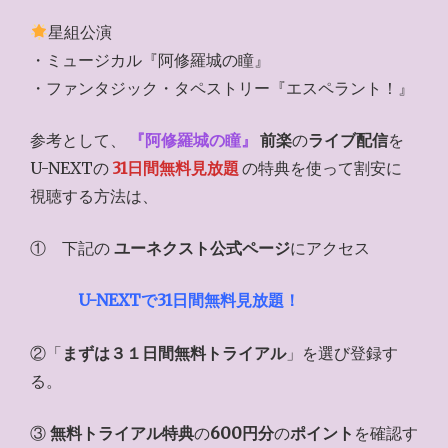
星組公演
・ミュージカル『阿修羅城の瞳』
・ファンタジック・タペストリー『エスペラント！』
参考として、
『
阿修羅城の瞳
』
前楽
の
ライブ配信
を
U-NEXTの
31日間無料見放題
の特典を使って割安に
視聴する方法は、
① 下記の
ユーネクスト公式ページ
にアクセス
U-NEXTで31日間無料見放題！
②「
まずは３１日間無料トライアル
」を選び登録す
る。
③
無料トライアル特典
の
600円分
の
ポイント
を確認す