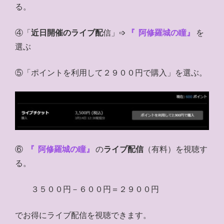
る。
④「
近日開催のライブ配
信」➩
『
阿修羅城の瞳』
を
選ぶ
⑤「ポイントを利用して２９００円で購入」を選ぶ。
⑥
『
阿修羅城の瞳』
の
ライブ配信
（有料）を視聴す
る。
３５００円－６００円＝２９００円
でお得にライブ配信を視聴できます。