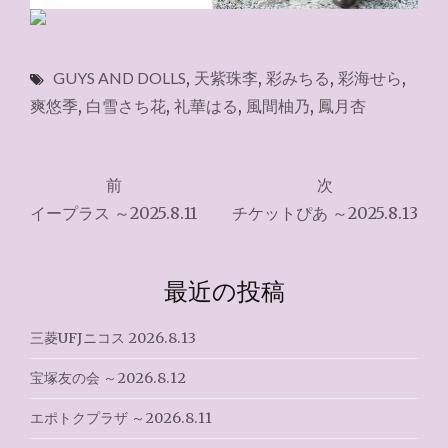
GUYS AND DOLLS
,
天紫珠李
,
彩みちる
,
彩海せら
,
爽悠季
,
白雪さち花
,
礼華はる
,
風間柚乃
,
鳳月杏
投
前
次
稿
イープラス ～2025.8.11
チケットぴあ ～2025.8.13
ナ
ビ
最近の投稿
ゲ
三菱UFJニコス 2026.8.13
ー
宝塚友の会 ～2026.8.12
シ
エポトクプラザ ～2026.8.11
ョ