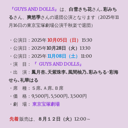
『GUYS AND DOLLS』
は、
白雪さち花
さん､
彩みち
る
さん、
爽悠季
さんの退団公演となります（2025年11
月16日の東京宝塚劇場公演千秋楽で退団）
・公演日：2025年
10月05日（日）
15:30
・公演日：2025年
10月28日（火）
13:30
・公演日：2025年
11月08日（土）
11:00
・演 目：
『
GUYS AND DOLLS』
・出 演：
鳳月杏､天紫珠李､風間柚乃､彩みちる･彩海
せら､礼華はる
・席 種：Ｓ席､Ａ席､Ｂ席
・価 格：9,500円､5,500円､3,500円
・劇 場：
東京宝塚劇場
先着
販売は、
８月１２日（火）
12:00～