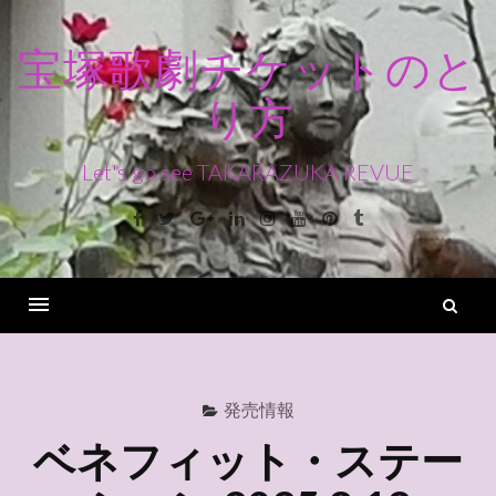
コ
ン
宝塚歌劇チケットのと
テ
り方
ン
ツ
へ
Let's go see TAKARAZUKA REVUE
ス
Facebook
Twitter
Google+
Linkedin
Instagram
Youtube
Pinterest
Tumblr
キ
ッ
プ
検
索
Menu
発売情報
ベネフィット・ステー