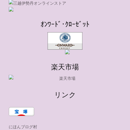
ｵﾝﾜｰﾄﾞ･ｸﾛｰｾﾞｯﾄ
楽天市場
リンク
にほんブログ村