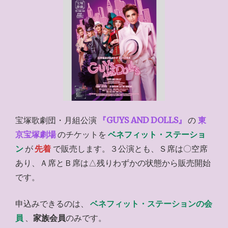
宝塚歌劇団・月組公演
『GUYS AND DOLLS』
の
東
京宝塚劇場
のチケットを
ベネフィット・ステーショ
ン
が
先着
で販売します。３公演とも、Ｓ席は〇空席
あり、Ａ席とＢ席は△残りわずかの状態から販売開始
です。
申込みできるのは、
ベネフィット・ステーションの会
員
、
家族会員
のみです。